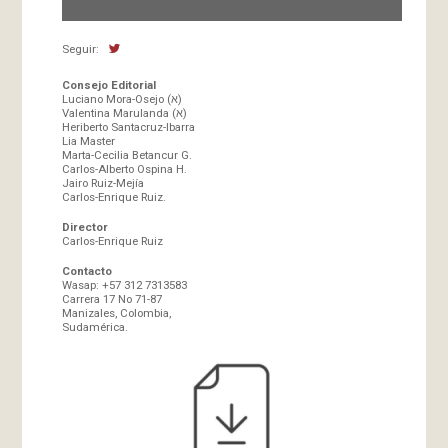
Seguir:
Consejo Editorial
Luciano Mora-Osejo (א)
Valentina Marulanda (א)
Heriberto Santacruz-Ibarra
Lia Master
Marta-Cecilia Betancur G.
Carlos-Alberto Ospina H.
Jairo Ruiz-Mejía
Carlos-Enrique Ruiz.
Director
Carlos-Enrique Ruiz
Contacto
Wasap: +57 312 7313583
Carrera 17 No 71-87
Manizales, Colombia,
Sudamérica.