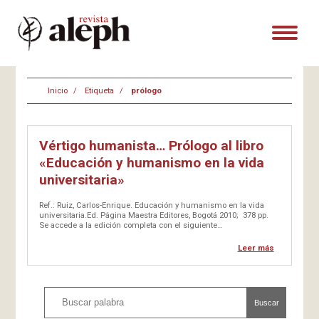
Inicio
Etiqueta
prólogo
Vértigo humanista… Prólogo al libro
«Educación y humanismo en la vida
universitaria»
Ref.: Ruiz, Carlos-Enrique. Educación y humanismo en la vida
universitaria.Ed. Página Maestra Editores, Bogotá 2010; 378 pp.
Se accede a la edición completa con el siguiente
enlace:http://es.scribd.com/doc/29253464/Educacion-y-
Humanismo-en-La-Vida-Universitaria-CER por: ANTANAS
Leer más
MOCKUS S. Este atractivo libro reúne, bajo el título Educación y
humanismo…
Buscar