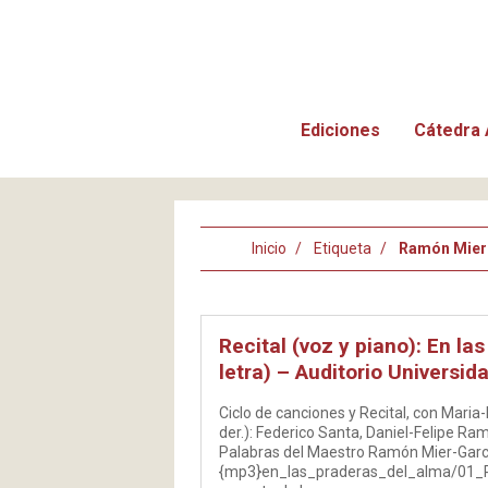
Ediciones
Cátedra 
Inicio
Etiqueta
Ramón Mier
Recital (voz y piano): En la
letra) – Auditorio Universid
Ciclo de canciones y Recital, con Maria-
der.): Federico Santa, Daniel-Felipe R
Palabras del Maestro Ramón Mier-Garci
{mp3}en_las_praderas_del_alma/01_P