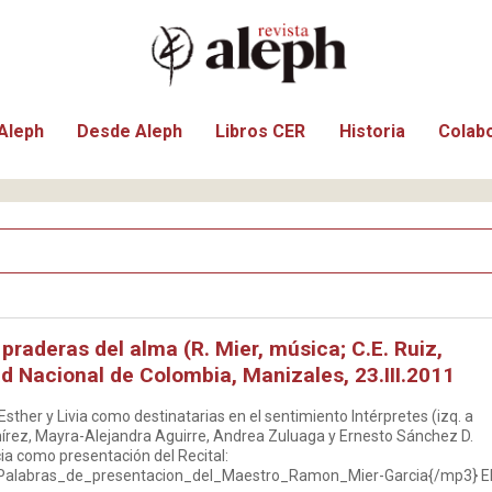
Aleph
Desde Aleph
Libros CER
Historia
Colab
s praderas del alma (R. Mier, música; C.E. Ruiz,
ad Nacional de Colombia, Manizales, 23.III.2011
Esther y Livia como destinatarias en el sentimiento Intérpretes (izq. a
amírez, Mayra-Alejandra Aguirre, Andrea Zuluaga y Ernesto Sánchez D.
a como presentación del Recital:
alabras_de_presentacion_del_Maestro_Ramon_Mier-Garcia{/mp3} E