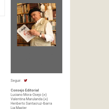
Fundada en 1966 por
Carlos-Enrique Ruiz,
Director
Seguir:
Consejo Editorial
Luciano Mora-Osejo (א)
Valentina Marulanda (א)
Heriberto Santacruz-Ibarra
Lia Master