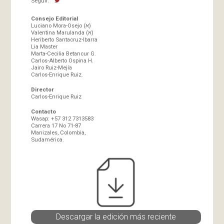
Seguir:
Consejo Editorial
Luciano Mora-Osejo (א)
Valentina Marulanda (א)
Heriberto Santacruz-Ibarra
Lia Master
Marta-Cecilia Betancur G.
Carlos-Alberto Ospina H.
Jairo Ruiz-Mejía
Carlos-Enrique Ruiz.
Director
Carlos-Enrique Ruiz
Contacto
Wasap: +57 312 7313583
Carrera 17 No 71-87
Manizales, Colombia,
Sudamérica.
Descargar la edición más reciente