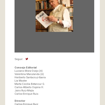
Fundada en 1966 por Carlos-Enrique Ruiz,
Director
Seguir:
Consejo Editorial
Luciano Mora-Osejo (א)
Valentina Marulanda (א)
Heriberto Santacruz-Ibarra
Lia Master
Marta-Cecilia Betancur G.
Carlos-Alberto Ospina H.
Jairo Ruiz-Mejía
Carlos-Enrique Ruiz.
Director
Carlos-Enrique Ruiz