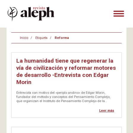
Inicio
Etiqueta
Reforma
La humanidad tiene que regenerar la
vía de civilización y reformar motores
de desarrollo -Entrevista con Edgar
Morin
Entrevista con motivo del «periplo andino» de Edgar Morin,
fundador del método y conceptos del Pensamiento Complejo,
que organizan el Instituto de Pensamiento Complejo de la
universidad Ricardo Palma, en Lima, entre el 26 y el 30 de mayo, y
la Corporación COMPLEXUS para el desarrollo en Bogotá, entre
Leer más
el…