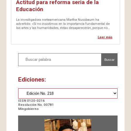
Actitud para reforma seria de la
Educación
La investigadora norteamericana Martha Nussbaum ha
advertido: «Si no insistimos en la importancia fundamental de
las artes y las humanidades, éstas desaparecerán, porque no
sirven para ganar dinero. Sólo sirven para algo mucho más
valioso: para formar un mundo en el que valga la pena vivir.»
Leer más
Enunciado nada despreciable que…
Buscar
Ediciones:
ISSN 0120-0216
Resolución No. 00781
Mingobierno