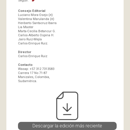
Seguir:
Consejo Editorial
Luciano Mora-Osejo (א)
Valentina Marulanda (א)
Heriberto Santacruz-Ibarra
Lia Master
Marta-Cecilia Betancur G.
Carlos-Alberto Ospina H.
Jairo Ruiz-Mejía
Carlos-Enrique Ruiz.
Director
Carlos-Enrique Ruiz
Contacto
Wasap: +57 312 7313583
Carrera 17 No 71-87
Manizales, Colombia,
Sudamérica.
Descargar la edición más reciente