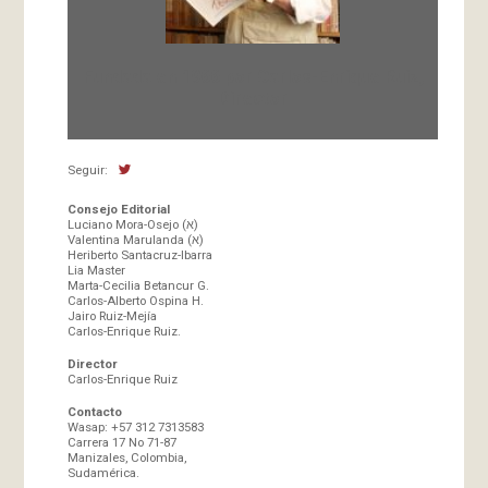
Fundada en 1966 por Carlos-Enrique Ruiz,
Director
Seguir:
Consejo Editorial
Luciano Mora-Osejo (א)
Valentina Marulanda (א)
Heriberto Santacruz-Ibarra
Lia Master
Marta-Cecilia Betancur G.
Carlos-Alberto Ospina H.
Jairo Ruiz-Mejía
Carlos-Enrique Ruiz.
Director
Carlos-Enrique Ruiz
Contacto
Wasap: +57 312 7313583
Carrera 17 No 71-87
Manizales, Colombia,
Sudamérica.