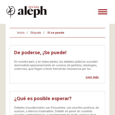
Inicio
Etiqueta
Sí se puede
De poderse, ¡Se puede!
En nuestro país, y en todas partes, los debates públicos suscitan
desmedido apasionamiento en voceros de partidos, ideologías,
creencias, que llegan a tener tremenda resonancia por los
medios de comunicación, como si se quisiera agrandar la
pelotera. Muy a pesar…
Leer más
¿Qué es posible esperar?
Debates insustanciales son frecuentes, con asuntos postizos, de
ocasión, o eternos insalvables. Debatir es poner en cuestión
asuntos contradictorios, o simplemente en duda, camino de la