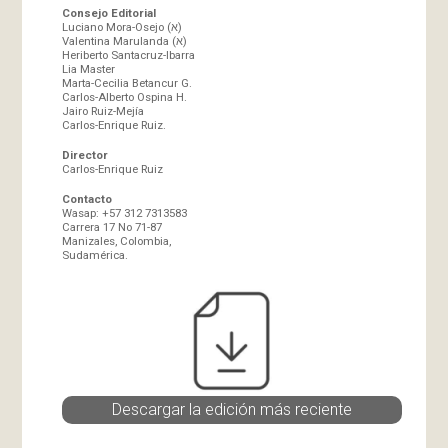
Consejo Editorial
Luciano Mora-Osejo (א)
Valentina Marulanda (א)
Heriberto Santacruz-Ibarra
Lia Master
Marta-Cecilia Betancur G.
Carlos-Alberto Ospina H.
Jairo Ruiz-Mejía
Carlos-Enrique Ruiz.
Director
Carlos-Enrique Ruiz
Contacto
Wasap: +57 312 7313583
Carrera 17 No 71-87
Manizales, Colombia,
Sudamérica.
Descargar la edición más reciente