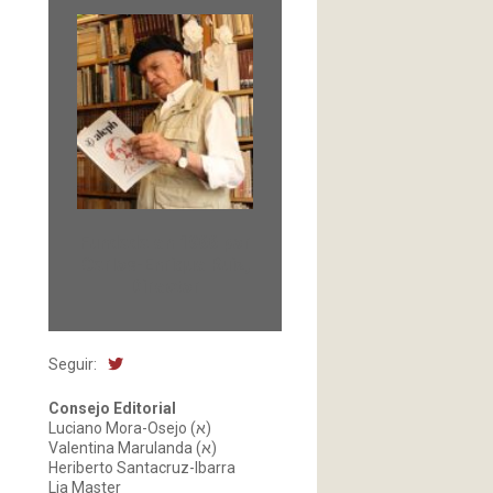
Fundada en 1966 por
Carlos-Enrique Ruiz,
Director
Seguir:
Consejo Editorial
Luciano Mora-Osejo (א)
Valentina Marulanda (א)
Heriberto Santacruz-Ibarra
Lia Master