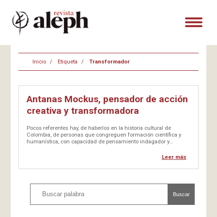
Inicio
Etiqueta
Transformador
Antanas Mockus, pensador de acción
creativa y transformadora
Pocos referentes hay, de haberlos en la historia cultural de
Colombia, de personas que congreguen formación científica y
humanística, con capacidad de pensamiento indagador y
profundo, conducente a transformaciones sustantivas. Antanas
(n. 1952) es caso singular. De estirpe lituano-judía, nacido en
Leer más
Colombia, siempre el mejor alumno, estudioso, con capacidad…
Buscar