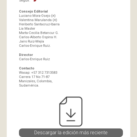
Seguir:
Consejo Editorial
Luciano Mora-Osejo (א)
Valentina Marulanda (א)
Heriberto Santacruz-Ibarra
Lia Master
Marta-Cecilia Betancur G.
Carlos-Alberto Ospina H.
Jairo Ruiz-Mejía
Carlos-Enrique Ruiz.
Director
Carlos-Enrique Ruiz
Contacto
Wasap: +57 312 7313583
Carrera 17 No 71-87
Manizales, Colombia,
Sudamérica.
Descargar la edición más reciente