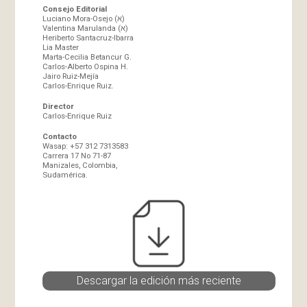
Consejo Editorial
Luciano Mora-Osejo (א)
Valentina Marulanda (א)
Heriberto Santacruz-Ibarra
Lia Master
Marta-Cecilia Betancur G.
Carlos-Alberto Ospina H.
Jairo Ruiz-Mejía
Carlos-Enrique Ruiz.
Director
Carlos-Enrique Ruiz
Contacto
Wasap: +57 312 7313583
Carrera 17 No 71-87
Manizales, Colombia,
Sudamérica.
Descargar la edición más reciente