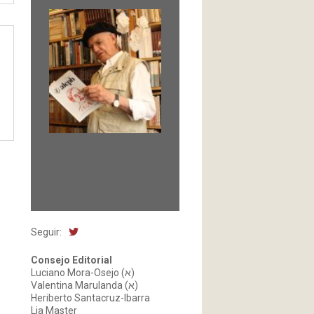
Fundada en 1966 por
Carlos-Enrique Ruiz,
Director
Seguir:
Consejo Editorial
Luciano Mora-Osejo (א)
Valentina Marulanda (א)
Heriberto Santacruz-Ibarra
Lia Master