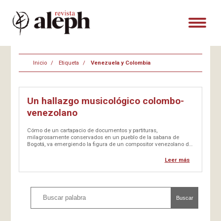
Inicio
Etiqueta
Venezuela y Colombia
Un hallazgo musicológico colombo-
venezolano
Cómo de un cartapacio de documentos y partituras,
milagrosamente conservados en un pueblo de la sabana de
Bogotá, va emergiendo la figura de un compositor venezolano de
la época de Independencia. De esto da cuenta el apasionante
trabajo musicológico, de la investigadora colombiana Ellie-Anne
Leer más
Duque, recientemente convertido en libro: Nicolás…
Buscar