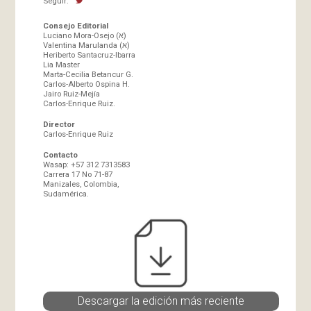
Seguir:
Consejo Editorial
Luciano Mora-Osejo (א)
Valentina Marulanda (א)
Heriberto Santacruz-Ibarra
Lia Master
Marta-Cecilia Betancur G.
Carlos-Alberto Ospina H.
Jairo Ruiz-Mejía
Carlos-Enrique Ruiz.
Director
Carlos-Enrique Ruiz
Contacto
Wasap: +57 312 7313583
Carrera 17 No 71-87
Manizales, Colombia,
Sudamérica.
Descargar la edición más reciente