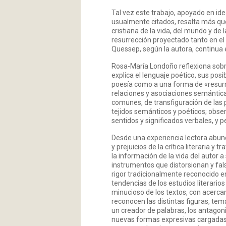
Tal vez este trabajo, apoyado en ide
usualmente citados, resalta más que 
cristiana de la vida, del mundo y d
resurrección proyectado tanto en el p
Quessep, según la autora, continua
Rosa-María Londoño reflexiona sobr
explica el lenguaje poético, sus posi
poesía como a una forma de «resurr
relaciones y asociaciones semántica
comunes, de transfiguración de las 
tejidos semánticos y poéticos; obse
sentidos y significados verbales, y 
Desde una experiencia lectora abun
y prejuicios de la crítica literaria
la información de la vida del autor a
instrumentos que distorsionan y fals
rigor tradicionalmente reconocido en
tendencias de los estudios literario
minucioso de los textos, con acercami
reconocen las distintas figuras, tema
un creador de palabras, los antagon
nuevas formas expresivas cargadas d