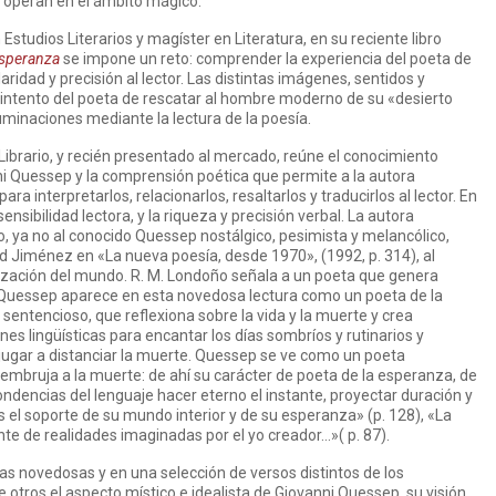
 operan en el ámbito mágico.
studios Literarios y magíster en Literatura, en su reciente libro
esperanza
se impone un reto: comprender la experiencia del poeta de
aridad y precisión al lector. Las distintas imágenes, sentidos y
intento del poeta de rescatar al hombre moderno de su «desierto
luminaciones mediante la lectura de la poesía.
 Librario, y recién presentado al mercado, reúne el conocimiento
nni Quessep y la comprensión poética que permite a la autora
ra interpretarlos, relacionarlos, resaltarlos y traducirlos al lector. En
nsibilidad lectora, y la riqueza y precisión verbal. La autora
 ya no al conocido Quessep nostálgico, pesimista y melancólico,
id Jiménez en «La nueva poesía, desde 1970», (1992, p. 314), al
ización del mundo. R. M. Londoño señala a un poeta que genera
. Quessep aparece en esta novedosa lectura como un poeta de la
entencioso, que reflexiona sobre la vida y la muerte y crea
s lingüísticas para encantar los días sombríos y rutinarios y
r jugar a distanciar la muerte. Quessep se ve como un poeta
 embruja a la muerte: de ahí su carácter de poeta de la esperanza, de
ndencias del lenguaje hacer eterno el instante, proyectar duración y
 es el soporte de su mundo interior y de su esperanza» (p. 128), «La
e de realidades imaginadas por el yo creador…»( p. 87).
as novedosas y en una selección de versos distintos de los
otros el aspecto místico e idealista de Giovanni Quessep, su visión