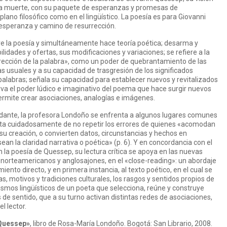
e la muerte, con su paquete de esperanzas y promesas de
lano filosófico como en el lingüístico. La poesía es para Giovanni
 esperanza y camino de resurrección.
e la poesía y simultáneamente hace teoría poética; desarma y
bilidades y ofertas, sus modificaciones y variaciones; se refiere a la
ección de la palabra», como un poder de quebrantamiento de las
s usuales y a su capacidad de trasgresión de los significados
palabras; señala su capacidad para establecer nuevos y revitalizados
rva el poder lúdico e imaginativo del poema que hace surgir nuevos
permite crear asociaciones, analogías e imágenes.
dante, la profesora Londoño se enfrenta a algunos lugares comunes
 y trata cuidadosamente de no repetir los errores de quienes «acomodan
 su creación, o convierten datos, circunstancias y hechos en
ean la claridad narrativa o poética» (p. 6). Y en concordancia con el
 la poesía de Quessep, su lectura crítica se apoya en las nuevas
s norteamericanos y anglosajones, en el «close-reading»: un abordaje
ento directo, y en primera instancia, al texto poético, en el cual se
s, motivos y tradiciones culturales, los rasgos y sentidos propios de
ismos lingüísticos de un poeta que selecciona, reúne y construye
e sentido, que a su turno activan distintas redes de asociaciones,
l lector.
 Quessep»
, libro de Rosa-María Londoño. Bogotá: San Librario, 2008.