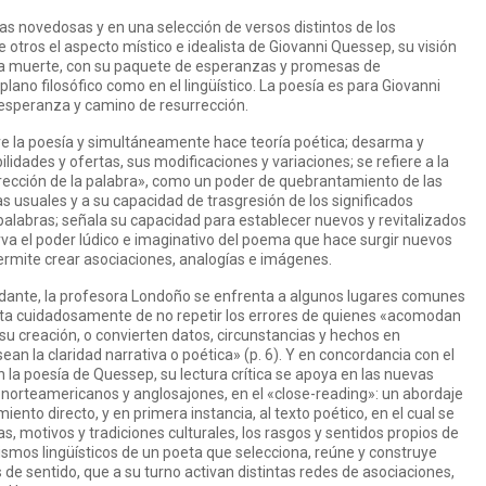
as novedosas y en una selección de versos distintos de los
otros el aspecto místico e idealista de Giovanni Quessep, su visión
e la muerte, con su paquete de esperanzas y promesas de
lano filosófico como en el lingüístico. La poesía es para Giovanni
 esperanza y camino de resurrección.
e la poesía y simultáneamente hace teoría poética; desarma y
bilidades y ofertas, sus modificaciones y variaciones; se refiere a la
ección de la palabra», como un poder de quebrantamiento de las
s usuales y a su capacidad de trasgresión de los significados
palabras; señala su capacidad para establecer nuevos y revitalizados
rva el poder lúdico e imaginativo del poema que hace surgir nuevos
permite crear asociaciones, analogías e imágenes.
dante, la profesora Londoño se enfrenta a algunos lugares comunes
 y trata cuidadosamente de no repetir los errores de quienes «acomodan
 su creación, o convierten datos, circunstancias y hechos en
ean la claridad narrativa o poética» (p. 6). Y en concordancia con el
 la poesía de Quessep, su lectura crítica se apoya en las nuevas
s norteamericanos y anglosajones, en el «close-reading»: un abordaje
ento directo, y en primera instancia, al texto poético, en el cual se
s, motivos y tradiciones culturales, los rasgos y sentidos propios de
ismos lingüísticos de un poeta que selecciona, reúne y construye
e sentido, que a su turno activan distintas redes de asociaciones,