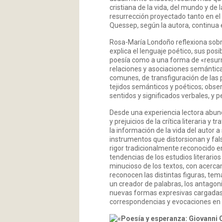
cristiana de la vida, del mundo y d
resurrección proyectado tanto en el p
Quessep, según la autora, continua
Rosa-María Londoño reflexiona sobr
explica el lenguaje poético, sus posi
poesía como a una forma de «resurr
relaciones y asociaciones semántica
comunes, de transfiguración de las 
tejidos semánticos y poéticos; obse
sentidos y significados verbales, y 
Desde una experiencia lectora abun
y prejuicios de la crítica literaria
la información de la vida del autor a
instrumentos que distorsionan y fals
rigor tradicionalmente reconocido en
tendencias de los estudios literario
minucioso de los textos, con acercami
reconocen las distintas figuras, tema
un creador de palabras, los antagon
nuevas formas expresivas cargadas d
correspondencias y evocaciones en e
«Poesía y esperanza: Giovanni