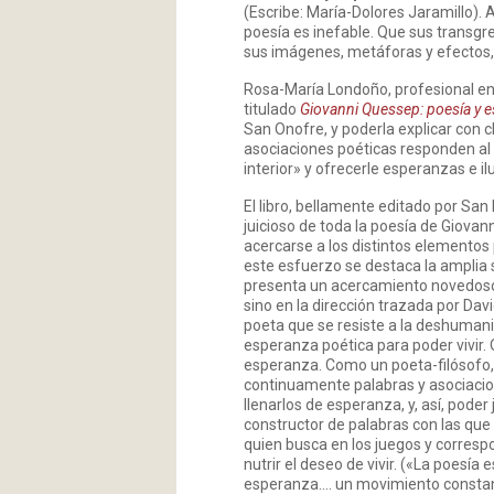
(Escribe: María-Dolores Jaramillo). 
poesía es inefable. Que sus transgre
sus imágenes, metáforas y efectos,
Rosa-María Londoño, profesional en E
titulado
Giovanni Quessep: poesía y 
San Onofre, y poderla explicar con cl
asociaciones poéticas responden al 
interior» y ofrecerle esperanzas e i
El libro, bellamente editado por San
juicioso de toda la poesía de Giova
acercarse a los distintos elementos pa
este esfuerzo se destaca la amplia se
presenta un acercamiento novedoso,
sino en la dirección trazada por Dav
poeta que se resiste a la deshuman
esperanza poética para poder vivir
esperanza. Como un poeta-filósofo, s
continuamente palabras y asociacione
llenarlos de esperanza, y, así, pode
constructor de palabras con las que
quien busca en los juegos y correspo
nutrir el deseo de vivir. («La poesía
esperanza…. un movimiento constant