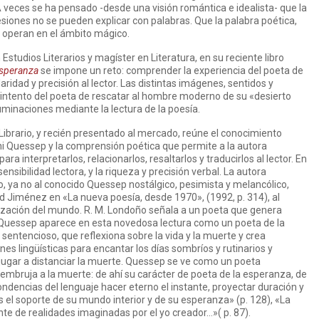
A veces se ha pensado -desde una visión romántica e idealista- que la
siones no se pueden explicar con palabras. Que la palabra poética,
 operan en el ámbito mágico.
studios Literarios y magíster en Literatura, en su reciente libro
esperanza
se impone un reto: comprender la experiencia del poeta de
aridad y precisión al lector. Las distintas imágenes, sentidos y
intento del poeta de rescatar al hombre moderno de su «desierto
luminaciones mediante la lectura de la poesía.
 Librario, y recién presentado al mercado, reúne el conocimiento
nni Quessep y la comprensión poética que permite a la autora
ra interpretarlos, relacionarlos, resaltarlos y traducirlos al lector. En
nsibilidad lectora, y la riqueza y precisión verbal. La autora
 ya no al conocido Quessep nostálgico, pesimista y melancólico,
id Jiménez en «La nueva poesía, desde 1970», (1992, p. 314), al
ización del mundo. R. M. Londoño señala a un poeta que genera
. Quessep aparece en esta novedosa lectura como un poeta de la
entencioso, que reflexiona sobre la vida y la muerte y crea
s lingüísticas para encantar los días sombríos y rutinarios y
r jugar a distanciar la muerte. Quessep se ve como un poeta
 embruja a la muerte: de ahí su carácter de poeta de la esperanza, de
ndencias del lenguaje hacer eterno el instante, proyectar duración y
 es el soporte de su mundo interior y de su esperanza» (p. 128), «La
e de realidades imaginadas por el yo creador…»( p. 87).