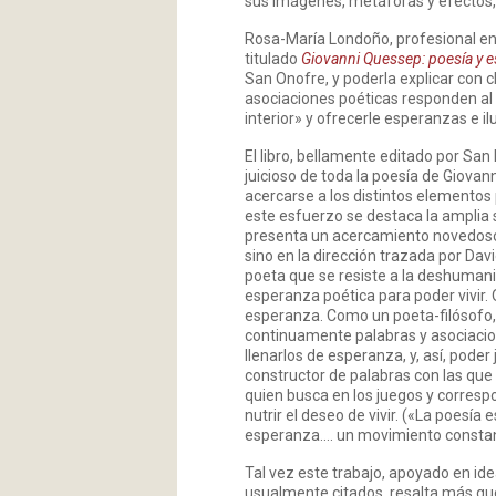
sus imágenes, metáforas y efectos,
Rosa-María Londoño, profesional en E
titulado
Giovanni Quessep: poesía y 
San Onofre, y poderla explicar con cl
asociaciones poéticas responden al 
interior» y ofrecerle esperanzas e i
El libro, bellamente editado por San
juicioso de toda la poesía de Giova
acercarse a los distintos elementos pa
este esfuerzo se destaca la amplia se
presenta un acercamiento novedoso,
sino en la dirección trazada por Dav
poeta que se resiste a la deshuman
esperanza poética para poder vivir
esperanza. Como un poeta-filósofo, s
continuamente palabras y asociacione
llenarlos de esperanza, y, así, pode
constructor de palabras con las que
quien busca en los juegos y correspo
nutrir el deseo de vivir. («La poesía
esperanza…. un movimiento constant
Tal vez este trabajo, apoyado en ide
usualmente citados, resalta más que 