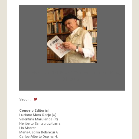
Fundada en 1966 por Carlos-Enrique Ruiz,
Director
Seguir:
Consejo Editorial
Luciano Mora-Osejo (א)
Valentina Marulanda (א)
Heriberto Santacruz-Ibarra
Lia Master
Marta-Cecilia Betancur G.
Carlos-Alberto Ospina H.