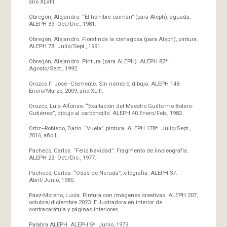
año XLVIII.
Obregón, Alejandro. “El hombre caimán” (para Aleph), aguada.
ALEPH 39. Oct./Dic., 1981.
Obregón, Alejandro. Floralinda la cienagosa (para Aleph), pintura.
ALEPH 78. Julio/Sept., 1991.
Obregón, Alejandro. Pintura (para ALEPH). ALEPH 82*.
Agosto/Sept., 1992.
Orozco F. José–Clemente. Sin nombre, dibujo. ALEPH 148.
Enero/Marzo, 2009, año XLIII.
Orozco, Luis-Alfonso. “Exaltación del Maestro Guillermo Botero-
Gutiérrez”, dibujo al carboncillo. ALEPH 40.Enero/Feb., 1982.
Ortiz–Robledo, Darío. “Vuela”, pintura. ALEPH 178*. Julio/Sept.,
2016, año L.
Pacheco, Carlos. “Feliz Navidad”. Fragmento de linoleografía.
ALEPH 23. Oct./Dic., 1977.
Pacheco, Carlos. “Odas de Neruda”, xilografía. ALEPH 37.
Abril/Junio, 1980.
Páez-Moreno, Lucía. Pintura con imágenes creativas. ALEPH 207,
octubre/diciembre 2023. E ilustradora en interior de
contracarátula y páginas interiores.
Palabra ALEPH. ALEPH 5*. Junio, 1973.