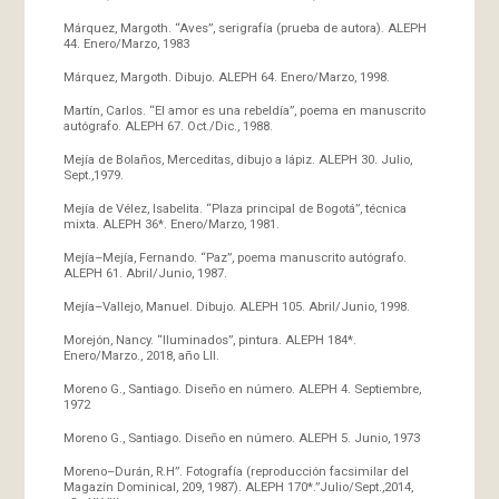
Márquez, Margoth. “Aves”, serigrafía (prueba de autora). ALEPH
44. Enero/Marzo, 1983
Márquez, Margoth. Dibujo. ALEPH 64. Enero/Marzo, 1998.
Martín, Carlos. “El amor es una rebeldía”, poema en manuscrito
autógrafo. ALEPH 67. Oct./Dic., 1988.
Mejía de Bolaños, Merceditas, dibujo a lápiz. ALEPH 30. Julio,
Sept.,1979.
Mejía de Vélez, Isabelita. “Plaza principal de Bogotá”, técnica
mixta. ALEPH 36*. Enero/Marzo, 1981.
Mejía–Mejía, Fernando. “Paz”, poema manuscrito autógrafo.
ALEPH 61. Abril/Junio, 1987.
Mejía–Vallejo, Manuel. Dibujo. ALEPH 105. Abril/Junio, 1998.
Morejón, Nancy. “Iluminados”, pintura. ALEPH 184*.
Enero/Marzo., 2018, año LII.
Moreno G., Santiago. Diseño en número. ALEPH 4. Septiembre,
1972
Moreno G., Santiago. Diseño en número. ALEPH 5. Junio, 1973
Moreno–Durán, R.H”. Fotografía (reproducción facsimilar del
Magazín Dominical, 209, 1987). ALEPH 170*.”Julio/Sept.,2014,