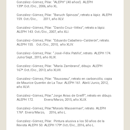
González–Gómez, Pilar. “ALEPH” (40 años!). ALEPH
139*.Oct./Dic., 2006, año XL.
González–Gómez, Pilar. “Baruch Spinoza”, retrato a lápiz. ALEPH
159. Oct./Dic., 2011, año XLV.
González–Gómez, Pilar. “Danilo Cruz–Vélez”, retrato a lápiz.
ALEPH 143. Oct./Dic., 2007, año XLI.
González–Gómez, Pilar. “Eduardo Caballero–Calderón”, retrato.
ALEPH 155. Oct./Dic., 2010, año XLIV.
González–Gómez, Pilar. “José–Félix Patiño”, retrato. ALEPH 174.
Julio/Sept., 2015, año XLIX.
González–Gómez, Pilar. “María Zambrano”, dibujo. ALEPH
167*.Oct./Dic., 2013, año XLVII.
González–Gómez, Pilar. “Rousseau”, retrato en carboncillo; copia
de Maurice Quentin de La Tour. ALEPH 161. Abril/Junio, 2012,
año XLVI.
González–Gómez, Pilar.“Jorge Arias de Greiff”, retrato en dibujo.
ALEPH 172. Enero/Marzo, 2015, año XLIX.
González–Gómez, Pilar.”Moisés Wasserman”, retrato. ALEPH
176*. Enero/Marzo, 2016, año L.
González–Gómez, Pilar. Pintura alusiva a los 50 años de la
Revista ALEPH 50. ALEPH 179*.Oct./Dic., 2016, año L.