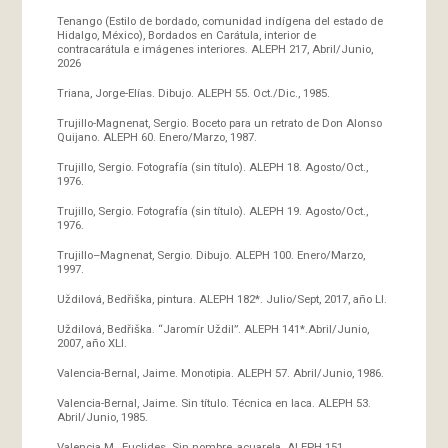
Tenango (Estilo de bordado, comunidad indígena del estado de
Hidalgo, México), Bordados en Carátula, interior de
contracarátula e imágenes interiores. ALEPH 217, Abril/Junio,
2026
Triana, Jorge-Elías. Dibujo. ALEPH 55. Oct./Dic., 1985.
Trujillo-Magnenat, Sergio. Boceto para un retrato de Don Alonso
Quijano. ALEPH 60. Enero/Marzo, 1987.
Trujillo, Sergio. Fotografía (sin título). ALEPH 18. Agosto/Oct.,
1976.
Trujillo, Sergio. Fotografía (sin título). ALEPH 19. Agosto/Oct.,
1976.
Trujillo–Magnenat, Sergio. Dibujo. ALEPH 100. Enero/Marzo,
1997.
Uždilová, Bedřiška, pintura. ALEPH 182*. Julio/Sept, 2017, año LI.
Uždilová, Bedřiška. “Jaromír Uždil”. ALEPH 141*.Abril/Junio,
2007, año XLI.
Valencia-Bernal, Jaime. Monotipia. ALEPH 57. Abril/Junio, 1986.
Valencia-Bernal, Jaime. Sin título. Técnica en laca. ALEPH 53.
Abril/Junio, 1985.
Valencia M., Euclides. Sin nombre, acuarela. ALEPH 151.