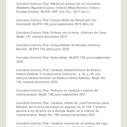
González-Gómez, Pilar. Retrato en pintura de los escritores
Adalberto Agudelo-Duque, Orlando Mejía-Rivera y Octavio
Escobar-Giraldo. ALEPH 183*, Oct./Dic. 2017, año LI
González-Gómez, Pilar. Dibujo-retrato de Alexander von
Humboldt. ALEPH 190, julio/septiembre 2019, Año LIII
González-Gómez, Pilar. Pintura con el tema: «Palmas de Cera».
Aleph 191, octubre/diciembre 2019
González-Gómez, Pilar. Dibujo-Retrato de Anielka Gelemur-
Rendón. ALEPH 193, abril/junio 2020
González-Gómez, Pilar. Autorretrato. ALEPH 194, julio/septiembre
2020
González-Gómez, Pilar. Carátula. Retrato-Pintura de Beatriz-
Helena Robledo. E ilustraciones interiores: p. 25, p. 95, con
dibujos-retratos también de Beatriz-Helena Robledo. Aleph No.
195, octubre/diciembre 2020
González-Gómez, Pilar. Pinturas en carátula e interior de
contracarátula. Aleph 198, julio/septiembre 2021
González-Gómez, Pilar. Carátula, retrato de José-Fernando Isaza.
Retratos del mismo personaje en páginas 55, 61,109. Y pintura
alusiva a los 55 años de la Revista Aleph, en el interior de
contracarátula. Aleph No. 199, octubre/diciembre, 2021
González-Gómez, Pilar. Carátula, recreación en pintura del logo