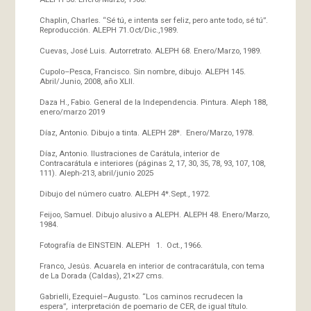
Chaplin, Charles. “Sé tú, e intenta ser feliz, pero ante todo, sé tú”.
Reproducción. ALEPH 71.Oct/Dic.,1989.
Cuevas, José Luis. Autorretrato. ALEPH 68. Enero/Marzo, 1989.
Cupolo–Pesca, Francisco. Sin nombre, dibujo. ALEPH 145.
Abril/Junio, 2008, año XLII.
Daza H., Fabio. General de la Independencia. Pintura. Aleph 188,
enero/marzo 2019
Díaz, Antonio. Dibujo a tinta. ALEPH 28*. Enero/Marzo, 1978.
Díaz, Antonio. Ilustraciones de Carátula, interior de
Contracarátula e interiores (páginas 2, 17, 30, 35, 78, 93, 107, 108,
111). Aleph-213, abril/junio 2025
Dibujo del número cuatro. ALEPH 4*.Sept., 1972.
Feijoo, Samuel. Dibujo alusivo a ALEPH. ALEPH 48. Enero/Marzo,
1984.
Fotografía de EINSTEIN. ALEPH 1. Oct., 1966.
Franco, Jesús. Acuarela en interior de contracarátula, con tema
de La Dorada (Caldas), 21×27 cms.
Gabrielli, Ezequiel–Augusto. “Los caminos recrudecen la
espera”, interpretación de poemario de CER, de igual título.