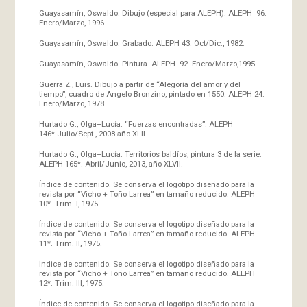
Guayasamín, Oswaldo. Dibujo (especial para ALEPH). ALEPH 96.
Enero/Marzo, 1996.
Guayasamín, Oswaldo. Grabado. ALEPH 43. Oct/Dic., 1982.
Guayasamín, Oswaldo. Pintura. ALEPH 92. Enero/Marzo,1995.
Guerra Z., Luis. Dibujo a partir de “Alegoría del amor y del
tiempo”, cuadro de Angelo Bronzino, pintado en 1550. ALEPH 24.
Enero/Marzo, 1978.
Hurtado G., Olga–Lucía. “Fuerzas encontradas”. ALEPH
146*.Julio/Sept., 2008 año XLII.
Hurtado G., Olga–Lucía. Territorios baldíos, pintura 3 de la serie.
ALEPH 165*. Abril/Junio, 2013, año XLVII.
Índice de contenido. Se conserva el logotipo diseñado para la
revista por “Vicho + Toño Larrea” en tamaño reducido. ALEPH
10*. Trim. I, 1975.
Índice de contenido. Se conserva el logotipo diseñado para la
revista por “Vicho + Toño Larrea” en tamaño reducido. ALEPH
11*. Trim. II, 1975.
Índice de contenido. Se conserva el logotipo diseñado para la
revista por “Vicho + Toño Larrea” en tamaño reducido. ALEPH
12*. Trim. III, 1975.
Índice de contenido. Se conserva el logotipo diseñado para la