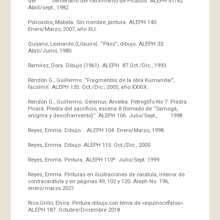
del centenario del nacimiento de Picasso. ALEPH 41/42.
Abril/sept., 1982.
Policastro, Mabela. Sin nombre, pintura. ALEPH 140.
Enero/Marzo, 2007, año XLI.
Quijano, Leonardo (Lilauiro). “Páez”, dibujo. ALEPH 33.
Abril/Junio, 1980.
Ramírez, Dora. Dibujo (1961). ALEPH 87.Oct./Dic., 1993.
Rendón G., Guillermo. “Fragmentos de la obra Kumandai”,
facsímil. ALEPH 135. Oct./Dic., 2005, año XXXIX.
Rendón G., Guillermo; Gelemur, Anielka. Petroglifo No 7: Piedra
Picará. Piedra del sacrificio, escena 8 (tomado de “Samogá,
enigma y desciframiento)”. ALEPH 106. Julio/Sept., 1998.
Reyes, Emma. Dibujo. . ALEPH 104. Enero/Marzo, 1998.
Reyes, Emma. Dibujo. ALEPH 115. Oct./Dic., 2000.
Reyes, Emma. Pintura. ALEPH 110*. Julio/Sept. 1999.
Reyes, Emma. Pinturas en ilustraciones de carátula, interior de
contracarátula y en páginas 49, 102 y 120. Aleph No. 196,
enero/marzo 2021
Rico-Grillo, Elvira. Pintura-dibujo con tema de «equinocéfalos».
ALEPH 187. Octubre/Diciembre 2018