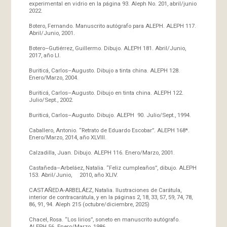
experimental en vidrio en la página 93. Aleph No. 201, abril/junio
2022.
Botero, Fernando. Manuscrito autógrafo para ALEPH. ALEPH 117.
Abril/Junio, 2001.
Botero–Gutiérrez, Guillermo. Dibujo. ALEPH 181. Abril/Junio,
2017, año LI.
Buriticá, Carlos–Augusto. Dibujo a tinta china. ALEPH 128.
Enero/Marzo, 2004.
Buriticá, Carlos–Augusto. Dibujo en tinta china. ALEPH 122.
Julio/Sept., 2002.
Buriticá, Carlos–Augusto. Dibujo. ALEPH 90. Julio/Sept., 1994.
Caballero, Antonio. “Retrato de Eduardo Escobar”. ALEPH 168*.
Enero/Marzo, 2014, año XLVIII.
Calzadilla, Juan. Dibujo. ALEPH 116. Enero/Marzo, 2001.
Castañeda–Arbeláez, Natalia. “Feliz cumpleaños”, dibujo. ALEPH
153. Abril/Junio, 2010, año XLIV.
CASTAÑEDA-ARBELÁEZ, Natalia. Ilustraciones de Carátula,
interior de contracarátula, y en la páginas 2, 18, 33, 57, 59, 74, 78,
86, 91, 94. Aleph 215 (octubre/diciembre, 2025)
Chacel, Rosa. “Los lirios”, soneto en manuscrito autógrafo.
ALEPH 56. Enero/Marzo, 1986.