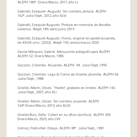
ALEPH 180*. Enero/Marzo, 2017, año LI.
Gabrielli, Ezequiel–Augusto. Sin nombre, pintura. ALEPH
162*.Julio/Sept., 2012, año XLVI.
Gabrielli, Ezequiel-Augusto. Pintura en memoria de Anielka
Gelemur. Aleph 189, abril/junio 2019
Gabrielli, Ezequiel-Augusto. Flores; original en pastel/acuarela,
de 43×55 cms. (2022). Aleph 192, enero/marzo 2020
García Márquez, Gabriel. Manuscrito autógrafo para ALEPH.
ALEPH 52. Enero/Marzo, 1985.
Gazzoni, Colombo. Acuarela. ALEPH 94. Julio/Sept.,1995.
Gazzoni, Colombo. Lago di Como da Griante, plumilla. ALEPH 66.
Julio/Sept., 1988.
Giraldo–Marín, Ulises. “Hastío”, grabado en linóleo. ALEPH 142.
Julio/Sept., 2007, año XLI.
Giraldo–Marín, Ulises. Sin nombre, acuarela. ALEPH
164*.Enero/Marzo, 2013, año XLVII.
Giraldo-Ruiz, Sofía. Colibrí en su oficio (acrílico). ALEPH 204.
Enero/Marzo, 2023, año LVII
Gómez, Pedro-Nel. Dibujo. ALEPH 38*. Julio/Sept., 1981.