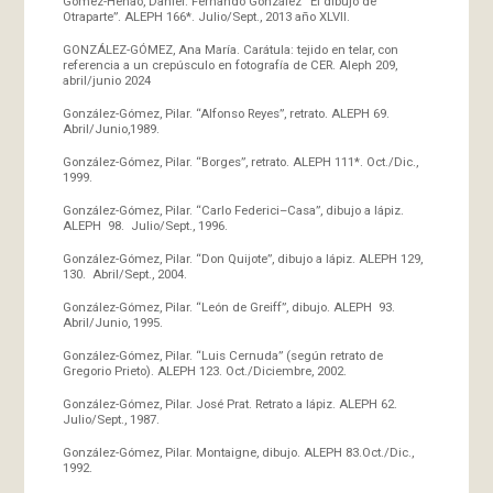
Gómez-Henao, Daniel. Fernando González “El dibujo de
Otraparte”. ALEPH 166*. Julio/Sept., 2013 año XLVII.
GONZÁLEZ-GÓMEZ, Ana María. Carátula: tejido en telar, con
referencia a un crepúsculo en fotografía de CER. Aleph 209,
abril/junio 2024
González-Gómez, Pilar. “Alfonso Reyes”, retrato. ALEPH 69.
Abril/Junio,1989.
González-Gómez, Pilar. “Borges”, retrato. ALEPH 111*. Oct./Dic.,
1999.
González-Gómez, Pilar. “Carlo Federici–Casa”, dibujo a lápiz.
ALEPH 98. Julio/Sept., 1996.
González-Gómez, Pilar. “Don Quijote”, dibujo a lápiz. ALEPH 129,
130. Abril/Sept., 2004.
González-Gómez, Pilar. “León de Greiff”, dibujo. ALEPH 93.
Abril/Junio, 1995.
González-Gómez, Pilar. “Luis Cernuda” (según retrato de
Gregorio Prieto). ALEPH 123. Oct./Diciembre, 2002.
González-Gómez, Pilar. José Prat. Retrato a lápiz. ALEPH 62.
Julio/Sept., 1987.
González-Gómez, Pilar. Montaigne, dibujo. ALEPH 83.Oct./Dic.,
1992.