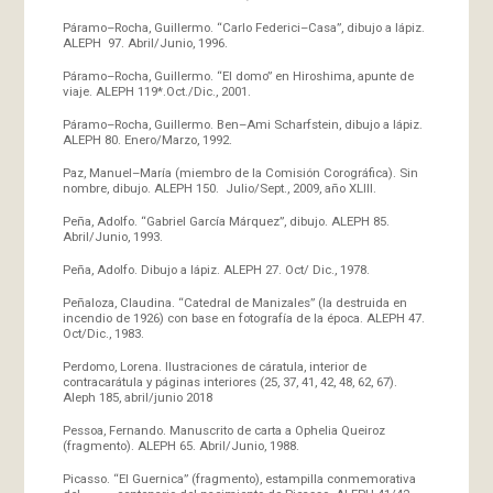
Páramo–Rocha, Guillermo. “Carlo Federici–Casa”, dibujo a lápiz.
ALEPH 97. Abril/Junio, 1996.
Páramo–Rocha, Guillermo. “El domo” en Hiroshima, apunte de
viaje. ALEPH 119*.Oct./Dic., 2001.
Páramo–Rocha, Guillermo. Ben–Ami Scharfstein, dibujo a lápiz.
ALEPH 80. Enero/Marzo, 1992.
Paz, Manuel–María (miembro de la Comisión Corográfica). Sin
nombre, dibujo. ALEPH 150. Julio/Sept., 2009, año XLIII.
Peña, Adolfo. “Gabriel García Márquez”, dibujo. ALEPH 85.
Abril/Junio, 1993.
Peña, Adolfo. Dibujo a lápiz. ALEPH 27. Oct/ Dic., 1978.
Peñaloza, Claudina. “Catedral de Manizales” (la destruida en
incendio de 1926) con base en fotografía de la época. ALEPH 47.
Oct/Dic., 1983.
Perdomo, Lorena. Ilustraciones de cáratula, interior de
contracarátula y páginas interiores (25, 37, 41, 42, 48, 62, 67).
Aleph 185, abril/junio 2018
Pessoa, Fernando. Manuscrito de carta a Ophelia Queiroz
(fragmento). ALEPH 65. Abril/Junio, 1988.
Picasso. “El Guernica” (fragmento), estampilla conmemorativa