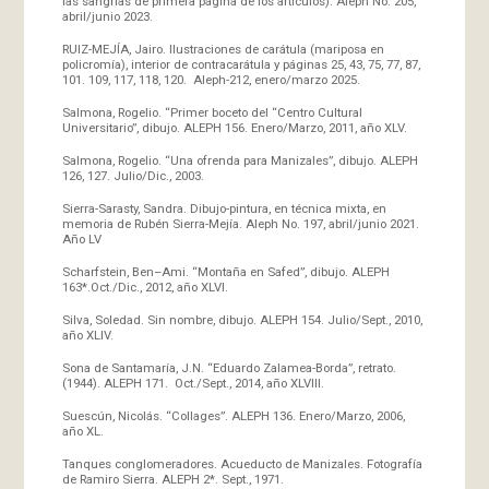
las sangrías de primera página de los artículos). Aleph No. 205,
abril/junio 2023.
RUIZ-MEJÍA, Jairo. Ilustraciones de carátula (mariposa en
policromía), interior de contracarátula y páginas 25, 43, 75, 77, 87,
101. 109, 117, 118, 120. Aleph-212, enero/marzo 2025.
Salmona, Rogelio. “Primer boceto del “Centro Cultural
Universitario”, dibujo. ALEPH 156. Enero/Marzo, 2011, año XLV.
Salmona, Rogelio. “Una ofrenda para Manizales”, dibujo. ALEPH
126, 127. Julio/Dic., 2003.
Sierra-Sarasty, Sandra. Dibujo-pintura, en técnica mixta, en
memoria de Rubén Sierra-Mejía. Aleph No. 197, abril/junio 2021.
Año LV
Scharfstein, Ben–Ami. “Montaña en Safed”, dibujo. ALEPH
163*.Oct./Dic., 2012, año XLVI.
Silva, Soledad. Sin nombre, dibujo. ALEPH 154. Julio/Sept., 2010,
año XLIV.
Sona de Santamaría, J.N. “Eduardo Zalamea-Borda”, retrato.
(1944). ALEPH 171. Oct./Sept., 2014, año XLVIII.
Suescún, Nicolás. “Collages”. ALEPH 136. Enero/Marzo, 2006,
año XL.
Tanques conglomeradores. Acueducto de Manizales. Fotografía
de Ramiro Sierra. ALEPH 2*. Sept., 1971.