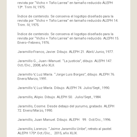
revista por “Vicho + Toño Larrea” en tamaño reducido ALEPH
13*. Trim IV, 1975.
Índice de contenido. Se conserva el logotipo diseñado para la
revista por “Vicho + Toño Larrea” en tamaño reducido ALEPH 14.
Trim. IV, 1975.
Índice de contenido. Se conserva el logotipo diseñado para la
revista por “Vicho + Toño Larrea” en tamaño reducido. ALEPH 15.
Enero–Febrero, 1976.
Jaramillo-Franco, Javier. Dibujo. ALEPH 21. Abril/Junio, 1977.
Jaramillo G., Juan–Manuel. “La justicia”, dibujo. ALEPH 147.
Oct./Dic., 2008, año XLII.
Jaramillo V, Luz María. “Jorge Luis Borges”, dibujo. ALEPH 76.
Enero/Marzo, 1991.
Jaramillo V, Luz María. Dibujo. ALEPH 74. Julio/Sept., 1990.
Jaramillo, Alipio. Dibujo. ALEPH 50. Julio/Sept., 1984.
Jaramillo, Cosme. Desde debajo del yurumo, grabado. ALEPH
72. Enero/Marzo, 1990.
Jaramillo, Juan Manuel. Dibujo. ALEPH 99. Oct/Dic., 1996.
Jaramillo, Lorenzo. “Jaime Jaramillo Uribe”, retrato al pastel.
ALEPH 175*.Oct./Dic., 2015, año XLIX.