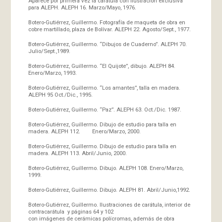
Aparece por primera vez la carátula con ilustración exclusiva
para ALEPH. ALEPH 16. Marzo/Mayo, 1976.
Botero-Gutiérrez, Guillermo. Fotografía de maqueta de obra en
cobre martillado, plaza de Bolívar. ALEPH 22. Agosto/Sept., 1977.
Botero-Gutiérrez, Guillermo. “Dibujos de Cuaderno”. ALEPH 70.
Julio/Sept.,1989.
Botero-Gutiérrez, Guillermo. “El Quijote”, dibujo. ALEPH 84.
Enero/Marzo, 1993.
Botero-Gutiérrez, Guillermo. “Los amantes”, talla en madera.
ALEPH 95 Oct./Dic., 1995.
Botero-Gutiérrez, Guillermo. “Paz”. ALEPH 63. Oct./Dic. 1987.
Botero-Gutiérrez, Guillermo. Dibujo de estudio para talla en
madera. ALEPH 112. Enero/Marzo, 2000.
Botero-Gutiérrez, Guillermo. Dibujo de estudio para talla en
madera. ALEPH 113. Abril/Junio, 2000.
Botero-Gutiérrez, Guillermo. Dibujo. ALEPH 108. Enero/Marzo,
1999.
Botero-Gutiérrez, Guillermo. Dibujo. ALEPH 81. Abril/Junio,1992.
Botero-Gutiérrez, Guillermo. Ilustraciones de carátula, interior de
contracarátula y páginas 64 y 102
con imágenes de cerámicas polícromas, además de obra