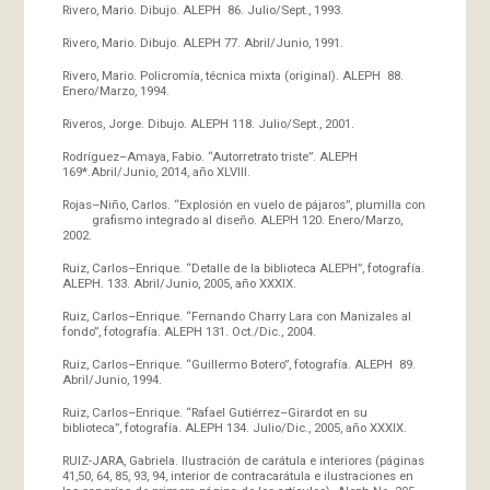
Rivero, Mario. Dibujo. ALEPH 86. Julio/Sept., 1993.
Rivero, Mario. Dibujo. ALEPH 77. Abril/Junio, 1991.
Rivero, Mario. Policromía, técnica mixta (original). ALEPH 88.
Enero/Marzo, 1994.
Riveros, Jorge. Dibujo. ALEPH 118. Julio/Sept., 2001.
Rodríguez–Amaya, Fabio. “Autorretrato triste”. ALEPH
169*.Abril/Junio, 2014, año XLVIII.
Rojas–Niño, Carlos. “Explosión en vuelo de pájaros”, plumilla con
grafismo integrado al diseño. ALEPH 120. Enero/Marzo,
2002.
Ruiz, Carlos–Enrique. “Detalle de la biblioteca ALEPH”, fotografía.
ALEPH. 133. Abril/Junio, 2005, año XXXIX.
Ruiz, Carlos–Enrique. “Fernando Charry Lara con Manizales al
fondo”, fotografía. ALEPH 131. Oct./Dic., 2004.
Ruiz, Carlos–Enrique. “Guillermo Botero”, fotografía. ALEPH 89.
Abril/Junio, 1994.
Ruiz, Carlos–Enrique. “Rafael Gutiérrez–Girardot en su
biblioteca”, fotografía. ALEPH 134. Julio/Dic., 2005, año XXXIX.
RUIZ-JARA, Gabriela. Ilustración de carátula e interiores (páginas
41,50, 64, 85, 93, 94, interior de contracarátula e ilustraciones en