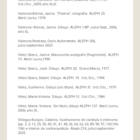
Oct./Dic., 2009, año XLIII.
Valencia-Bernal, Jaime. “Poema”, xilografía. ALEPH 25.
Abril/Junio, 1978.
Valencia–Bernal, Jaime. Dibujo. ALEPH 138*.Julio/Sept., 2006,
año XL.
Valencia-Restrepo, Darío Autorretrato. ALEPH 206,
julio/septiembre 2023
Vélez Sáenz, Jaime. Manuscrito autógrafo (fragmento). ALEPH
73. Abril/Junio,1990.
Vélez Sáenz, José. Dibujo. ALEPH 20. Enero/Marzo, 1977.
Vélez-Sáenz, Robert. Dibujo. ALEPH 91. Oct./Dic., 1994.
Vélez, Guillermo. Dibujo (sin título). ALEPH 31. Oct./Dic., 1979.
Vélez, María-Victoria. Dibujo. ALEPH 51. Oct./Dic., 1984.
Vélez, María–Victoria. Sin título, dibujo ALEPH 137. Abril/Junio,
2006, año XL.
Villegas-Burgos, Catalina. Ilustraciones de carátula e interiores
(pp. 2, 3, 12, 29, 30, 40, 41, 47, 48, 56, 60, 62, 63, 89, 90, 97, 103,104,
106) e interior de contracarátula. Aleph-214, julio/septiembre
2025