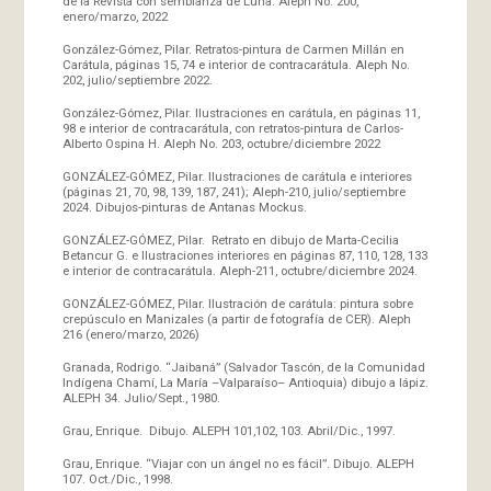
de la Revista con semblanza de Luna. Aleph No. 200,
enero/marzo, 2022
González-Gómez, Pilar. Retratos-pintura de Carmen Millán en
Carátula, páginas 15, 74 e interior de contracarátula. Aleph No.
202, julio/septiembre 2022.
González-Gómez, Pilar. Ilustraciones en carátula, en páginas 11,
98 e interior de contracarátula, con retratos-pintura de Carlos-
Alberto Ospina H. Aleph No. 203, octubre/diciembre 2022
GONZÁLEZ-GÓMEZ, Pilar. Ilustraciones de carátula e interiores
(páginas 21, 70, 98, 139, 187, 241); Aleph-210, julio/septiembre
2024. Dibujos-pinturas de Antanas Mockus.
GONZÁLEZ-GÓMEZ, Pilar. Retrato en dibujo de Marta-Cecilia
Betancur G. e Ilustraciones interiores en páginas 87, 110, 128, 133
e interior de contracarátula. Aleph-211, octubre/diciembre 2024.
GONZÁLEZ-GÓMEZ, Pilar. Ilustración de carátula: pintura sobre
crepúsculo en Manizales (a partir de fotografía de CER). Aleph
216 (enero/marzo, 2026)
Granada, Rodrigo. “Jaibaná” (Salvador Tascón, de la Comunidad
Indígena Chamí, La María –Valparaíso– Antioquia) dibujo a lápiz.
ALEPH 34. Julio/Sept., 1980.
Grau, Enrique. Dibujo. ALEPH 101,102, 103. Abril/Dic., 1997.
Grau, Enrique. “Viajar con un ángel no es fácil”. Dibujo. ALEPH
107. Oct./Dic., 1998.