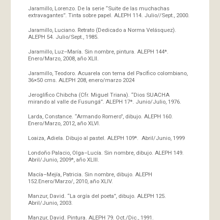
Jaramillo, Lorenzo. De la serie “Suite de las muchachas
extravagantes”. Tinta sobre papel. ALEPH 114. Julio//Sept., 2000.
Jaramillo, Luciano. Retrato (Dedicado a Norma Velásquez).
ALEPH 54. Julio/Sept., 1985.
Jaramillo, Luz–María. Sin nombre, pintura. ALEPH 144*.
Enero/Marzo, 2008, año XLII.
Jaramillo, Teodoro. Acuarela con tema del Pacífico colombiano,
36×50 cms. ALEPH 208, enero/marzo 2024
Jeroglífico Chibcha (Cfr. Miguel Triana). “Dios SUACHA
mirando al valle de Fusungá”. ALEPH 17*. Junio/Julio, 1976.
Larda, Constance. “Armando Romero”, dibujo. ALEPH 160.
Enero/Marzo, 2012, año XLVI.
Loaiza, Adiela. Dibujo al pastel. ALEPH 109*. Abril/Junio, 1999
Londoño Palacio, Olga–Lucía. Sin nombre, dibujo. ALEPH 149.
Abril/Junio, 2009*, año XLIII.
Macía–Mejía, Patricia. Sin nombre, dibujo. ALEPH
152.Enero/Marzo/, 2010, año XLIV.
Manzur, David. “La orgía del poeta”, dibujo. ALEPH 125.
Abril/Junio, 2003.
Manzur, David. Pintura. ALEPH 79. Oct./Dic., 1991.