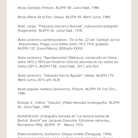
Ariza, Gonzalo. Pintura. ALEPH 58. Julio/Sept., 1986.
Ariza, María de la Paz. Dibujo. ALEPH 49. Abril/Junio, 1984.
Artel, Jorge. “Pequeña oración a Neruda”, manuscrito autógrafo
(fragmento). ALEPH 26. Julio/Sept., 1978.
Autor anónimo contemporáneo. “En el No. 22 del ‘Callejón de los
Alquimistas’, Praga, vivió Kafka entre 1912 1914, grabado.
ALEPH 132. Enero/Marzo, 2005,año XXXIX.
Autor anónimo. “Ayuntamiento” (Rathaus), construído en Viena
entre 1872 y 1873 por Friedrich Schmit, plumilla en las calles de
Viena (2011). ALEPH 158. Julio/Sept., 2011, año XLV.
Autor anónimo. “Eduardo García Aguilar”, retrato. ALEPH 173.
Abril/Junio, 2015, año XLIX.
Autor popular haitiano (anónimo). Pintura. ALEPH 59. Oct./Dic.,
1986.
Bedoya G., Celina. “Estudio”, (Pablo Neruda) linoleografía. ALEPH
46. Julio/Sept., 1983.
Bertolt Brecht. (Fotografía tomada de “
La técnica teatral de
Bertolt Brecht
” por Jacques Desuché. Ediciones oikos-tau,
Barcelona,1996). ALEPH 3*. Marzo, 1972.
Botero-Gutiérrez, Guillermo. Dibujo inédito (Paraguay, 1943).