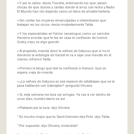
«-Y por la calles -decía Traveler, entornando los ojos- pasan
chicas de ojos dulces y caritas donde el arroz con leche y Radio
El Mundo han ido dejando como un talco de amable tontería.
«-Sin contar las mujeres emancipadas e intelectuales que
trabajan en los circos -decía modestamente Talita.
«-Y los especialistas en folclor canyengue, como un servidor.
Haceme acordar que te lea en casa la confesión de Ivonne
Guitry, viejo, es algo grande.
«-A propósito, manda decir la señora de Gatusso que si no le
devolvés la antología de Gardel te va a rajar una maceta en el
cráneo -informó Talita.
«-Primero le tengo que leer la confesión a Horacio. Que se
espere, vieja de mierda.
«-¿La señora de Gatusso es esa especie de catoblepas que se la
pasa hablando con Gekrepten? -preguntó Oliveira.
«-Sí, esta semana les toca ser amigas. Ya vas a ver dentro de
unos días, nuestro barrio es así.
«-Plateado por la luna -dijo Oliveira.
“-Es mucho mejor que tu Saint-Germain-des-Prés -dijo Talita.
“-Por supuesto -dijo Oliveira, mirándola”.