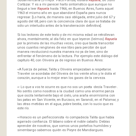
Cortázar. Y es a mi parecer harto sintomático que aunque no
llegué a leer
Rayuela
hasta 1966, en Buenos Aires, fuera aquel
1963 el mismo año en que abandoné España para nunca
regresar. [Lo haría, de manera casi obligada, entre julio del 67 y
agosto del 68, pero con la conciencia clara de que se trataba de
sólo un interludio antes de la transterración definitiva].
Si los lectores de este texto y de mi misma edad se retrollevan
ahora, mentalmente, al día feliz en que leyeron (leímos)
Rayuela
por la primera de las muchas veces, creo que basta transcribir
unos cuantos renglones de ese libro para percibir de qué
manera revolucionó nuestra manera no ya de leer, sino de
enfrentar el fenómeno de la lectura. Por ejemplo este diálogo del
capítulo 40, con Oliveira ya de regreso en Buenos Aires:
«A fuerza de pelear, Talita y Oliveira empezaban a respetarse.
Traveler se acordaba del Oliveira de los veinte años y le dolía el
corazón, aunque a lo mejor eran los gases de la cerveza.
«- Lo que a vos te ocurre es que no sos un poeta -decía Traveler-.
No sentís como nosotros a la ciudad como una enorme panza
que oscila lentamente bajo el cielo, una araña enormísima con
las patas en San Vicente, en Burzaco, en Sarandí, en el Palomar, y
las otras metidas en el agua, pobre bestia, con lo sucio que es
este río.
«-Horacio es un perfeccionista -lo compadecía Talita que había
agarrado confianza. El tábano sobre el noble caballo. Debías
aprender de nosotros, que somos unos porteños humildes y
sinembargo sabemos quién es Pieyre de Mandiargues.