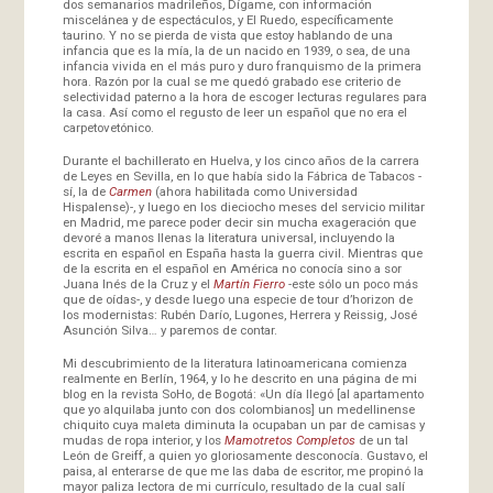
dos semanarios madrileños, Dígame, con información
miscelánea y de espectáculos, y El Ruedo, específicamente
taurino. Y no se pierda de vista que estoy hablando de una
infancia que es la mía, la de un nacido en 1939, o sea, de una
infancia vivida en el más puro y duro franquismo de la primera
hora. Razón por la cual se me quedó grabado ese criterio de
selectividad paterno a la hora de escoger lecturas regulares para
la casa. Así como el regusto de leer un español que no era el
carpetovetónico.
Durante el bachillerato en Huelva, y los cinco años de la carrera
de Leyes en Sevilla, en lo que había sido la Fábrica de Tabacos -
sí, la de
Carmen
(ahora habilitada como Universidad
Hispalense)-, y luego en los dieciocho meses del servicio militar
en Madrid, me parece poder decir sin mucha exageración que
devoré a manos llenas la literatura universal, incluyendo la
escrita en español en España hasta la guerra civil. Mientras que
de la escrita en el español en América no conocía sino a sor
Juana Inés de la Cruz y el
Martín Fierro
-este sólo un poco más
que de oídas-, y desde luego una especie de tour d’horizon de
los modernistas: Rubén Darío, Lugones, Herrera y Reissig, José
Asunción Silva… y paremos de contar.
Mi descubrimiento de la literatura latinoamericana comienza
realmente en Berlín, 1964, y lo he descrito en una página de mi
blog en la revista SoHo, de Bogotá: «Un día llegó [al apartamento
que yo alquilaba junto con dos colombianos] un medellinense
chiquito cuya maleta diminuta la ocupaban un par de camisas y
mudas de ropa interior, y los
Mamotretos Completos
de un tal
León de Greiff, a quien yo gloriosamente desconocía. Gustavo, el
paisa, al enterarse de que me las daba de escritor, me propinó la
mayor paliza lectora de mi currículo, resultado de la cual salí