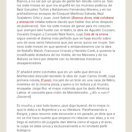
Bianco, a no ser por un grupo de gente tan devota como yo. Son
los siete meses en que me engolfé en los mundos poéticos de
Raúl González Tuñón y Baldomero Fernández Moreno, y en los
preñadísimos ensayos de Ezequiel Martínez Estrada, Raúl
Scalabrini Ortiz y Juan José Sebreli (
Buenos Aires, vida cotidiana
y alienación
estaba todavía dando que hablar dos años después
de publicarse). Son los siete meses de ganar para mi corazón,
que siempre latió fuerte con el teatro, la obra de Agustín Cuzzani,
Osvaldo Dragún y Conrado Nalé Roxlo, cuya
Cola de la sirena
sigue siendo el drama más perfecto que se haya escrito sobre
uno de esos seres fabulosos que, por amor, quiso ser mujer. Son
esos siete meses en que aprendí a embanderarme con la obra
de Rodolfo Walsh, Francisco Urondo y Haroldo Conti, a quienes la
incalificable dictadura de los Videla, de los Massera y de los
Astizes se llevó por delante con su tenebrosa mecánica
desaparecedora.
[Y añadiré entre corchetes que en un salto que dimos a
Montevideo descubrí también la obra de Juan Carlos Onetti, cuya
primera novela,
El pozo
, me jalé de un tirón en una casa de Retiro,
mientras en la misma pieza, y ajeno a mi lectura y al mundo,
ensayaba Jorge Risi -el mejor violinista que ha dado América
Latina- el concierto para violín de Mendelssohn. ¿»El» o «un»?
¡Socorro!]
Es mucho, y casi todo bueno, ¡qué digo bueno!, de lo mejor, lo
que le debo a la Argentina y a su literatura. Parafraseando a
Borges, y para resumir esta excursión a mi pasado, yo diría que a
mí se me hace cuento que empezó mi relación con ellas, y si no
llego al extremo de juzgarla «tan eterna como el agua y el aire»,
la culpa se debe única y exclusivamente a mi limitado perfil
biológico.