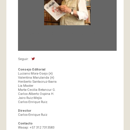
Fundada en 1966 por Carlos-Enrique Ruiz,
Director
Seguir:
Consejo Editorial
Luciano Mora-Osejo (א)
Valentina Marulanda (א)
Heriberto Santacruz-Ibarra
Lia Master
Marta-Cecilia Betancur G.
Carlos-Alberto Ospina H.
Jairo Ruiz-Mejía
Carlos-Enrique Ruiz.
Director
Carlos-Enrique Ruiz
Contacto
Wasap: +57 312 7313583