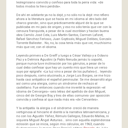
leolegrisiano convicto y confeso para toda la perra vida: «de
todos modos la llevo perdida».
De ahí en adelante ya no la dejé, y no sólo no la dejé -me refiero
ahora a la literatura que se hacía en mi idioma al otro lado del
charco grande-, sino que prácticamente abjuré de la que se
publicaba en mi país de origen, y eso no sólo tenía que ver con la
censura franquista, a pesar de la cual escribían y hacían buena
obra Camilo José Cela, Luis Martín-Santos, Carmen Laforet,
Rafael Sánchez Ferlosio, Juan Goytisolo, Miguel Delibes, Gonzalo
Torrente Ballester… No, no, la cosa tenía más que ver, muchísimo
más que ver, con el idioma.
Leyendo primero a De Greiff y luego a César Vallejo y a Octavio
Paz y a Delmira Agustini (a Pablo Neruda jamás lo soporté,
porque nunca tuve inclinación por los gárrulos, a pesar de lo
cual debo confesar que hay un cuento mío que lleva un verso
suyo por epígrafe: «La luz vino a pesar de los puñales»)… leyendo
poco después, como alucinado, a Jorge Luis Borges, se me hizo
hasta casi antipático el español peninsular. Se me desarrolló algo
así como una alergia, como un síndrome de rechazo al
castellano. Fue entonces cuando me inventé la expresión «el
idioma de Cervorges» -seis letras del apellido de don Miguel,
cinco del de Georgie Boy, y tres de ellas comunes- por oposición
convicta y confesa al que nada más era «de Cervantes».
Y la antipatía -la alergia o el síndrome- creció de manera
vertiginosa al hincarle el diente a la narrativa latinoamericana, y
no con los Agustín Yáñez, Rómulo Gallegos, Eduardo Mallea, ni
siquiera Miguel Ángel Asturias… sino con aquella esplendorosa
eclosión que se inicia, según mis cálculos, en 1963, cuando
Sudamericana (o mejor: Paco Porrúa) editara
Rayuela
, de Julio