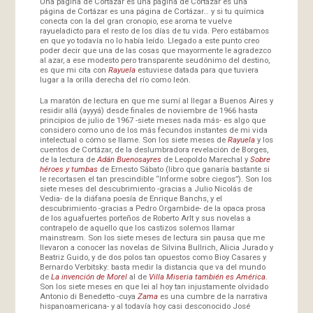
Una página de Cortázar es una página de Cortázar es una
página de Cortázar es una página de Cortázar… y si tu química
conecta con la del gran cronopio, ese aroma te vuelve
rayueladicto para el resto de los días de tu vida. Pero estábamos
en que yo todavía no lo había leído. Llegado a este punto creo
poder decir que una de las cosas que mayormente le agradezco
al azar, a ese modesto pero transparente seudónimo del destino,
es que mi cita con
Rayuela
estuviese datada para que tuviera
lugar a la orilla derecha del río como león.
La maratón de lectura en que me sumí al llegar a Buenos Aires y
residir allá (ayyyá) desde finales de noviembre de 1966 hasta
principios de julio de 1967 -siete meses nada más- es algo que
considero como uno de los más fecundos instantes de mi vida
intelectual o cómo se llame. Son los siete meses de
Rayuela
y los
cuentos de Cortázar, de la deslumbradora revelación de Borges,
de la lectura de
Adán Buenosayres
de Leopoldo Marechal y
Sobre
héroes y tumbas
de Ernesto Sábato (libro que ganaría bastante si
le recortasen el tan prescindible “Informe sobre ciegos”). Son los
siete meses del descubrimiento -gracias a Julio Nicolás de
Vedia- de la diáfana poesía de Enrique Banchs, y el
descubrimiento -gracias a Pedro Orgambide- de la opaca prosa
de los aguafuertes porteños de Roberto Arlt y sus novelas a
contrapelo de aquello que los castizos solemos llamar
mainstream. Son los siete meses de lectura sin pausa que me
llevaron a conocer las novelas de Silvina Bullrich, Alicia Jurado y
Beatriz Guido, y de dos polos tan opuestos como Bioy Casares y
Bernardo Verbitsky: basta medir la distancia que va del mundo
de
La invención de Morel
al de
Villa Miseria también es América
.
Son los siete meses en que lei al hoy tan injustamente olvidado
Antonio di Benedetto -cuya
Zama
es una cumbre de la narrativa
hispanoamericana- y al todavía hoy casi desconocido José