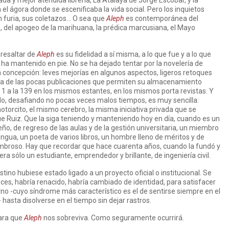
zada y mejor atendida librería, La Atalaya de Jorge Escobar, y la
a el ágora donde se escenificaba la vida social. Pero los inquietos
n furia, sus coletazos… O sea que
Aleph
es contemporánea del
les, del apogeo de la marihuana, la prédica marcusiana, el Mayo
 resaltar de
Aleph
es su fidelidad a sí misma, a lo que fue y a lo que
ha mantenido en pie. No se ha dejado tentar por la novelería de
 la concepción: leves mejorías en algunos aspectos, ligeros retoques
a de las pocas publicaciones que permiten su almacenamiento
 1 a la 139 en los mismos estantes, en los mismos porta revistas. Y
o, desafiando no pocas veces malos tiempos, es muy sencilla:
orcito, el mismo cerebro, la misma iniciativa privada que se
e Ruiz. Que la siga teniendo y manteniendo hoy en día, cuando es un
o, de regreso de las aulas y de la gestión universitaria, un miembro
gua, un poeta de varios libros, un hombre lleno de méritos y de
mbroso. Hay que recordar que hace cuarenta años, cuando la fundó y
era sólo un estudiante, emprendedor y brillante, de ingeniería civil.
stino hubiese estado ligado a un proyecto oficial o institucional. Se
, habría renacido, habría cambiado de identidad, para satisfacer
rno -cuyo síndrome más característico es el de sentirse siempre en el
 hasta disolverse en el tiempo sin dejar rastros.
ara que
Aleph
nos sobreviva. Como seguramente ocurrirá.