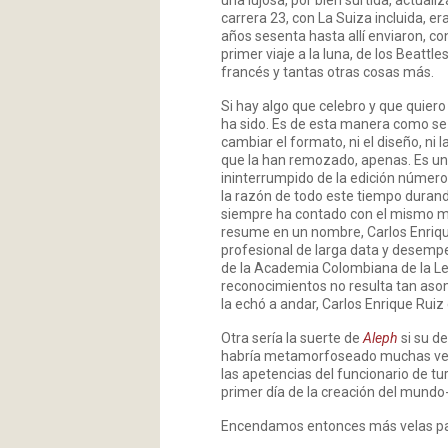
una lujosa, por bien surtida, actuali
carrera 23, con La Suiza incluida, er
años sesenta hasta allí enviaron, co
primer viaje a la luna, de los Beatt
francés y tantas otras cosas más.
Si hay algo que celebro y que quiero
ha sido. Es de esta manera como se 
cambiar el formato, ni el diseño, ni
que la han remozado, apenas. Es un
ininterrumpido de la edición número
la razón de todo este tiempo durand
siempre ha contado con el mismo mot
resume en un nombre, Carlos Enriqu
profesional de larga data y desempeñ
de la Academia Colombiana de la Len
reconocimientos no resulta tan aso
la echó a andar, Carlos Enrique Ruiz 
Otra sería la suerte de
Aleph
si su de
habría metamorfoseado muchas veces
las apetencias del funcionario de tu
primer día de la creación del mundo-
Encendamos entonces más velas p