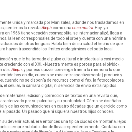
emente unida y marcada por Manizales, adonde nos trasladamos en
os, sentimos la revista
Aleph
como una
cosa nostra
. Hoy, ya
ra en 1966 tiene vocación cosmopolita, se internacionalizó, llega a
anos, la leen corresponsales de todo el orbe y cuenta con una nómina
raducidos de otras lenguas. Habla bien de su salud el hecho de que
ura hayan trascendido los límites endogámicos del patio local.
icación que le ha tomado el pulso cultural e intelectual a casi medio
e creciendo con el XXI. «Nuestra mente es porosa para el olvido»,
n otro
Aleph
, y por eso quizás convenga traer a la memoria lo que
e sentido hoy en día, cuando se mira retrospectivamente) producir y
ños, cuando no se disponía de recursos como el fax, la fotocopiadora,
 el celular, la cámara digital, ni servicios de envío extra rápidos.
e materiales, edición y corrección de textos en una revista que,
caracterizado por su pulcritud y su puntualidad. Cómo se diseñaba…
rial y de las comunicaciones en cuatro décadas que un ejercicio como
je al pasado. Un pasado que ni siquiera nuestros hijos conocen.
 su devenir actual, era entonces una típica ciudad de montaña, lejos
n cielo siempre nublado, donde llovía impenitentemente. Contaba con