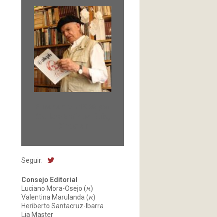
Fundada en 1966 por
Carlos-Enrique Ruiz,
Director
Seguir:
Consejo Editorial
Luciano Mora-Osejo (א)
Valentina Marulanda (א)
Heriberto Santacruz-Ibarra
Lia Master