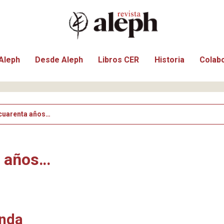
Aleph
Desde Aleph
Libros CER
Historia
Colab
 cuarenta años…
a años…
anda