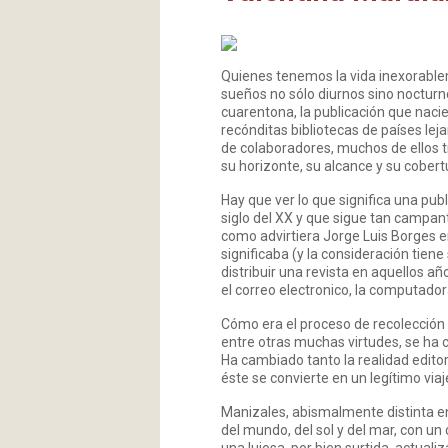
Quienes tenemos la vida inexorabl
sueños no sólo diurnos sino nocturn
cuarentona, la publicación que nacie
recónditas bibliotecas de países lej
de colaboradores, muchos de ellos t
su horizonte, su alcance y su cobert
Hay que ver lo que significa una publ
siglo del XX y que sigue tan campant
como advirtiera Jorge Luis Borges e
significaba (y la consideración tien
distribuir una revista en aquellos a
el correo electronico, la computadora,
Cómo era el proceso de recolección d
entre otras muchas virtudes, se ha 
Ha cambiado tanto la realidad edito
éste se convierte en un legítimo via
Manizales, abismalmente distinta en
del mundo, del sol y del mar, con u