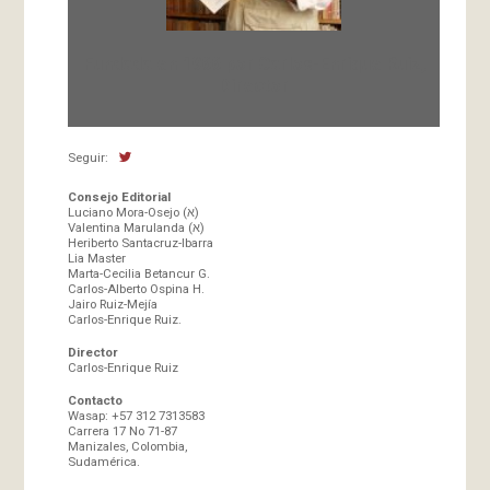
Fundada en 1966 por Carlos-Enrique Ruiz,
Director
Seguir:
Consejo Editorial
Luciano Mora-Osejo (א)
Valentina Marulanda (א)
Heriberto Santacruz-Ibarra
Lia Master
Marta-Cecilia Betancur G.
Carlos-Alberto Ospina H.
Jairo Ruiz-Mejía
Carlos-Enrique Ruiz.
Director
Carlos-Enrique Ruiz
Contacto
Wasap: +57 312 7313583
Carrera 17 No 71-87
Manizales, Colombia,
Sudamérica.