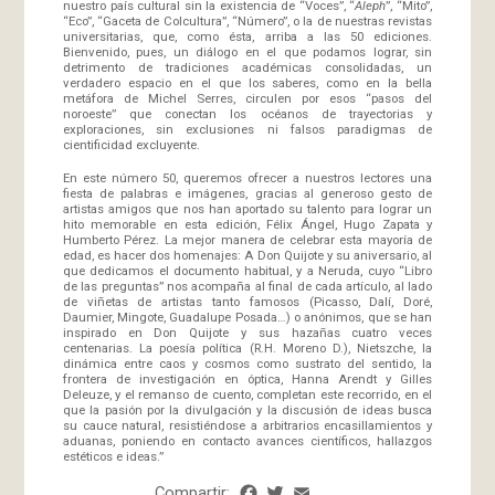
nuestro país cultural sin la existencia de “Voces”, “
Aleph
”, “Mito”,
“Eco”, “Gaceta de Colcultura”, “Número”, o la de nuestras revistas
universitarias, que, como ésta, arriba a las 50 ediciones.
Bienvenido, pues, un diálogo en el que podamos lograr, sin
detrimento de tradiciones académicas consolidadas, un
verdadero espacio en el que los saberes, como en la bella
metáfora de Michel Serres, circulen por esos “pasos del
noroeste” que conectan los océanos de trayectorias y
exploraciones, sin exclusiones ni falsos paradigmas de
cientificidad excluyente.
En este número 50, queremos ofrecer a nuestros lectores una
fiesta de palabras e imágenes, gracias al generoso gesto de
artistas amigos que nos han aportado su talento para lograr un
hito memorable en esta edición, Félix Ángel, Hugo Zapata y
Humberto Pérez. La mejor manera de celebrar esta mayoría de
edad, es hacer dos homenajes: A Don Quijote y su aniversario, al
que dedicamos el documento habitual, y a Neruda, cuyo “Libro
de las preguntas” nos acompaña al final de cada artículo, al lado
de viñetas de artistas tanto famosos (Picasso, Dalí, Doré,
Daumier, Mingote, Guadalupe Posada…) o anónimos, que se han
inspirado en Don Quijote y sus hazañas cuatro veces
centenarias. La poesía política (R.H. Moreno D.), Nietszche, la
dinámica entre caos y cosmos como sustrato del sentido, la
frontera de investigación en óptica, Hanna Arendt y Gilles
Deleuze, y el remanso de cuento, completan este recorrido, en el
que la pasión por la divulgación y la discusión de ideas busca
su cauce natural, resistiéndose a arbitrarios encasillamientos y
aduanas, poniendo en contacto avances científicos, hallazgos
estéticos e ideas.”
Compartir:
Facebook
Twitter
Email
Share