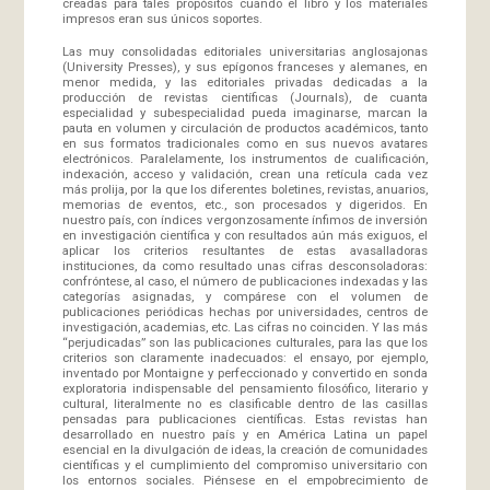
creadas para tales propósitos cuando el libro y los materiales
impresos eran sus únicos soportes.
Las muy consolidadas editoriales universitarias anglosajonas
(University Presses), y sus epígonos franceses y alemanes, en
menor medida, y las editoriales privadas dedicadas a la
producción de revistas científicas (Journals), de cuanta
especialidad y subespecialidad pueda imaginarse, marcan la
pauta en volumen y circulación de productos académicos, tanto
en sus formatos tradicionales como en sus nuevos avatares
electrónicos. Paralelamente, los instrumentos de cualificación,
indexación, acceso y validación, crean una retícula cada vez
más prolija, por la que los diferentes boletines, revistas, anuarios,
memorias de eventos, etc., son procesados y digeridos. En
nuestro país, con índices vergonzosamente ínfimos de inversión
en investigación científica y con resultados aún más exiguos, el
aplicar los criterios resultantes de estas avasalladoras
instituciones, da como resultado unas cifras desconsoladoras:
confróntese, al caso, el número de publicaciones indexadas y las
categorías asignadas, y compárese con el volumen de
publicaciones periódicas hechas por universidades, centros de
investigación, academias, etc. Las cifras no coinciden. Y las más
“perjudicadas” son las publicaciones culturales, para las que los
criterios son claramente inadecuados: el ensayo, por ejemplo,
inventado por Montaigne y perfeccionado y convertido en sonda
exploratoria indispensable del pensamiento filosófico, literario y
cultural, literalmente no es clasificable dentro de las casillas
pensadas para publicaciones científicas. Estas revistas han
desarrollado en nuestro país y en América Latina un papel
esencial en la divulgación de ideas, la creación de comunidades
científicas y el cumplimiento del compromiso universitario con
los entornos sociales. Piénsese en el empobrecimiento de