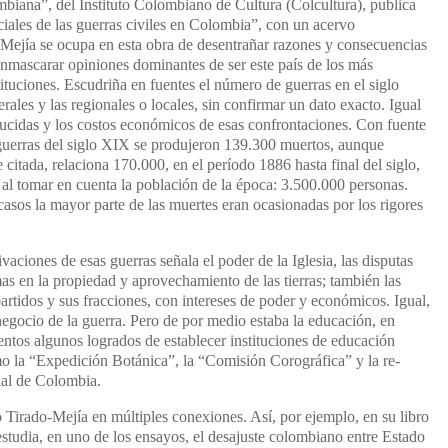
biana”, del Instituto Colombiano de Cultura (Colcultura), publica
ciales de las guerras civiles en Colombia”, con un acervo
Mejía se ocupa en esta obra de desentrañar razones y consecuencias
enmascarar opiniones dominantes de ser este país de los más
tituciones. Escudriña en fuentes el número de guerras en el siglo
rales y las regionales o locales, sin confirmar un dato exacto. Igual
ucidas y los costos económicos de esas confrontaciones. Con fuente
uerras del siglo XIX se produjeron 139.300 muertos, aunque
citada, relaciona 170.000, en el período 1886 hasta final del siglo,
 al tomar en cuenta la población de la época: 3.500.000 personas.
sos la mayor parte de las muertes eran ocasionadas por los rigores
vaciones de esas guerras señala el poder de la Iglesia, las disputas
as en la propiedad y aprovechamiento de las tierras; también las
artidos y sus fracciones, con intereses de poder y económicos. Igual,
 negocio de la guerra. Pero de por medio estaba la educación, en
entos algunos logrados de establecer instituciones de educación
o la “Expedición Botánica”, la “Comisión Corográfica” y la re-
nal de Colombia.
do Tirado-Mejía en múltiples conexiones. Así, por ejemplo, en su libro
 estudia, en uno de los ensayos, el desajuste colombiano entre Estado