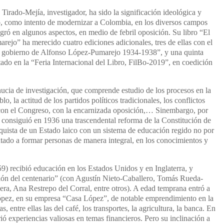
Tirado-Mejía, investigador, ha sido la significación ideológica y
, como intento de modernizar a Colombia, en los diversos campos
logró en algunos aspectos, en medio de febril oposición. Su libro “El
jo” ha merecido cuatro ediciones adicionales, tres de ellas con el
mer gobierno de Alfonso López-Pumarejo 1934-1938”, y una quinta
entado en la “Feria Internacional del Libro, FilBo-2019”, en coedición
nucia de investigación, que comprende estudio de los procesos en la
o, la actitud de los partidos políticos tradicionales, los conflictos
con el Congreso, con la encarnizada oposición,… Sinembargo, por
a consiguió en 1936 una trascendental reforma de la Constitución de
quista de un Estado laico con un sistema de educación regido no por
ntado a formar personas de manera integral, en los conocimientos y
 recibió educación en los Estados Unidos y en Inglaterra, y
ción del centenario” (con Agustín Nieto-Caballero, Tomás Rueda-
ra, Ana Restrepo del Corral, entre otros). A edad temprana entró a
ópez, en su empresa “Casa López”, de notable emprendimiento en la
, entre ellas las del café, los transportes, la agricultura, la banca. En
ó experiencias valiosas en temas financieros. Pero su inclinación a