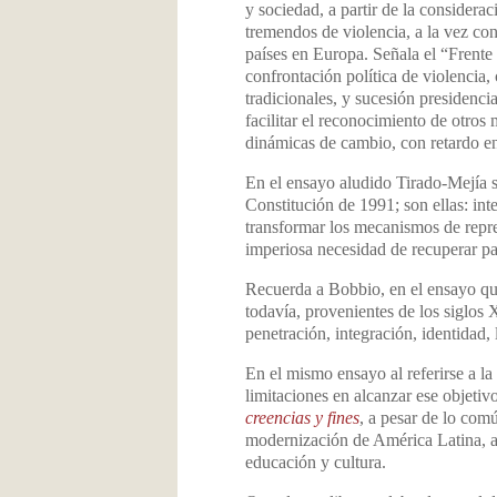
y sociedad, a partir de la consider
tremendos de violencia, a la vez co
países en Europa. Señala el “Frent
confrontación política de violencia, 
tradicionales, y sucesión presidenci
facilitar el reconocimiento de otros
dinámicas de cambio, con retardo en
En el ensayo aludido Tirado-Mejía señ
Constitución de 1991; son ellas: int
transformar los mecanismos de repres
imperiosa necesidad de recuperar par
Recuerda a Bobbio, en el ensayo que 
todavía, provenientes de los siglos 
penetración, integración, identidad, 
En el mismo ensayo al referirse a la
limitaciones en alcanzar ese objetiv
creencias y fines
, a pesar de lo com
modernización de América Latina, a
educación y cultura.