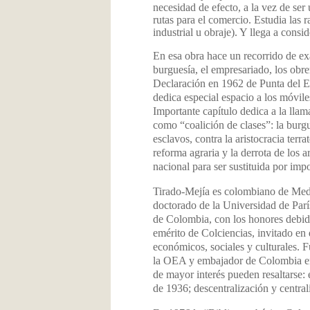
necesidad de efecto, a la vez de ser
rutas para el comercio. Estudia las 
industrial u obraje). Y llega a consi
En esa obra hace un recorrido de ex
burguesía, el empresariado, los obr
Declaración en 1962 de Punta del Es
dedica especial espacio a los móvile
Importante capítulo dedica a la llam
como “coalición de clases”: la burgu
esclavos, contra la aristocracia terr
reforma agraria y la derrota de los 
nacional para ser sustituida por imp
Tirado-Mejía es colombiano de Mede
doctorado de la Universidad de Parí
de Colombia, con los honores debido
emérito de Colciencias, invitado en
económicos, sociales y culturales. 
la OEA y embajador de Colombia en 
de mayor interés pueden resaltarse:
de 1936; descentralización y centra