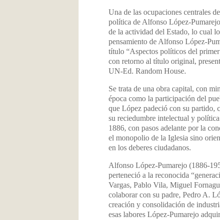
Una de las ocupaciones centrales de 
política de Alfonso López-Pumarejo
de la actividad del Estado, lo cual 
pensamiento de Alfonso López-Pumare
título “Aspectos políticos del pri
con retorno al título original, pres
UN-Ed. Random House.
Se trata de una obra capital, con mi
época como la participación del puebl
que López padeció con su partido, 
su reciedumbre intelectual y polític
1886, con pasos adelante por la con
el monopolio de la Iglesia sino orie
en los deberes ciudadanos.
Alfonso López-Pumarejo (1886-1959)
perteneció a la reconocida “genera
Vargas, Pablo Vila, Miguel Fornague
colaborar con su padre, Pedro A. L
creación y consolidación de industrias
esas labores López-Pumarejo adquiri