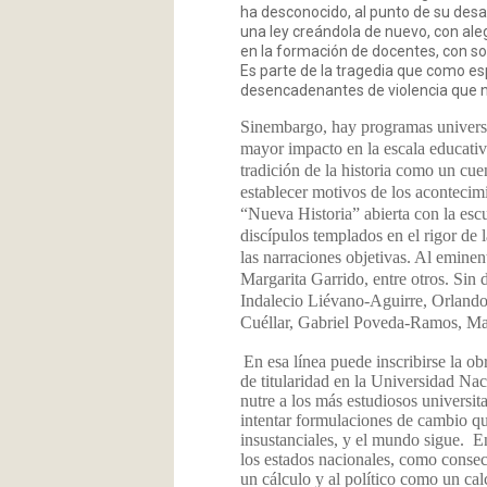
ha desconocido, al punto de su des
una ley creándola de nuevo, con alegr
en la formación de docentes, con so
Es parte de la tragedia que como e
desencadenantes de violencia que n
Sinembargo, hay programas universit
mayor impacto en la escala educativ
tradición de la historia como un cue
establecer motivos de los acontecimi
“Nueva Historia” abierta con la escu
discípulos templados en el rigor de 
las narraciones objetivas. Al emin
Margarita Garrido, entre otros. Sin
Indalecio Liévano-Aguirre, Orland
Cuéllar, Gabriel Poveda-Ramos, Mar
En esa línea puede inscribirse la o
de titularidad en la Universidad Na
nutre a los más estudiosos universit
intentar formulaciones de cambio qu
insustanciales, y el mundo sigue. En
los estados nacionales, como consec
un cálculo y al político como un cal