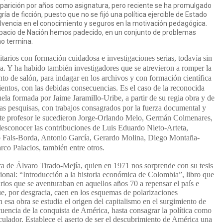
aparición por años como asignatura, pero reciente se ha promulgado
ía de ficción, puesto que no se fijó una política ejercible de Estado
lvencia en el conocimiento y seguros en la motivación pedagógica.
spacio de Nación hemos padecido, en un conjunto de problemas
o termina.
arios con formación cuidadosa e investigaciones serias, todavía sin
a. Y ha habido también investigadores que se atrevieron a romper la
nto de salón, para indagar en los archivos y con formación científica
entos, con las debidas consecuencias. Es el caso de la reconocida
ela formada por Jaime Jaramillo-Uribe, a partir de su regia obra y de
las pesquisas, con trabajos consagrados por la fuerza documental y
ente profesor le sucedieron Jorge-Orlando Melo, Germán Colmenares,
 desconocer las contribuciones de Luis Eduardo Nieto-Arteta,
o Fals-Borda, Antonio García, Gerardo Molina, Diego Montaña-
co Palacios, también entre otros.
bra de Álvaro Tirado-Mejía, quien en 1971 nos sorprende con su tesis
cional: “Introducción a la historia económica de Colombia”, libro que
arios que se aventuraban en aquellos años 70 a repensar el país e
e, por desgracia, caen en los esquemas de polarizaciones
 esa obra se estudia el origen del capitalismo en el surgimiento de
uencia de la conquista de América, hasta consagrar la política como
culador. Establece el aserto de ser el descubrimiento de América una