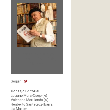
Fundada en 1966 por
Carlos-Enrique Ruiz,
Director
Seguir:
Consejo Editorial
Luciano Mora-Osejo (א)
Valentina Marulanda (א)
Heriberto Santacruz-Ibarra
Lia Master