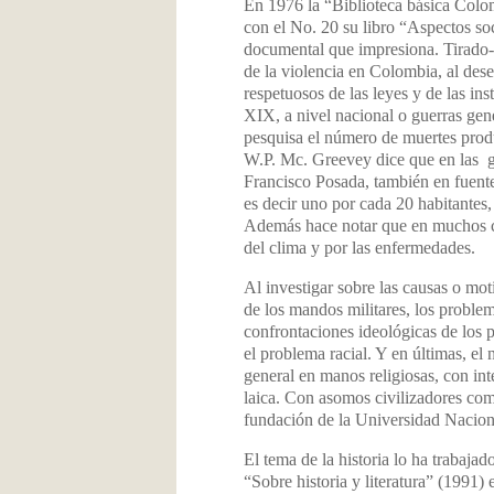
En 1976 la “Biblioteca básica Colom
con el No. 20 su libro “Aspectos so
documental que impresiona. Tirado-
de la violencia en Colombia, al des
respetuosos de las leyes y de las ins
XIX, a nivel nacional o guerras gene
pesquisa el número de muertes prod
W.P. Mc. Greevey dice que en las g
Francisco Posada, también en fuente 
es decir uno por cada 20 habitantes,
Además hace notar que en muchos ca
del clima y por las enfermedades.
Al investigar sobre las causas o moti
de los mandos militares, los problem
confrontaciones ideológicas de los p
el problema racial. Y en últimas, el
general en manos religiosas, con int
laica. Con asomos civilizadores com
fundación de la Universidad Nacio
El tema de la historia lo ha trabaja
“Sobre historia y literatura” (1991)