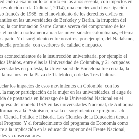
dedicado a examinar lo ocurrido en los años sesenta, con impactos en
 revolución en la Cultura”, 2014), una concienzuda investigación
yo francés de 1968, en el movimiento de los derechos civiles en
ntiles en las universidades de Berkeley y Berlín, la irrupción del
rno, la confrontación Sartre-Camus acerca del compromiso de los
ra el modelo norteamericano a las universidades colombianas; el tema
o aparte. Y el surgimiento entre nosotros, por ejemplo, del Nadaísmo,
 huella profunda, con escritores de calidad e impacto.
os acontecimientos de la insurrección universitaria, por ejemplo el
dos Unidos, entre ellas la Universidad de Columbia, y 21 ocupadas
ersidades en protesta, la Universidad de Barcelona fue cerrada, la
a matanza en la Plaza de Tlatelolco, o de las Tres Culturas.
reciar los impactos de esos movimientos en Colombia, con los
o, la mayor participación de la mujer en las universidades, el auge de
ida de prestancia en liderazgo de la Universidad Nacional en el
 ingreso del modelo USA en las universidades Nacional, de Antioquia
 formados allá. Asimismo, resalta el surgimiento de programas de
, Ciencia Política e Historia. Las Ciencias de la Educación tienen
 el Progreso. Y el fortalecimiento del programa de Economía como
ere a la implicación en la educación superior del Frente Nacional,
ales y conservadores.