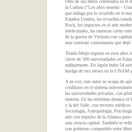
Otro de sus libros celebrados es el 
la Cultura (“Los años sesenta – Una
que indaga por lo ocurrido en el ma
Estados Unidos, las revueltas estudia
Rock, los impactos en el arte mode
intelectuales, las maneras como ent
de la guerra de Vietnam con capítul
una corriente contestataria que dejó
Tirado-Mejía registra en esos años l
cierre de 500 universidades en Esta
militarmente. En Japón hubo 54 univ
huelga de tres meses en la UNAM y l
A su vez, este autor se ocupa de ap
conflictos en el sistema universitari
las universidades privadas, con pérd
sistema. En las reformas destaca el
y la del Valle, con rectores médicos
Sociología, Antropología, Psicología
aire con impulso de la Alianza para
una ciencia capital. También se refi
con gobierno compartido entre liber