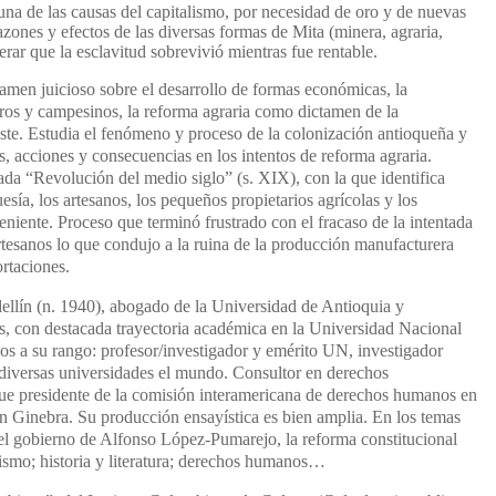
 una de las causas del capitalismo, por necesidad de oro y de nuevas
razones y efectos de las diversas formas de Mita (minera, agraria,
derar que la esclavitud sobrevivió mientras fue rentable.
amen juicioso sobre el desarrollo de formas económicas, la
eros y campesinos, la reforma agraria como dictamen de la
te. Estudia el fenómeno y proceso de la colonización antioqueña y
s, acciones y consecuencias en los intentos de reforma agraria.
ada “Revolución del medio siglo” (s. XIX), con la que identifica
esía, los artesanos, los pequeños propietarios agrícolas y los
ateniente. Proceso que terminó frustrado con el fracaso de la intentada
artesanos lo que condujo a la ruina de la producción manufacturera
ortaciones.
llín (n. 1940), abogado de la Universidad de Antioquia y
s, con destacada trayectoria académica en la Universidad Nacional
s a su rango: profesor/investigador y emérito UN, investigador
 diversas universidades el mundo. Consultor en derechos
Fue presidente de la comisión interamericana de derechos humanos en
Ginebra. Su producción ensayística es bien amplia. En los temas
 el gobierno de Alfonso López-Pumarejo, la reforma constitucional
lismo; historia y literatura; derechos humanos…