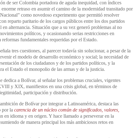
ación de ser Colombia portadora de aguda inequidad, con índices
n enorme retraso en asumir el camino de la modernidad transitado por
e Nacional” como novedoso experimento que permitió resolver
con reparto paritario de los cargos públicos entre los dos partidos
al en alternancia. Situación que a su vez generó problemas al no
 movimientos políticos, y ocasionando serias restricciones en
 reformas fundamentales requeridas por el Estado.
ala tres cuestiones, al parecer todavía sin solucionar, a pesar de la
ervenir el modelo de desarrollo económico y social; la necesidad de
entación de los ciudadanos y de los partidos políticos, y la
a el Estado el monopolio de las armas y de la justicia.
dedica a Bolívar, al señalar los problemas cruciales, vigentes
XVIII y XIX, manifiestos en una crisis global, en términos de
legitimidad, participación y distribución.
 ambición de Bolívar por integrar a Latinoamérica, destaca las
o por la
carencia de un núcleo común de significados, valores,
ún en idioma y en origen. Y hace llamado a perseverar en la
sumiendo de manera principal los más ambiciosos retos en