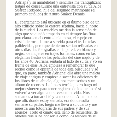
Adriana y su amabilidad y sencillez me tranquilizan;
tratará de conseguirme una entrevista con su tía Alba
Suárez Robledo, hija del segundo matrimonio (el
primero católico) de Arturo Suárez Dennis.
El apartamento está ubicado en el último piso de un
alto edificio sobre la carrera séptima, hacia el norte
de la ciudad. Los muebles me dan la sensación de
algo que se quedó atrapado en el tiempo: las finas
porcelanas en el centro de la mesa, el espejo en
cristal de roca, la mesa servida para el té, las telas
palidecidas, pero que debieron ser tan refinadas en
otros días, las fotografías en la pared, en blanco y
negro, de mujeres en trajes formales, como en las
elegantes fiestas de las películas del cine mudo y de
los años 40. Adriana sentada al lado de su tía y yo en
frente de ellas. Alba empieza a rememorar lo que
recibo como la epifanía de toda esta búsqueda y sé
que, en parte, también Adriana; ella abre una maleta
de viaje antigua y empieza a sacar las ediciones de
los libros de su abuelo, algunos manuscritos y un
álbum de recortes. La luz es terrible, pero hago mi
mejor esfuerzo para tener registros de lo que no sé si
volveré a ver alguna otra vez en mi vida. Nos
sentamos a tomar el té y la merienda. Alba me dice
que allí, donde estoy sentada, era donde solía
sentarse su padre; luego me lleva a su cuarto y me
muestra una fotografía de sus padres y de sus
abuelos. Todo el cuarto está lleno de recuerdos, de
objetos que Alba conserva como los tesoros de su