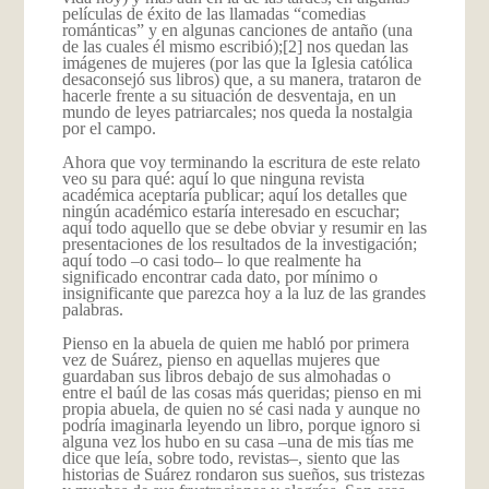
películas de éxito de las llamadas “comedias
románticas” y en algunas canciones de antaño (una
de las cuales él mismo escribió);
[2] nos quedan las
imágenes de mujeres (por las que la Iglesia católica
desaconsejó sus libros) que, a su manera, trataron de
hacerle frente a su situación de desventaja, en un
mundo de leyes patriarcales; nos queda la nostalgia
por el campo.
Ahora que voy terminando la escritura de este relato
veo su para qué: aquí lo que ninguna revista
académica aceptaría publicar; aquí los detalles que
ningún académico estaría interesado en escuchar;
aquí todo aquello que se debe obviar y resumir en las
presentaciones de los resultados de la investigación;
aquí todo –o casi todo– lo que realmente ha
significado encontrar cada dato, por mínimo o
insignificante que parezca hoy a la luz de las grandes
palabras.
Pienso en la abuela de quien me habló por primera
vez de Suárez, pienso en aquellas mujeres que
guardaban sus libros debajo de sus almohadas o
entre el baúl de las cosas más queridas; pienso en mi
propia abuela, de quien no sé casi nada y aunque no
podría imaginarla leyendo un libro, porque ignoro si
alguna vez los hubo en su casa –una de mis tías me
dice que leía, sobre todo, revistas–, siento que las
historias de Suárez rondaron sus sueños, sus tristezas