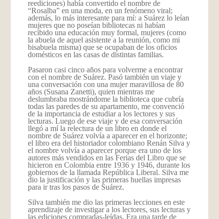
reediciones) había convertido el nombre de
“Rosalba” en una moda, en un fenómeno viral;
además, lo más interesante para mí: a Suárez lo leían
mujeres que no poseían bibliotecas ni habían
recibido una educación muy formal, mujeres (como
la abuela de aquel asistente a la reunión, como mi
bisabuela misma) que se ocupaban de los oficios
domésticos en las casas de distintas familias.
Pasaron casi cinco años para volverme a encontrar
con el nombre de Suárez. Pasó también un viaje y
una conversación con una mujer maravillosa de 80
años (Susana Zanetti), quien mientras me
deslumbraba mostrándome la biblioteca que cubría
todas las paredes de su apartamento, me convenció
de la importancia de estudiar a los lectores y sus
lecturas. Luego de ese viaje y de esa conversación
llegó a mí la relectura de un libro en donde el
nombre de Suárez volvía a aparecer en el horizonte;
el libro era del historiador colombiano Renán Silva y
el nombre volvía a aparecer porque era uno de los
autores más vendidos en las Ferias del Libro que se
hicieron en Colombia entre 1936 y 1946, durante los
gobiernos de la llamada República Liberal. Silva me
dio la justificación y las primeras huellas impresas
para ir tras los pasos de Suárez.
Silva también me dio las primeras lecciones en este
aprendizaje de investigar a los lectores, sus lecturas y
las ediciones compradas-leídas. Era una tarde de