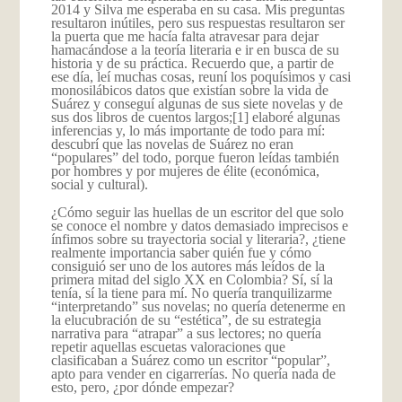
2014 y Silva me esperaba en su casa. Mis preguntas
resultaron inútiles, pero sus respuestas resultaron ser
la puerta que me hacía falta atravesar para dejar
hamacándose a la teoría literaria e ir en busca de su
historia y de su práctica. Recuerdo que, a partir de
ese día, leí muchas cosas, reuní los poquísimos y casi
monosilábicos datos que existían sobre la vida de
Suárez y conseguí algunas de sus siete novelas y de
sus dos libros de cuentos largos;
[1] elaboré algunas
inferencias y, lo más importante de todo para mí:
descubrí que las novelas de Suárez no eran
“populares” del todo, porque fueron leídas también
por hombres y por mujeres de élite (económica,
social y cultural).
¿Cómo seguir las huellas de un escritor del que solo
se conoce el nombre y datos demasiado imprecisos e
ínfimos sobre su trayectoria social y literaria?, ¿tiene
realmente importancia saber quién fue y cómo
consiguió ser uno de los autores más leídos de la
primera mitad del siglo XX en Colombia? Sí, sí la
tenía, sí la tiene para mí. No quería tranquilizarme
“interpretando” sus novelas; no quería detenerme en
la elucubración de su “estética”, de su estrategia
narrativa para “atrapar” a sus lectores; no quería
repetir aquellas escuetas valoraciones que
clasificaban a Suárez como un escritor “popular”,
apto para vender en cigarrerías. No quería nada de
esto, pero, ¿por dónde empezar?