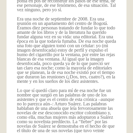
ponía en pos de reconstruir los pasos de ese tema, de
ese personaje, de ese fenómeno, de esa situación. Tal
vez ninguno, pero yo sí.
Era una noche de septiembre de 2008. Era una
reunión en un apartamento del centro de Bogotá.
Éramos diez personas tratando de fundar lo que todo
amante de los libros y de la literatura ha querido
fundar alguna vez en su vida: una editorial. Era una
época en la que todavía fumaba. De esa noche queda
una foto que alguien tomó con un celular: yo (mi
imagen desenfocada) estoy de perfil y expulso el
humo del cigarrillo por la ventana, por entre las rejas
blancas de esa ventana. Al igual que la imagen
desenfocada, poco queda ya de lo que pareció ser
tan claro esa noche; como la mayoría de editoriales
que se planean, la de esa noche existió por el tiempo
que duraron las reuniones (¿Dos, tres, cuatro?), en la
mente y en los sueños de los diez asistentes.
Lo que sí quedó claro para mí de esa noche fue un
nombre que surgió en las palabras de uno de los
asistentes y que es el centro de esta crónica –aunque
no lo parezca aún–: Arturo Suárez. Las palabras
hablaban de una abuela que leía fervorosamente las
novelas de ese desconocido escritor colombiano y,
como ella, muchas mujeres más adoptaron a Suárez
como su novelista predilecto. La “fiebre” por las
novelas de Suárez se demostraba en el hecho de que
el título de una de sus novelas (que tuvo veinte