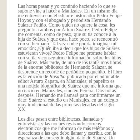
Las horas pasan y yo continúo haciendo lo que se
supone vine a hacer a Manizales. En un mismo día
me entrevisto con el editor e historiador Pedro Felipe
Hoyos y con el abogado y periodista Hernando
Salazar Patiño. Como quien no quiere la cosa, les
pregunto a ambos por Arturo Suárez. Pedro Felipe
me comenta, como de paso, que su tía conoce a la
hija de Suárez y que esta, hace poco, se reencontró
con su hermano. Tal vez nadie podría imaginar mi
emoción; ¿Quién iba a decir que los hijos de Suárez
estuvieran vivos? Pedro Felipe me promete hablar
con su tía y conseguirme información sobre los hijos
de Suárez. Más tarde, de uno de los tantísimos libros
de la enorme biblioteca de Hernando Salazar, se
desprende un recorte de periódico pequeñito. El libro
es la edición de
Rosalba
publicada por el admirable
editor Arturo Zapata, en Manizales; el papelito es
una noticia biográfica de Suárez que me informa que
no nació en Manizales, sino en Pereira. Dos horas
después, Hernando me llamará para confirmarme un
dato: Suárez sí estudio en Manizales, en un colegio
muy tradicional de las primeras décadas del siglo
XX.
Los días pasan entre bibliotecas, llamadas y
entrevistas, y las noches revisando correos
electrónicos que me informan de más teléfonos y
direcciones a las que debo llamar y escribir, con la
esperanza de conseguir algún dato de Suárez. Un