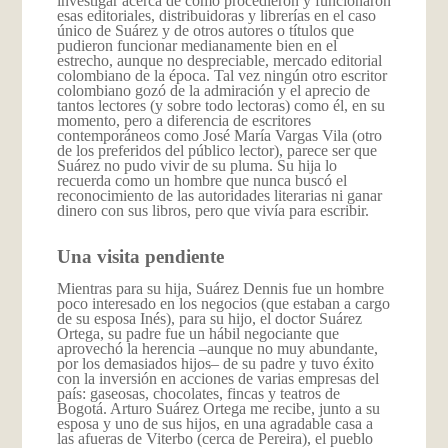
investigar acerca de cómo procedieron y funcionaron
esas editoriales, distribuidoras y librerías en el caso
único de Suárez y de otros autores o títulos que
pudieron funcionar medianamente bien en el
estrecho, aunque no despreciable, mercado editorial
colombiano de la época. Tal vez ningún otro escritor
colombiano gozó de la admiración y el aprecio de
tantos lectores (y sobre todo lectoras) como él, en su
momento, pero a diferencia de escritores
contemporáneos como José María Vargas Vila (otro
de los preferidos del público lector), parece ser que
Suárez no pudo vivir de su pluma. Su hija lo
recuerda como un hombre que nunca buscó el
reconocimiento de las autoridades literarias ni ganar
dinero con sus libros, pero que vivía para escribir.
Una visita pendiente
Mientras para su hija, Suárez Dennis fue un hombre
poco interesado en los negocios (que estaban a cargo
de su esposa Inés), para su hijo, el doctor Suárez
Ortega, su padre fue un hábil negociante que
aprovechó la herencia –aunque no muy abundante,
por los demasiados hijos– de su padre y tuvo éxito
con la inversión en acciones de varias empresas del
país: gaseosas, chocolates, fincas y teatros de
Bogotá. Arturo Suárez Ortega me recibe, junto a su
esposa y uno de sus hijos, en una agradable casa a
las afueras de Viterbo (cerca de Pereira), el pueblo