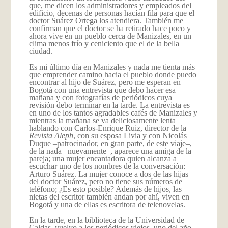
que, me dicen los administradores y empleados del
edificio, decenas de personas hacían fila para que el
doctor Suárez Ortega los atendiera. También me
confirman que el doctor se ha retirado hace poco y
ahora vive en un pueblo cerca de Manizales, en un
clima menos frío y ceniciento que el de la bella
ciudad.
Es mi último día en Manizales y nada me tienta más
que emprender camino hacia el pueblo donde puedo
encontrar al hijo de Suárez, pero me esperan en
Bogotá con una entrevista que debo hacer esa
mañana y con fotografías de periódicos cuya
revisión debo terminar en la tarde. La entrevista es
en uno de los tantos agradables cafés de Manizales y
mientras la mañana se va deliciosamente lenta
hablando con Carlos-Enrique Ruiz, director de la
Revista Aleph
, con su esposa Livia y con Nicolás
Duque –patrocinador, en gran parte, de este viaje–,
de la nada –nuevamente–, aparece una amiga de la
pareja; una mujer encantadora quien alcanza a
escuchar uno de los nombres de la conversación:
Arturo Suárez. La mujer conoce a dos de las hijas
del doctor Suárez, pero no tiene sus números de
teléfono; ¿Es esto posible? Además de hijos, las
nietas del escritor también andan por ahí, viven en
Bogotá y una de ellas es escritora de telenovelas.
En la tarde, en la biblioteca de la Universidad de
Caldas, vuelvo a los periódicos viejos, uno del año