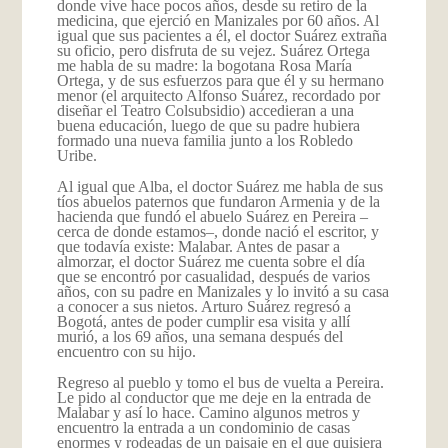
donde vive hace pocos años, desde su retiro de la
medicina, que ejerció en Manizales por 60 años. Al
igual que sus pacientes a él, el doctor Suárez extraña
su oficio, pero disfruta de su vejez. Suárez Ortega
me habla de su madre: la bogotana Rosa María
Ortega, y de sus esfuerzos para que él y su hermano
menor (el arquitecto Alfonso Suárez, recordado por
diseñar el Teatro Colsubsidio) accedieran a una
buena educación, luego de que su padre hubiera
formado una nueva familia junto a los Robledo
Uribe.
Al igual que Alba, el doctor Suárez me habla de sus
tíos abuelos paternos que fundaron Armenia y de la
hacienda que fundó el abuelo Suárez en Pereira –
cerca de donde estamos–, donde nació el escritor, y
que todavía existe: Malabar. Antes de pasar a
almorzar, el doctor Suárez me cuenta sobre el día
que se encontró por casualidad, después de varios
años, con su padre en Manizales y lo invitó a su casa
a conocer a sus nietos. Arturo Suárez regresó a
Bogotá, antes de poder cumplir esa visita y allí
murió, a los 69 años, una semana después del
encuentro con su hijo.
Regreso al pueblo y tomo el bus de vuelta a Pereira.
Le pido al conductor que me deje en la entrada de
Malabar y así lo hace. Camino algunos metros y
encuentro la entrada a un condominio de casas
enormes y rodeadas de un paisaje en el que quisiera