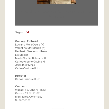
Fundada en 1966 por Carlos-Enrique Ruiz,
Director
Seguir:
Consejo Editorial
Luciano Mora-Osejo (א)
Valentina Marulanda (א)
Heriberto Santacruz-Ibarra
Lia Master
Marta-Cecilia Betancur G.
Carlos-Alberto Ospina H.
Jairo Ruiz-Mejía
Carlos-Enrique Ruiz.
Director
Carlos-Enrique Ruiz
Contacto
Wasap: +57 312 7313583
Carrera 17 No 71-87
Manizales, Colombia,
Sudamérica.