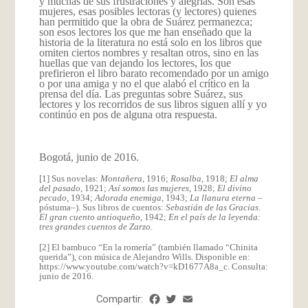
y muchas de sus frustraciones y alegrías. Son esas
mujeres, esas posibles lectoras (y lectores) quienes
han permitido que la obra de Suárez permanezca;
son esos lectores los que me han enseñado que la
historia de la literatura no está solo en los libros que
omiten ciertos nombres y resaltan otros, sino en las
huellas que van dejando los lectores, los que
prefirieron el libro barato recomendado por un amigo
o por una amiga y no el que alabó el crítico en la
prensa del día. Las preguntas sobre Suárez, sus
lectores y los recorridos de sus libros siguen allí y yo
continúo en pos de alguna otra respuesta.
Bogotá, junio de 2016.
[1] Sus novelas:
Montañera
, 1916;
Rosalba
, 1918;
El alma
del pasado
, 1921;
Así somos las mujeres
, 1928;
El divino
pecado
, 1934;
Adorada enemiga
, 1943;
La llanura eterna
–
póstuma–). Sus libros de cuentos:
Sebastián de las Gracias.
El gran cuento antioqueño
, 1942;
En el país de la leyenda:
tres grandes cuentos de Zarzo
.
[2] El bambuco “En la romería” (también llamado “Chinita
querida”), con música de Alejandro Wills. Disponible en:
https://www.youtube.com/watch?v=kD1677A8a_c
. Consulta:
junio de 2016.
Compartir:
Facebook
Twitter
Email
Share