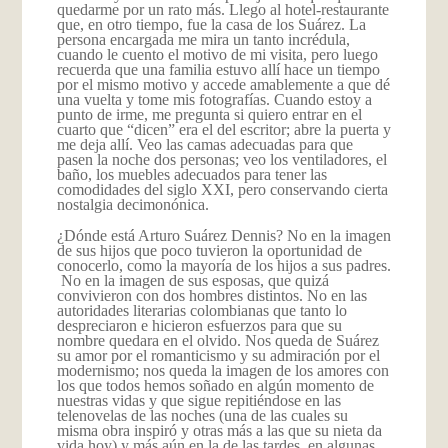
quedarme por un rato más. Llego al hotel-restaurante
que, en otro tiempo, fue la casa de los Suárez. La
persona encargada me mira un tanto incrédula,
cuando le cuento el motivo de mi visita, pero luego
recuerda que una familia estuvo allí hace un tiempo
por el mismo motivo y accede amablemente a que dé
una vuelta y tome mis fotografías. Cuando estoy a
punto de irme, me pregunta si quiero entrar en el
cuarto que “dicen” era el del escritor; abre la puerta y
me deja allí. Veo las camas adecuadas para que
pasen la noche dos personas; veo los ventiladores, el
baño, los muebles adecuados para tener las
comodidades del siglo XXI, pero conservando cierta
nostalgia decimonónica.
¿Dónde está Arturo Suárez Dennis? No en la imagen
de sus hijos que poco tuvieron la oportunidad de
conocerlo, como la mayoría de los hijos a sus padres.
No en la imagen de sus esposas, que quizá
convivieron con dos hombres distintos. No en las
autoridades literarias colombianas que tanto lo
despreciaron e hicieron esfuerzos para que su
nombre quedara en el olvido. Nos queda de Suárez
su amor por el romanticismo y su admiración por el
modernismo; nos queda la imagen de los amores con
los que todos hemos soñado en algún momento de
nuestras vidas y que sigue repitiéndose en las
telenovelas de las noches (una de las cuales su
misma obra inspiró y otras más a las que su nieta da
vida hoy) y más aún en la de las tardes, en algunas