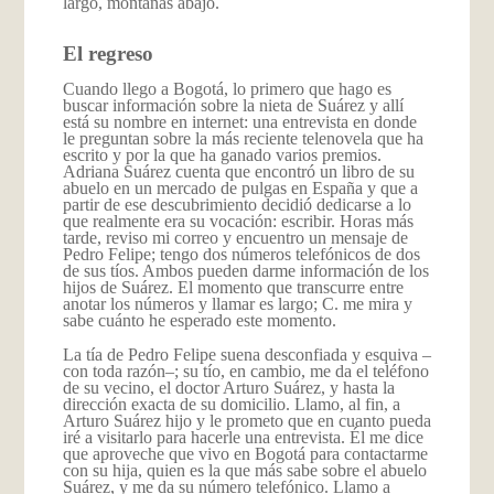
largo, montañas abajo.
El regreso
Cuando llego a Bogotá, lo primero que hago es
buscar información sobre la nieta de Suárez y allí
está su nombre en internet: una entrevista en donde
le preguntan sobre la más reciente telenovela que ha
escrito y por la que ha ganado varios premios.
Adriana Suárez cuenta que encontró un libro de su
abuelo en un mercado de pulgas en España y que a
partir de ese descubrimiento decidió dedicarse a lo
que realmente era su vocación: escribir. Horas más
tarde, reviso mi correo y encuentro un mensaje de
Pedro Felipe; tengo dos números telefónicos de dos
de sus tíos. Ambos pueden darme información de los
hijos de Suárez. El momento que transcurre entre
anotar los números y llamar es largo; C. me mira y
sabe cuánto he esperado este momento.
La tía de Pedro Felipe suena desconfiada y esquiva –
con toda razón–; su tío, en cambio, me da el teléfono
de su vecino, el doctor Arturo Suárez, y hasta la
dirección exacta de su domicilio. Llamo, al fin, a
Arturo Suárez hijo y le prometo que en cuanto pueda
iré a visitarlo para hacerle una entrevista. Él me dice
que aproveche que vivo en Bogotá para contactarme
con su hija, quien es la que más sabe sobre el abuelo
Suárez, y me da su número telefónico. Llamo a