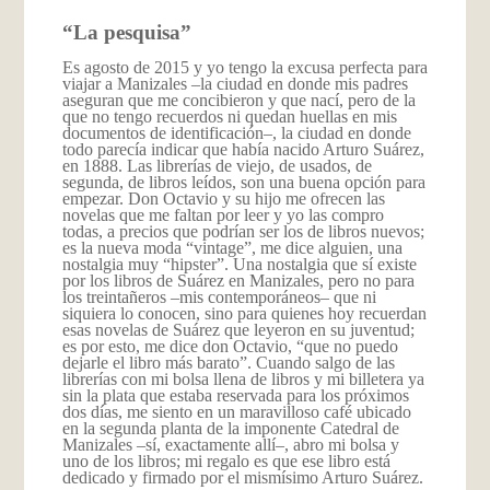
“La pesquisa”
Es agosto de 2015 y yo tengo la excusa perfecta para
viajar a Manizales –la ciudad en donde mis padres
aseguran que me concibieron y que nací, pero de la
que no tengo recuerdos ni quedan huellas en mis
documentos de identificación–, la ciudad en donde
todo parecía indicar que había nacido Arturo Suárez,
en 1888. Las librerías de viejo, de usados, de
segunda, de libros leídos, son una buena opción para
empezar. Don Octavio y su hijo me ofrecen las
novelas que me faltan por leer y yo las compro
todas, a precios que podrían ser los de libros nuevos;
es la nueva moda “vintage”, me dice alguien, una
nostalgia muy “hipster”. Una nostalgia que sí existe
por los libros de Suárez en Manizales, pero no para
los treintañeros –mis contemporáneos– que ni
siquiera lo conocen, sino para quienes hoy recuerdan
esas novelas de Suárez que leyeron en su juventud;
es por esto, me dice don Octavio, “que no puedo
dejarle el libro más barato”. Cuando salgo de las
librerías con mi bolsa llena de libros y mi billetera ya
sin la plata que estaba reservada para los próximos
dos días, me siento en un maravilloso café ubicado
en la segunda planta de la imponente Catedral de
Manizales –sí, exactamente allí–, abro mi bolsa y
uno de los libros; mi regalo es que ese libro está
dedicado y firmado por el mismísimo Arturo Suárez.