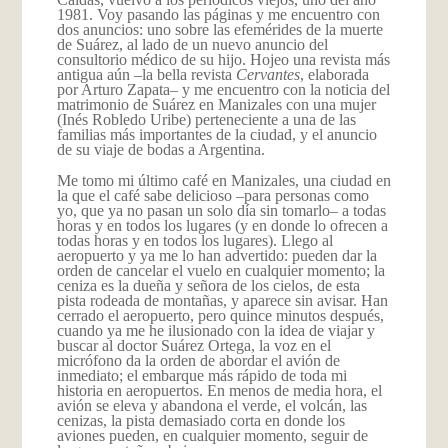
1981. Voy pasando las páginas y me encuentro con
dos anuncios: uno sobre las efemérides de la muerte
de Suárez, al lado de un nuevo anuncio del
consultorio médico de su hijo. Hojeo una revista más
antigua aún –la bella revista
Cervantes
, elaborada
por Arturo Zapata– y me encuentro con la noticia del
matrimonio de Suárez en Manizales con una mujer
(Inés Robledo Uribe) perteneciente a una de las
familias más importantes de la ciudad, y el anuncio
de su viaje de bodas a Argentina.
Me tomo mi último café en Manizales, una ciudad en
la que el café sabe delicioso –para personas como
yo, que ya no pasan un solo día sin tomarlo– a todas
horas y en todos los lugares (y en donde lo ofrecen a
todas horas y en todos los lugares). Llego al
aeropuerto y ya me lo han advertido: pueden dar la
orden de cancelar el vuelo en cualquier momento; la
ceniza es la dueña y señora de los cielos, de esta
pista rodeada de montañas, y aparece sin avisar. Han
cerrado el aeropuerto, pero quince minutos después,
cuando ya me he ilusionado con la idea de viajar y
buscar al doctor Suárez Ortega, la voz en el
micrófono da la orden de abordar el avión de
inmediato; el embarque más rápido de toda mi
historia en aeropuertos. En menos de media hora, el
avión se eleva y abandona el verde, el volcán, las
cenizas, la pista demasiado corta en donde los
aviones pueden, en cualquier momento, seguir de