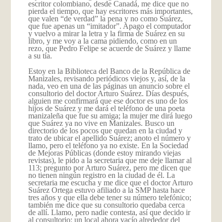
escritor colombiano, desde Canadá, me dice que no
pierda el tiempo, que hay escritores más importantes,
que valen “de verdad” la pena y no como Suárez,
que fue apenas un “imitador”. Apago el computador
y vuelvo a mirar la letra y la firma de Suárez en su
libro, y me voy a la cama pidiendo, como en un
rezo, que Pedro Felipe se acuerde de Suárez y llame
a su tía.
Estoy en la Biblioteca del Banco de la República de
Manizales, revisando periódicos viejos y, así, de la
nada, veo en una de las páginas un anuncio sobre el
consultorio del doctor Arturo Suárez. Días después,
alguien me confirmará que ese doctor es uno de los
hijos de Suárez y me dará el teléfono de una poeta
manizaleña que fue su amiga; la mujer me dirá luego
que Suárez ya no vive en Manizales. Busco un
directorio de los pocos que quedan en la ciudad y
trato de ubicar el apellido Suárez; anoto el número y
llamo, pero el teléfono ya no existe. En la Sociedad
de Mejoras Públicas (donde estoy mirando viejas
revistas), le pido a la secretaria que me deje llamar al
113; pregunto por Arturo Suárez, pero me dicen que
no tienen ningún registro en la ciudad de él. La
secretaria me escucha y me dice que el doctor Arturo
Suárez Ortega estuvo afiliado a la SMP hasta hace
tres años y que ella debe tener su número telefónico;
también me dice que su consultorio quedaba cerca
de allí. Llamo, pero nadie contesta, así que decido ir
al consultorio: un local ahora vacío alrededor del