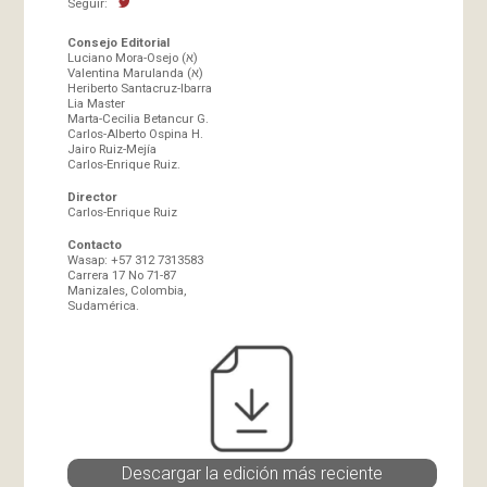
Seguir:
Consejo Editorial
Luciano Mora-Osejo (א)
Valentina Marulanda (א)
Heriberto Santacruz-Ibarra
Lia Master
Marta-Cecilia Betancur G.
Carlos-Alberto Ospina H.
Jairo Ruiz-Mejía
Carlos-Enrique Ruiz.
Director
Carlos-Enrique Ruiz
Contacto
Wasap: +57 312 7313583
Carrera 17 No 71-87
Manizales, Colombia,
Sudamérica.
Descargar la edición más reciente