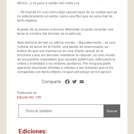
afirmó -, y se puso a cantar con mala voz:
-…Se inunda mi voz/como algo casual/lejos de su cuerpo que ya
no está/presiento un adiós, como una flor/que se seca mal de
tanto esperar…
A pesar de su buena memoria, Mendieta no pudo recordar esa
tarde el nombre del director de la película.
Ayer terminé de leer su última novela – Aquietamiento -, es una
historia de amor en el frente: una pareja de enamorados se
entera de que son hermanos en una charla casual en la
trinchera y aún así deciden mantener la relación; es una novela
de encuentros imposibles que causará polémicas, estimulará la
crítica y molestará a los lectores puritanos. Por ninguna parte
aparecen alusiones directas o veladas a las historias que le he
compartido con tanto interés, ningún personaje se me parece.
Compartir:
Facebook
Twitter
Email
Share
Publicado en
Edición No. 139
Buscar
Ediciones: