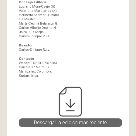
Consejo Editorial
Luciano Mora-Osejo (א)
Valentina Marulanda (א)
Heriberto Santacruz-Ibarra
Lia Master
Marta-Cecilia Betancur G.
Carlos-Alberto Ospina H.
Jairo Ruiz-Mejía
Carlos-Enrique Ruiz.
Director
Carlos-Enrique Ruiz
Contacto
Wasap: +57 312 7313583
Carrera 17 No 71-87
Manizales, Colombia,
Sudamérica.
Descargar la edición más reciente