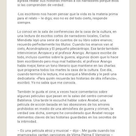
agrada relatar sus historias íntimas a los narradores porque ellos
si las comprenden de verdad:
-Los escritores nos hacen pensar que la vida es la materia prima
para el relato – le digo; eso no es del todo cierto, responde
siempre.
Lo conocí en la sala de conferencias de la casa de la cultura, en
una lectura de escritos cortos de narradores locales; Carlos
Mendieta leyó una serie de cuentos de su libro sobre enanos;
recuerdo perfectamente los títulos: Cuando los enanos van al
cielo, Acondroplasia y El pequeño pitecántropo. Esa tarde también
intervinieron Arroyave y el profesor Arango. Arroyave escribe de
todo, incluso cuentos sobre la guerra; algunos dicen que lo hace
bien escribiendo pero muy mal hablando; el profesor Arango
habla mejor, tiene un tono literario que mantiene en las charlas
que programa todos los martes la casa de la cultura. Ese día,
cuando terminó la lectura, me acerqué a Mendieta y le pedí una
dedicatoria: «Para quién recuerda las historias de otra infancia»,
escribió. Yo no sabía que me conocía.
También le gusta el cine, a veces hace comentarios sobre
algunas películas que pasan en la salas del centro comercial
Babilonia. Una tarde le escuché hablar sobre Anabel, una
película de acción basada en las obsesiones de los amores
prohibidos en medio de una atmósfera de guerra y crimen; la
verdad sea dicha, siempre he considerado que Anabel recoge
elementos claves de las historias guardadas en los secretos de
la intimidad.
– Es una película atroz y musical – dijo -. Me gusta cuando los
enamorados cantan canciones de Vilma Palma E Vampiros –