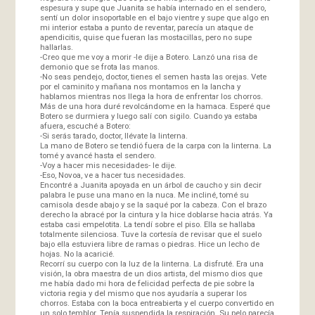
espesura y supe que Juanita se había internado en el sendero,
sentí un dolor insoportable en el bajo vientre y supe que algo en
mi interior estaba a punto de reventar, parecía un ataque de
apendicitis, quise que fueran las mostacillas, pero no supe
hallarlas.
-Creo que me voy a morir -le dije a Botero. Lanzó una risa de
demonio que se frota las manos.
-No seas pendejo, doctor, tienes el semen hasta las orejas. Vete
por el caminito y mañana nos montamos en la lancha y
hablamos mientras nos llega la hora de enfrentar los chorros.
Más de una hora duré revolcándome en la hamaca. Esperé que
Botero se durmiera y luego salí con sigilo. Cuando ya estaba
afuera, escuché a Botero:
-Si serás tarado, doctor, llévate la linterna.
La mano de Botero se tendió fuera de la carpa con la linterna. La
tomé y avancé hasta el sendero.
-Voy a hacer mis necesidades- le dije.
-Eso, Novoa, ve a hacer tus necesidades.
Encontré a Juanita apoyada en un árbol de caucho y sin decir
palabra le puse una mano en la nuca. Me incliné, tomé su
camisola desde abajo y se la saqué por la cabeza. Con el brazo
derecho la abracé por la cintura y la hice doblarse hacia atrás. Ya
estaba casi empelotita. La tendí sobre el piso. Ella se hallaba
totalmente silenciosa. Tuve la cortesía de revisar que el suelo
bajo ella estuviera libre de ramas o piedras. Hice un lecho de
hojas. No la acaricié.
Recorrí su cuerpo con la luz de la linterna. La disfruté. Era una
visión, la obra maestra de un dios artista, del mismo dios que
me había dado mi hora de felicidad perfecta de pie sobre la
victoria regia y del mismo que nos ayudaría a superar los
chorros. Estaba con la boca entreabierta y el cuerpo convertido en
un solo temblor. Tenía suspendida la respiración. Su pelo parecía