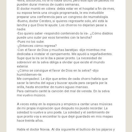
-Mira, doctorcito, no te lo había dicho, pero este tipo de paseos no
pueden durar menos de cuatro semanas.
El doctor montó en cólera: debía estar en el hospital a fin de mes,
su esposa tenía una cirugía programada, le era ineludible
preparar una conferencia para un congreso de reumatología.
-Bueno, doctor Cerebro, si quieres regresarte solo, ahí está la
lancha y que Dios te ayude. Los chorros no dejarían pasar a
nadie.
-Eso quiero saber -respondió conteniendo la ira-. ¿Cómo diablos
puede uno subir por esos torrentes con la lancha?
-Pues no los sube.
-¿Entonces cómo regresa?
-Con el favor de Dios y muchas baratijas -dije mientras me
dedicaba a instalar el campamento. Me ayudó a regañadientes.
Supe que la ira se le iba a pasar pronto. La necesidad de
sobrevivir en la selva obliga a olvidar que existe el mundo
exterior.
-¿Cómo se consigue el favor de Dios en la selva? -dijo
humildemen¬te.
Me compadecí. Le dije que antes de cada chorro habría que
sacar la lancha del agua y buscar ayuda para cargarla por la
orilla, hasta encontrar de nuevo aguas mansas.
Para calmarlo canté la canción del mal de vereda. En la selva
me vuelvo músico.
A veces estoy en la espesura y empiezo a cantar unas músicas
de mi propia inspiración que después no puedo recordar. La
soledad lo vuelve a uno poeta. La soledad y el sentimiento de
que pronto voy a encontrar lo que dejé guardado en mis mapas
hace treinta años.
Habla el doctor Novoa. Al día siguiente el bullicio de los pájaros y