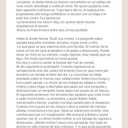
cumplido: el doctor tenía los brazos convertidos en un pellejo de
vaca recién desollada y vuelto al revés. No quiso quejarse, más
bien aparentó indiferencia. Traje barro del río, le expliqué las
propiedades del hongo antibiótico, lo envolví con un trapo y le
pedí dos cosas: fe y paciencia.
-La lavandera me sonrió -dijo, sin querer darle mucha
importancia al asunto.
-Bravo, la india te tiene entre ojos, le has gustado.
Habla el doctor Novoa. Eludí sus ironías. Le pregunté sobre
aquella pequeña sociedad: anciana, mujer joven y niño.
-Lo que pasa es que estamos ante una familia. El marido de tu
novia se fue de caza al pantano o de putas a Araracuara. Puede
durar un mes en su correría. Luego regresa, más rayado que un
tigre. De modo que tienes la mesa puesta.
Eso dijo y volvió a cantar la tonada del mal de vereda.
Al día siguiente lo acompañé. Cuando regresamos al
campamento eran las cuatro de la tarde, hora en que como por
ensalmo se cerraba el telón del día. La oscuridad se había
asentado sobre el mundo casi súbitamente. Botero hizo fuego y
fue a pedir panela. La choza de los indígenas estaba a veinte
metros y para llegar a ella había que pasar por una horqueta y
deslizarse por un terraplén hacia abajo con ayuda de un bejuco.
El siguiente amanecer me encontró tan agotado que creía morir
a cada movimiento. La lavandera, a quien Botero había
comenzado a llamar Juanita, nos trajo cazabe para el desayuno.
Cuando me lo puso en las manos volvió a sonreír de manera
abierta, mirándome a los ojos. Sentí un estremeci¬miento. Una
sombra pasó por mi imaginación. Me acerqué a Botero y quise
razonar con él. Le ofrecí medio millón si me llevaba de regreso a
Araracuara. ¿Medio millón?, lanzó una carcajada. Ese viaje en
lancha no vale menos de dos millones. Y lo que ando buscando