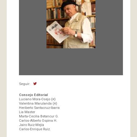
Fundada en 1966 por Carlos-Enrique Ruiz,
Director
Seguir:
Consejo Editorial
Luciano Mora-Osejo (א)
Valentina Marulanda (א)
Heriberto Santacruz-Ibarra
Lia Master
Marta-Cecilia Betancur G.
Carlos-Alberto Ospina H.
Jairo Ruiz-Mejía
Carlos-Enrique Ruiz.