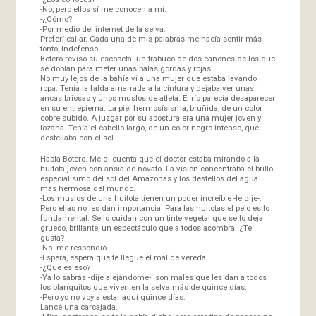
-No, pero ellos sí me conocen a mí.
-¿Cómo?
-Por medio del internet de la selva.
Preferí callar. Cada una de mis palabras me hacía sentir más
tonto, indefenso.
Botero revisó su escopeta: un trabuco de dos cañones de los que
se doblan para meter unas balas gordas y rojas.
No muy lejos de la bahía vi a una mujer que estaba lavando
ropa. Tenía la falda amarrada a la cintura y dejaba ver unas
ancas briosas y unos muslos de atleta. El río parecía desaparecer
en su entrepierna. La piel hermosísisma, bruñida, de un color
cobre subido. A juzgar por su apostura era una mujer joven y
lozana. Tenía el cabello largo, de un color negro intenso, que
destellaba con el sol.
Habla Botero. Me di cuenta que el doctor estaba mirando a la
huitota joven con ansia de novato. La visión concentraba el brillo
especialísimo del sol del Amazonas y los destellos del agua
más hermosa del mundo.
-Los muslos de una huitota tienen un poder increíble -le dije-.
Pero ellas no les dan importancia. Para las huitotas el pelo es lo
fundamental. Se lo cuidan con un tinte vegetal que se lo deja
grueso, brillante, un espectáculo que a todos asombra. ¿Te
gusta?
-No -me respondió.
-Espera, espera que te llegue el mal de vereda.
-¿Que es eso?
-Ya lo sabrás -dije alejándome-: son males que les dan a todos
los blanquitos que viven en la selva más de quince días.
-Pero yo no voy a estar aquí quince días.
Lancé una carcajada.