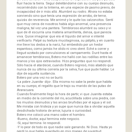
fluir hacia la tierra. Seguí deleitándome con su cuerpo desnudo,
recorriéndolo con la linterna, en una especie de pasmo previo, de
incapacidad de ir más allá. Alumbré su rostro. Ahora no estaba
sonriendo sino que tenía una expresión de arrobo, de terror,
quizás de reverencia. Me arrimé y le quite los calzoncitos. Sentí
que muy cerca de nosotros había algo anormal, una presencia
maligna, tal vez una pantera. Tembloroso alumbré su sexo y vi
que de él escurría una materia amarillenta, densa, que parecía
viva. Quise imaginar que era el líquido del amor e intenté
verificarlo. Palpé su textura mucilaginosa, su pálpito, y en cuanto
me lleve los dedos a la nariz, fui embestido por un hedor
espantoso, como jamás he olido ni creo oleré. Eché a correr y
llegué azotado por convulsiones al campamento. Duré hasta el
amanecer tembloroso, Botero me halló con las rodillas entre las
manos y los ojos extraviados. Hizo preguntas que no respondí.
Sólo hacia el atardecer, cuando Botero regresó, más abatido que
nunca de su última correría por la selva, fue que pude hablar. Le
dije de aquella sustancia.
Botero por una vez no se burló.
-La pobre Juanita- dijo-. Ella misma no sabe la peste que habita
en su cuerpo, el regalito que le trajo su marido de las putas de
Araracuara.
Cuando finalmente llegó la hora de partir, vi que Juanita estaba
en medio de la corriente del río, acuclillada sobre una piedra, con
los muslos desnudos y las ancas bruñidas por el agua y el sol.
Me miraba con tristeza y yo supe que nunca iba a olvidar aquella
desdichada historia de amor, lujuria o curiosidad.
Botero me colocó una mano sobre el hombro.
-Bueno, doctor, aquí termina este negocio.
-Sí, aquí termina -le respondí.
-Y lo peor de todo es que nadie sale ganando. Ni Dios. Hasta yo
perdí lo que había guardado en mis mapas de juventud.