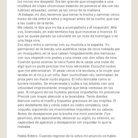
los micos me despertó. Era tan grande que imaginaba a una
multitud de viejas chismosas tratando de ponerse al día con las
noticias atrasadas: serían ya las cinco de la mañana.
-A trabajar, mi doc, tenemos que tomar la trocha y caminar cinco
horas de ida entre la selva y regresar antes de la noche, que cae
a las cuatro de la tarde.
Me rebelé, le dije que no iba a acompañarlo y él respondió: Allá
vos, licenciado, en este territorio hay que moverse o morirse. El
que se queda parado se convierte en un nido de hormigas o en
una llaga viva.
Eso dijo y echó a caminar con su mochila a la espalda. Yo
permanecí en la tienda, una auténtica carpa de circo rodeada por
un mosquitero, en la que cabían holgadamente dos hamacas
con sus respecti¬vos postes y una mesa con dos sillas de lona.
Cuando quise asomar la nariz fuera de la carpa una nube de
algo que no pude precisar me hizo retroceder. Escuché ruidos
que me aterrorizaron. Vi pasar cerca a la anciana, a la mujer que
lavaba en el río y a un niño. Iban cuchichean¬do, caminaban de
prisa pero sin hacer ruido alguno. El niño brincaba como si
tuviera resortes. Se encarreraba y subía a los árboles con una
velocidad impresionante. Imaginé que tenía ventosas en los
pies. A ninguno de los huitotos parecía importarles mi presencia.
Precisé con mayor atención a la lavandera. Tenía dientes
blancos como el marfil y hoyuelos graciosos en las mejillas. El
pelo destellante iba y venía sobre su rostro simpático, casi
coqueto, siguiendo los movimientos inquietos de su cabeza.
Antes de desaparecer por la trocha me miró sonriente. Fue
pasmoso, diría apasionante, observar su sigilo, su silencio, su
capacidad de aparecer y desaparecer sin inquietar lo que la
rodeaba.
Habla Botero. Cuando regresé de la selva mi anuncio se había