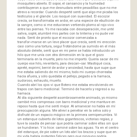
mosquitero abierto. El sopor, el cansancio y la humedad
contribuyeron a que me desnudara entre pesadillas que no me
atrevo a recordar. Cuando desperté sentí que algo me picaba los
testículos y el glande. Los rasqué con suavidad. El escozor
crecía, se transformaba en ardor, en una especie de ebullición de
la sangre, como si me estuvieran vertiendo plomo al rojo vivo
entre las piernas. Yo me rascaba con desesperación, me unté
saliva, soplé, alumbré mis partes con la linterna y no pude ver
nada. Sentí de pronto que el escozor comenzaba a
transfor¬marse en un leve placer que crecía, sentí mi erección
casi como una tortura, seguí frotándome ya sumido en el más
absoluto deleite, sentí que en mi pene se había introducido un
hilo que me unía con otra dimensión en la que el gozo
terminaría en la muerte, pero no me importó. Quería sacar de mi
cuerpo ese hilo, reventarlo, para descan¬sar. Mastiqué coca,
apreté, exprimí, berrié de ardor y ansiedad, hasta que supe que
me estaba saliendo de mí mismo, todo mi cuerpo chorreaba
hacia afuera, y sólo quedaba el pellejo, pegado a la hamaca,
sudoroso, exhausto, muerto.
Cuando abrí los ojos vi que Botero me estaba envolviendo en
trapos con barro medicinal. Terminó de hacerlo y regresó a su
hamaca.
Al día siguiente desperté asombrosamente animado, yo mismo
cambié mis compresas con barro medicinal y me mantuve en
reposo hasta que me sentí mejor. Al amanecer no había en mí
preocupación alguna. Me atreví a penetrar en la selva solo y
disfruté de un espacio mágico en la primera semipenumbra. Vi
un estanque cubierto de lotos gigantescos, victorias regias, y
tuve la osadía de pensar que podría caminar sobre ellas sin que
se hundieran. Y lo hice: caminé sobre las aguas. Ya en el centro
del estanque, de pie sobre un loto abrí los brazos y supe que en
mi vida habría instantes felices pero que ninguno podría