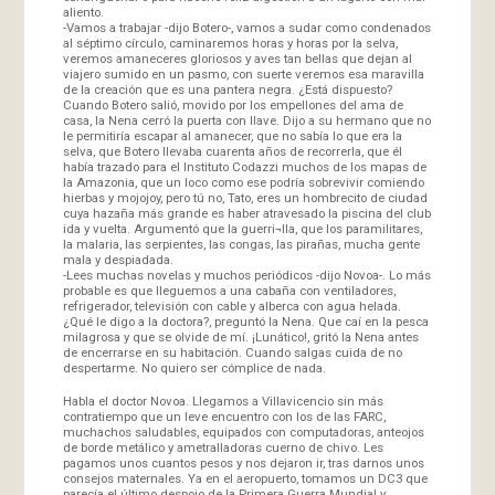
aliento.
-Vamos a trabajar -dijo Botero-, vamos a sudar como condenados
al séptimo círculo, caminaremos horas y horas por la selva,
veremos amaneceres gloriosos y aves tan bellas que dejan al
viajero sumido en un pasmo, con suerte veremos esa maravilla
de la creación que es una pantera negra. ¿Está dispuesto?
Cuando Botero salió, movido por los empellones del ama de
casa, la Nena cerró la puerta con llave. Dijo a su hermano que no
le permitiría escapar al amanecer, que no sabía lo que era la
selva, que Botero llevaba cuarenta años de recorrerla, que él
había trazado para el Instituto Codazzi muchos de los mapas de
la Amazonia, que un loco como ese podría sobrevivir comiendo
hierbas y mojojoy, pero tú no, Tato, eres un hombrecito de ciudad
cuya hazaña más grande es haber atravesado la piscina del club
ida y vuelta. Argumentó que la guerri¬lla, que los paramilitares,
la malaria, las serpientes, las congas, las pirañas, mucha gente
mala y despiadada.
-Lees muchas novelas y muchos periódicos -dijo Novoa-. Lo más
probable es que lleguemos a una cabaña con ventiladores,
refrigerador, televisión con cable y alberca con agua helada.
¿Qué le digo a la doctora?, preguntó la Nena. Que caí en la pesca
milagrosa y que se olvide de mí. ¡Lunático!, gritó la Nena antes
de encerrarse en su habitación. Cuando salgas cuida de no
despertarme. No quiero ser cómplice de nada.
Habla el doctor Novoa. Llegamos a Villavicencio sin más
contratiempo que un leve encuentro con los de las FARC,
muchachos saludables, equipados con computadoras, anteojos
de borde metálico y ametralladoras cuerno de chivo. Les
pagamos unos cuantos pesos y nos dejaron ir, tras darnos unos
consejos maternales. Ya en el aeropuerto, tomamos un DC3 que
parecía el último despojo de la Primera Guerra Mundial y