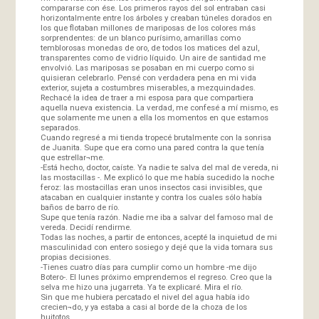
compararse con ése. Los primeros rayos del sol entraban casi
horizontalmente entre los árboles y creaban túneles dorados en
los que flotaban millones de mariposas de los colores más
sorprendentes: de un blanco purísimo, amarillas como
temblorosas monedas de oro, de todos los matices del azul,
transparentes como de vidrio líquido. Un aire de santidad me
envolvió. Las mariposas se posaban en mi cuerpo como si
quisieran celebrarlo. Pensé con verdadera pena en mi vida
exterior, sujeta a costumbres miserables, a mezquindades.
Rechacé la idea de traer a mi esposa para que compartiera
aquella nueva existencia. La verdad, me confesé a mí mismo, es
que solamente me unen a ella los momentos en que estamos
separados.
Cuando regresé a mi tienda tropecé brutalmente con la sonrisa
de Juanita. Supe que era como una pared contra la que tenía
que estrellar¬me.
-Está hecho, doctor, caíste. Ya nadie te salva del mal de vereda, ni
las mostacillas -. Me explicó lo que me había sucedido la noche
feroz: las mostacillas eran unos insectos casi invisibles, que
atacaban en cualquier instante y contra los cuales sólo había
baños de barro de río.
Supe que tenía razón. Nadie me iba a salvar del famoso mal de
vereda. Decidí rendirme.
Todas las noches, a partir de entonces, acepté la inquietud de mi
masculinidad con entero sosiego y dejé que la vida tomara sus
propias decisiones.
-Tienes cuatro días para cumplir como un hombre -me dijo
Botero-. El lunes próximo emprendemos el regreso. Creo que la
selva me hizo una jugarreta. Ya te explicaré. Mira el río.
Sin que me hubiera percatado el nivel del agua había ido
crecien¬do, y ya estaba a casi al borde de la choza de los
huitotos.