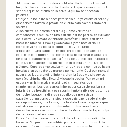
-Mañana, cuando venga Juanita Mostacilla, la miras fijamente,
luego le clavas los ojos en la chimba y después miras hacia el
sendero que se interna en la selva. Aquí no se necesitan
palabras.
Le dije que no lo iba a hacer, pero sabía que ya estaba al borde y
que sólo me faltaba la patada en el culo para caer al fondo del
abismo.
A las cuatro de la tarde del día siguiente volvimos al
campamento después de una correría por los peores andurriales
de la selva. Yo estaba extenuado pero feliz. Botero derrotado
hasta los huesos. Tomé aguadepanela y me metí al río. La
corriente ya negra por la oscuridad estuvo a punto de
arrastrarme. Una banda de monos chichicos, animales de
expresión casi humana, se columpiaba hasta rozar el agua y se
divertía arrojándome frutas. La figura de Juanita, acurrucada en
la choza sin paredes, era un manchón contra un macizo de
plátanos. Supe que me estaba mirando y que la sonrisa se había
instalado en su rostro de manera permanente. Casi con rabia, al
pasar a su lado, prendí la linterna, alumbré sus ojos, luego su
sexo (su chimba, dice Botero) y luego la trocha. Pensé en mi
esposa y en la inestable estabilidad sin secretos que
mantenemos. Los dos somos infieles por culpa de esa barata
lujuria de los hospitales y ese aburrimiento terrible de los turnos
de noche. Luego me dije que aquello que me estaba
sucediendo era como una piedra que veía caer desde el cielo,
un imponderable, una locura, una fatalidad, una desgracia que
se había venido preparando durante muchos años hasta
desembocar en ese fondo sin fin en la Amazonia, todo por culpa
de mi curiosidad malsana.
Después del atrevimiento corrí a la tienda y me escondí en la
hamaca. Me juré que no saldría, pero cuando en medio de la
negrura más negra que se pueda imaginar escuché ruido en la