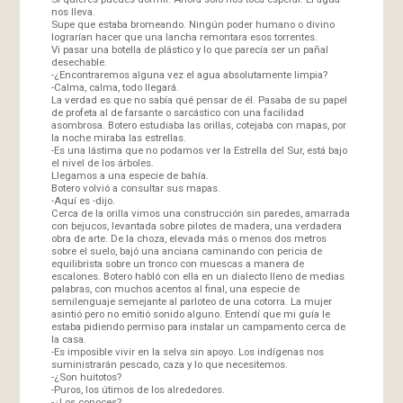
nos lleva.
Supe que estaba bromeando. Ningún poder humano o divino
lograrían hacer que una lancha remontara esos torrentes.
Vi pasar una botella de plástico y lo que parecía ser un pañal
desechable.
-¿Encontraremos alguna vez el agua absolutamente limpia?
-Calma, calma, todo llegará.
La verdad es que no sabía qué pensar de él. Pasaba de su papel
de profeta al de farsante o sarcástico con una facilidad
asombrosa. Botero estudiaba las orillas, cotejaba con mapas, por
la noche miraba las estrellas.
-Es una lástima que no podamos ver la Estrella del Sur, está bajo
el nivel de los árboles.
Llegamos a una especie de bahía.
Botero volvió a consultar sus mapas.
-Aquí es -dijo.
Cerca de la orilla vimos una construcción sin paredes, amarrada
con bejucos, levantada sobre pilotes de madera, una verdadera
obra de arte. De la choza, elevada más o menos dos metros
sobre el suelo, bajó una anciana caminando con pericia de
equilibrista sobre un tronco con muescas a manera de
escalones. Botero habló con ella en un dialecto lleno de medias
palabras, con muchos acentos al final, una especie de
semilenguaje semejante al parloteo de una cotorra. La mujer
asintió pero no emitió sonido alguno. Entendí que mi guía le
estaba pidiendo permiso para instalar un campamento cerca de
la casa.
-Es imposible vivir en la selva sin apoyo. Los indígenas nos
suministrarán pescado, caza y lo que necesitemos.
-¿Son huitotos?
-Puros, los útimos de los alrededores.
-¿Los conoces?