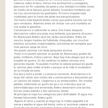
volamos sobre el llano. Vimos ríos anchísimos y sosegados,
planicies sin fin cubiertas de pasto y una soledad increíble, vacas
en medio de la llanura, pocos árboles. Incendios limitados por
los ríos carcomiendo los pastizales. El humo impedía toda
visibilidad, pero la ironía del piloto era tranquilizadora.
-He hecho este trayecto tantas veces que podría hacerlo con los
ojos vendados. Además antes de chocar con una montaña se
nos acaba la gasolina.
Comenzamos a sobrevolar la selva. Dos horas después
aterrizamos sobre una pista muy brillante, que parecía de acero.
En Araracuara Botero sacó las cartas escondidas. Botas de
caucho, largas medias de futbolista, chaquetas con muchos
bolsillos, anzuelos, impermeables, una tienda de campaña que
más parecía carpa de circo.
-No puedo caminar con tanta porquería encima.
-Pues si no puede caminar se queda en Araracuara, pueblo de
putas, militares, indios y perros. Aquí hay más plagas que en un
hospital de guerra. En las cantinas no bebes cerveza sino
gonorrea líquida. Te pueden mochar la cabeza porque les gusta
tu camisa, para matar el tedio o porque se te nota lo ciudadano
en la mirada de tonto.
Eso dijo y echó a andar. Lo alcancé corriendo. Avanzamos a lo
largo del cañón casi medio día y comenzamos a descender por
un camino de cabras. Llegamos a un embarcadero. Sin mediar
palabra, solamente un guiño de ojo a un individuo que se
adormilaba bajo una enramada, Botero desamarró una lancha,
tiró las cosas adentro y dijo vámonos, doctor.
Al principio el viaje fue vertiginoso pero disfrutable. El agua nos
llevaba felizmente. Botero gritó:
-Agarra el remo y cuando yo diga hop, lo metes pegadito a la
canoa y apartas el agua del borde, como si quisieras separar una
encía de una muela con toda tu fuerza y tiras hacia afuera