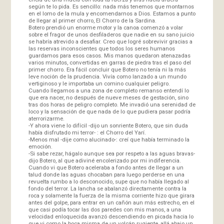
según te lo pida. Es sencillo: nada más tenemos que montarnos
en el lomo de la mula y encomendarnos a Dios. Estamos a punto
de llegar al primer chorro, El Chorro de la Sardina.
Botero prendió un enorme motor y la canoa comenzó a volar
sobre el fragor de unos desfiladeros que nadie en su sano juicio
se habría atrevido a desafiar. Creo que logré sobrevivir gracias a
las reservas inconscientes que todos los seres humanos
guardamos para esos casos. Mis manos quedaron atenazadas
varios minutos, convertidas en garras de piedra tras el paso del
primer chorro. Era fácil concluir que Botero no tenía ni la más
leve noción de la prudencia. Vivía como lanzado a un mundo
vertiginoso y le importaba un comino cualquier peligro.
Cuando llegamos a una zona de completo remanso entendí lo
que era nacer, no después de nueve meses de gestación, sino
tras dos horas de peligro completo. Me invadió una serenidad de
loco y la sensación de que nada de lo que pudiera pasar podría
aterrorizarme.
-Y ahora viene lo difícil -dijo un sonriente Botero, que sin duda
había disfrutado mi terror- : el Chorro del Yarí.
-Menos mal -dije como alucinado-: creí que había terminado la
emoción.
-Si sabe rezar, hágalo aunque sea por respeto a las aguas bravas-
dijo Botero, al que adiviné encolerizado por mi indiferencia.
Cuando vi que Botero aceleraba a fondo antes de llegar a un
talud donde las aguas chocaban para luego perderse en una
revuelta rumbo a lo desconocido, supe que no había llegado al
fondo del terror. La lancha se abalanzó directamente contra la
roca y solamente la fuerza de la misma corriente hizo que girara
antes del golpe, para entrar en un cañón aun más estrecho, en el
que casi podía tocar las dos paredes con mis manos, a una
velocidad enloquecida avanzó descendiendo en picada hacia lo
que vi como la boca misma de un volcán rugiente, allá abajo un