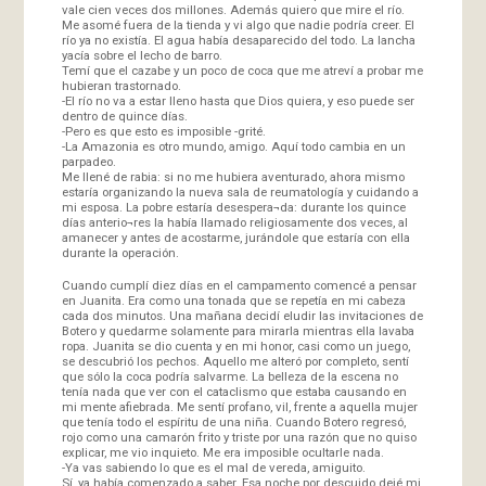
vale cien veces dos millones. Además quiero que mire el río.
Me asomé fuera de la tienda y vi algo que nadie podría creer. El
río ya no existía. El agua había desaparecido del todo. La lancha
yacía sobre el lecho de barro.
Temí que el cazabe y un poco de coca que me atreví a probar me
hubieran trastornado.
-El río no va a estar lleno hasta que Dios quiera, y eso puede ser
dentro de quince días.
-Pero es que esto es imposible -grité.
-La Amazonia es otro mundo, amigo. Aquí todo cambia en un
parpadeo.
Me llené de rabia: si no me hubiera aventurado, ahora mismo
estaría organizando la nueva sala de reumatología y cuidando a
mi esposa. La pobre estaría desespera¬da: durante los quince
días anterio¬res la había llamado religiosamente dos veces, al
amanecer y antes de acostarme, jurándole que estaría con ella
durante la operación.
Cuando cumplí diez días en el campamento comencé a pensar
en Juanita. Era como una tonada que se repetía en mi cabeza
cada dos minutos. Una mañana decidí eludir las invitaciones de
Botero y quedarme solamente para mirarla mientras ella lavaba
ropa. Juanita se dio cuenta y en mi honor, casi como un juego,
se descubrió los pechos. Aquello me alteró por completo, sentí
que sólo la coca podría salvarme. La belleza de la escena no
tenía nada que ver con el cataclismo que estaba causando en
mi mente afiebrada. Me sentí profano, vil, frente a aquella mujer
que tenía todo el espíritu de una niña. Cuando Botero regresó,
rojo como una camarón frito y triste por una razón que no quiso
explicar, me vio inquieto. Me era imposible ocultarle nada.
-Ya vas sabiendo lo que es el mal de vereda, amiguito.
Sí, ya había comenzado a saber. Esa noche por descuido dejé mi