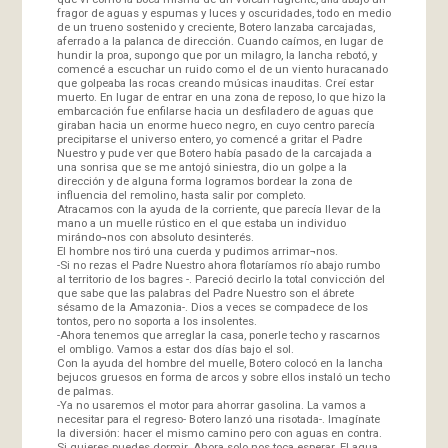
fragor de aguas y espumas y luces y oscuridades, todo en medio
de un trueno sostenido y creciente, Botero lanzaba carcajadas,
aferrado a la palanca de dirección. Cuando caímos, en lugar de
hundir la proa, supongo que por un milagro, la lancha rebotó, y
comencé a escuchar un ruido como el de un viento huracanado
que golpeaba las rocas creando músicas inauditas. Creí estar
muerto. En lugar de entrar en una zona de reposo, lo que hizo la
embarcación fue enfilarse hacia un desfiladero de aguas que
giraban hacia un enorme hueco negro, en cuyo centro parecía
precipitarse el universo entero, yo comencé a gritar el Padre
Nuestro y pude ver que Botero había pasado de la carcajada a
una sonrisa que se me antojó siniestra, dio un golpe a la
dirección y de alguna forma logramos bordear la zona de
influencia del remolino, hasta salir por completo.
Atracamos con la ayuda de la corriente, que parecía llevar de la
mano a un muelle rústico en el que estaba un individuo
mirándo¬nos con absoluto desinterés.
El hombre nos tiró una cuerda y pudimos arrimar¬nos.
-Si no rezas el Padre Nuestro ahora flotaríamos río abajo rumbo
al territorio de los bagres -. Pareció decirlo la total convicción del
que sabe que las palabras del Padre Nuestro son el ábrete
sésamo de la Amazonia-. Dios a veces se compadece de los
tontos, pero no soporta a los insolentes.
-Ahora tenemos que arreglar la casa, ponerle techo y rascarnos
el ombligo. Vamos a estar dos días bajo el sol.
Con la ayuda del hombre del muelle, Botero colocó en la lancha
bejucos gruesos en forma de arcos y sobre ellos instaló un techo
de palmas.
-Ya no usaremos el motor para ahorrar gasolina. La vamos a
necesitar para el regreso- Botero lanzó una risotada-. Imagínate
la diversión: hacer el mismo camino pero con aguas en contra.
Si quieres puedes dormir. Ahora solo nos toca esperar. El agua