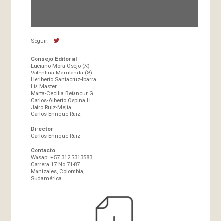
Director
Seguir:
Consejo Editorial
Luciano Mora-Osejo (א)
Valentina Marulanda (א)
Heriberto Santacruz-Ibarra
Lia Master
Marta-Cecilia Betancur G.
Carlos-Alberto Ospina H.
Jairo Ruiz-Mejía
Carlos-Enrique Ruiz.
Director
Carlos-Enrique Ruiz
Contacto
Wasap: +57 312 7313583
Carrera 17 No 71-87
Manizales, Colombia,
Sudamérica.