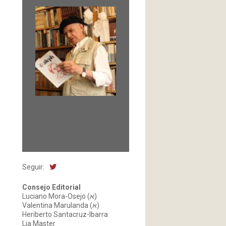
Fundada en 1966 por
Carlos-Enrique Ruiz,
Director
Seguir:
Consejo Editorial
Luciano Mora-Osejo (א)
Valentina Marulanda (א)
Heriberto Santacruz-Ibarra
Lia Master