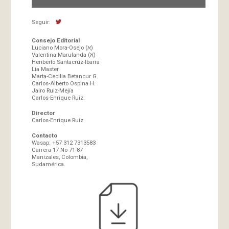
Seguir:
Consejo Editorial
Luciano Mora-Osejo (א)
Valentina Marulanda (א)
Heriberto Santacruz-Ibarra
Lia Master
Marta-Cecilia Betancur G.
Carlos-Alberto Ospina H.
Jairo Ruiz-Mejía
Carlos-Enrique Ruiz.
Director
Carlos-Enrique Ruiz
Contacto
Wasap: +57 312 7313583
Carrera 17 No 71-87
Manizales, Colombia,
Sudamérica.