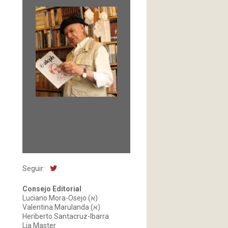
Fundada en 1966 por
Carlos-Enrique Ruiz,
Director
Seguir:
Consejo Editorial
Luciano Mora-Osejo (א)
Valentina Marulanda (א)
Heriberto Santacruz-Ibarra
Lia Master