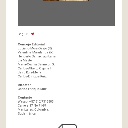
Fundada en 1966 por Carlos-Enrique Ruiz,
Director
Seguir:
Consejo Editorial
Luciano Mora-Osejo (א)
Valentina Marulanda (א)
Heriberto Santacruz-Ibarra
Lia Master
Marta-Cecilia Betancur G.
Carlos-Alberto Ospina H.
Jairo Ruiz-Mejía
Carlos-Enrique Ruiz.
Director
Carlos-Enrique Ruiz
Contacto
Wasap: +57 312 7313583
Carrera 17 No 71-87
Manizales, Colombia,
Sudamérica.