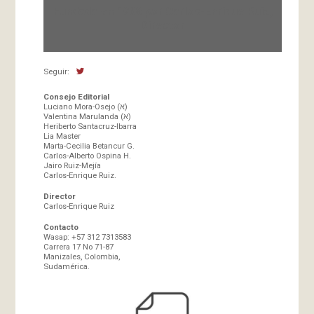
Fundada en 1966 por Carlos-Enrique Ruiz,
Director
Seguir:
Consejo Editorial
Luciano Mora-Osejo (א)
Valentina Marulanda (א)
Heriberto Santacruz-Ibarra
Lia Master
Marta-Cecilia Betancur G.
Carlos-Alberto Ospina H.
Jairo Ruiz-Mejía
Carlos-Enrique Ruiz.
Director
Carlos-Enrique Ruiz
Contacto
Wasap: +57 312 7313583
Carrera 17 No 71-87
Manizales, Colombia,
Sudamérica.