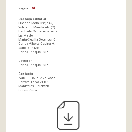
Seguir:
Consejo Editorial
Luciano Mora-Osejo (א)
Valentina Marulanda (א)
Heriberto Santacruz-Ibarra
Lia Master
Marta-Cecilia Betancur G.
Carlos-Alberto Ospina H.
Jairo Ruiz-Mejía
Carlos-Enrique Ruiz.
Director
Carlos-Enrique Ruiz
Contacto
Wasap: +57 312 7313583
Carrera 17 No 71-87
Manizales, Colombia,
Sudamérica.