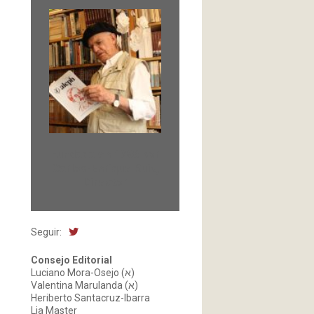
Fundada en 1966 por
Carlos-Enrique Ruiz,
Director
Seguir:
Consejo Editorial
Luciano Mora-Osejo (א)
Valentina Marulanda (א)
Heriberto Santacruz-Ibarra
Lia Master