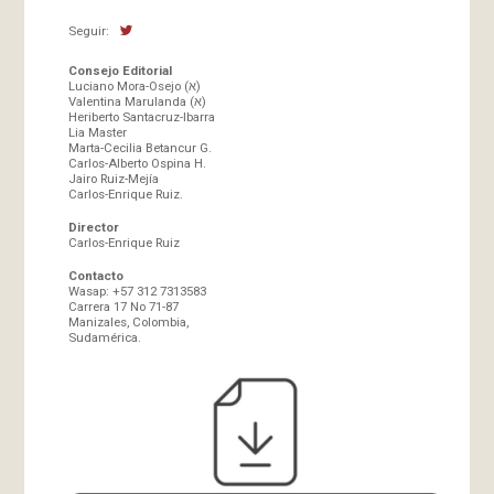
Seguir:
Consejo Editorial
Luciano Mora-Osejo (א)
Valentina Marulanda (א)
Heriberto Santacruz-Ibarra
Lia Master
Marta-Cecilia Betancur G.
Carlos-Alberto Ospina H.
Jairo Ruiz-Mejía
Carlos-Enrique Ruiz.
Director
Carlos-Enrique Ruiz
Contacto
Wasap: +57 312 7313583
Carrera 17 No 71-87
Manizales, Colombia,
Sudamérica.