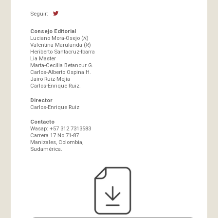
Seguir:
Consejo Editorial
Luciano Mora-Osejo (א)
Valentina Marulanda (א)
Heriberto Santacruz-Ibarra
Lia Master
Marta-Cecilia Betancur G.
Carlos-Alberto Ospina H.
Jairo Ruiz-Mejía
Carlos-Enrique Ruiz.
Director
Carlos-Enrique Ruiz
Contacto
Wasap: +57 312 7313583
Carrera 17 No 71-87
Manizales, Colombia,
Sudamérica.