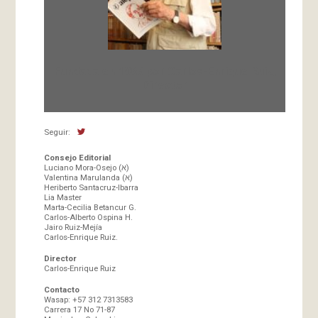
Fundada en 1966 por Carlos-Enrique Ruiz,
Director
Seguir:
Consejo Editorial
Luciano Mora-Osejo (א)
Valentina Marulanda (א)
Heriberto Santacruz-Ibarra
Lia Master
Marta-Cecilia Betancur G.
Carlos-Alberto Ospina H.
Jairo Ruiz-Mejía
Carlos-Enrique Ruiz.
Director
Carlos-Enrique Ruiz
Contacto
Wasap: +57 312 7313583
Carrera 17 No 71-87