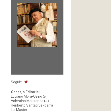
Fundada en 1966 por
Carlos-Enrique Ruiz,
Director
Seguir:
Consejo Editorial
Luciano Mora-Osejo (א)
Valentina Marulanda (א)
Heriberto Santacruz-Ibarra
Lia Master