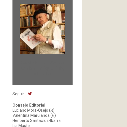
Fundada en 1966 por
Carlos-Enrique Ruiz,
Director
Seguir:
Consejo Editorial
Luciano Mora-Osejo (א)
Valentina Marulanda (א)
Heriberto Santacruz-Ibarra
Lia Master