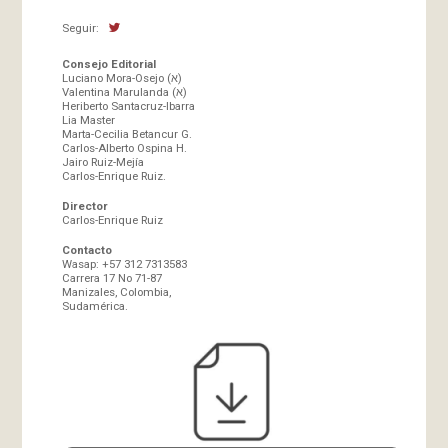
Seguir:
Consejo Editorial
Luciano Mora-Osejo (א)
Valentina Marulanda (א)
Heriberto Santacruz-Ibarra
Lia Master
Marta-Cecilia Betancur G.
Carlos-Alberto Ospina H.
Jairo Ruiz-Mejía
Carlos-Enrique Ruiz.
Director
Carlos-Enrique Ruiz
Contacto
Wasap: +57 312 7313583
Carrera 17 No 71-87
Manizales, Colombia,
Sudamérica.