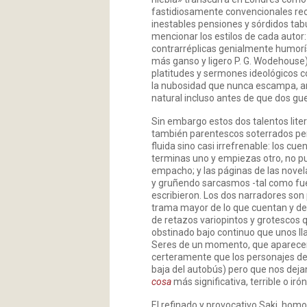
fastidiosamente convencionales recr
inestables pensiones y sórdidos tab
mencionar los estilos de cada autor: 
contrarréplicas genialmente humorís
más ganso y ligero P. G. Wodehouse)
platitudes y sermones ideológicos c
la nubosidad que nunca escampa, am
natural incluso antes de que dos gu
Sin embargo estos dos talentos lite
también parentescos soterrados per
fluida sino casi irrefrenable: los cu
terminas uno y empiezas otro, no p
empacho; y las páginas de las novela
y gruñendo sarcasmos -tal como fuer
escribieron. Los dos narradores son
trama mayor de lo que cuentan y de l
de retazos variopintos y grotescos
obstinado bajo continuo que unos l
Seres de un momento, que aparecen
certeramente que los personajes de
baja del autobús) pero que nos deja
cosa
más significativa, terrible o iró
El refinado y provocativo Saki, hom