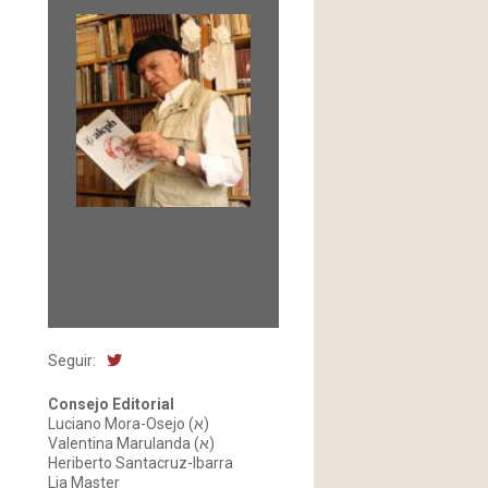
Fundada en 1966 por
Carlos-Enrique Ruiz,
Director
Seguir:
Consejo Editorial
Luciano Mora-Osejo (א)
Valentina Marulanda (א)
Heriberto Santacruz-Ibarra
Lia Master