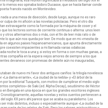
e imaginaria, esa reunión significaba a mediados del siglo XIX el
or lo menos eso opinaba Isidoro Ducasse, que se hacía llamar conde
poeta francés nacido en Montevideo.
 nada a una mesa de disección, desde luego, aunque no es raro
r culpa de mi afición a las novelas policíacas. Pero el otro día
si tan extravagante como la formada por la máquina de coser y el
que los lectores somos de corriente continua o alterna: unos leen
rlo y otros alternamos dos o más, con el fin de leer más rato o de
nte lo que aún nos queda por leer. De modo que en mi «mesita de
ada en algunos paises hispanoamericanos, que apunta directamente
mpre coexisten impacientes a mi llamada varias odaliscas
Cada noche le toca a una y, si estoy en forma o con muchas ganas, a
tras compañía en la espera viejos amores de siempre a los que
cientes devaneos con promesas de deleite aún no inauguradas,
taban de nuevo mi favor dos antiguos cariños: la trilogía novelesca
 «La dama errante», «La ciudad de la niebla» y «El árbol de la
n por la editorial Tusquets, con motivo de cumplirse el medio siglo
Cuentos completos» de Saki (ed. Alpha Decay), seudónimo de Héctor
do en Bengala en una época en que los grandes escritores ingleses
da. Cronológicamente, aquellas novelas y estos cuentos pertenecen a
el siglo XX pero ahí parece que se acaba su paralelismo. Los
ser más distintos, incluso o especialmente aunque «La ciudad de la
ran parte de los relatos de Saki. Pero los salones aristocráticos y