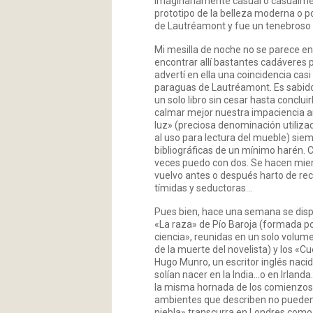
imaginariamente casual o casualment
prototipo de la belleza moderna o p
de Lautréamont y fue un tenebroso 
Mi mesilla de noche no se parece en
encontrar allí bastantes cadáveres po
advertí en ella una coincidencia ca
paraguas de Lautréamont. Es sabido 
un solo libro sin cesar hasta conclui
calmar mejor nuestra impaciencia a
luz» (preciosa denominación utiliz
al uso para lectura del mueble) sie
bibliográficas de un mínimo harén. 
veces puedo con dos. Se hacen mien
vuelvo antes o después harto de re
tímidas y seductoras…
Pues bien, hace una semana se dispu
«La raza» de Pío Baroja (formada por
ciencia», reunidas en un solo volume
de la muerte del novelista) y los «
Hugo Munro, un escritor inglés naci
solían nacer en la India…o en Irlan
la misma hornada de los comienzos d
ambientes que describen no pueden 
niebla» transcurra en Londres como g