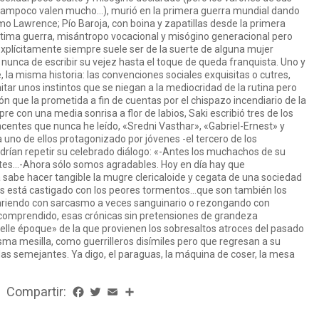
tampoco valen mucho…), murió en la primera guerra mundial dando
mo Lawrence; Pío Baroja, con boina y zapatillas desde la primera
 última guerra, misántropo vocacional y misógino generacional pero
xplícitamente siempre suele ser de la suerte de alguna mujer
 nunca de escribir su vejez hasta el toque de queda franquista. Uno y
la misma historia: las convenciones sociales exquisitas o cutres,
itar unos instintos que se niegan a la mediocridad de la rutina pero
ón que la prometida a fin de cuentas por el chispazo incendiario de la
e con una media sonrisa a flor de labios, Saki escribió tres de los
centes que nunca he leído, «Sredni Vasthar», «Gabriel-Ernest» y
 uno de ellos protagonizado por jóvenes -el tercero de los
rían repetir su celebrado diálogo: «-Antes los muchachos de su
ntes…-Ahora sólo somos agradables. Hoy en día hay que
a sabe hacer tangible la mugre clericaloide y cegata de una sociedad
ras está castigado con los peores tormentos…que son también los
nriendo con sarcasmo a veces sanguinario o rezongando con
ncomprendido, esas crónicas sin pretensiones de grandeza
lle époque» de la que provienen los sobresaltos atroces del pasado
sma mesilla, como guerrilleros disímiles pero que regresan a su
as semejantes. Ya digo, el paraguas, la máquina de coser, la mesa
Compartir:
Facebook
Twitter
Email
Share