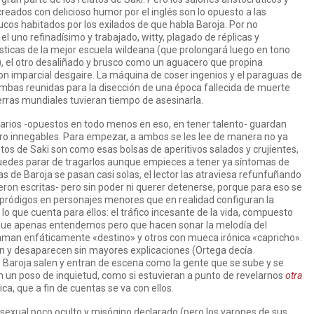
eados con delicioso humor por el inglés son lo opuesto a las
ucos habitados por los exilados de que habla Baroja. Por no
el uno refinadísimo y trabajado, witty, plagado de réplicas y
ticas de la mejor escuela wildeana (que prolongará luego en tono
, el otro desaliñado y brusco como un aguacero que propina
on imparcial desgaire. La máquina de coser ingenios y el paraguas de
bas reunidas para la disección de una época fallecida de muerte
erras mundiales tuvieran tiempo de asesinarla.
rarios -opuestos en todo menos en eso, en tener talento- guardan
o innegables. Para empezar, a ambos se les lee de manera no ya
entos de Saki son como esas bolsas de aperitivos salados y crujientes,
uedes parar de tragarlos aunque empieces a tener ya síntomas de
s de Baroja se pasan casi solas, el lector las atraviesa refunfuñando
on escritas- pero sin poder ni querer detenerse, porque para eso se
 pródigos en personajes menores que en realidad configuran la
o que cuenta para ellos: el tráfico incesante de la vida, compuesto
 que apenas entendemos pero que hacen sonar la melodía del
laman enfáticamente «destino» y otros con mueca irónica «capricho».
 y desaparecen sin mayores explicaciones (Ortega decía
 Baroja salen y entran de escena como la gente que se sube y se
n un poso de inquietud, como si estuvieran a punto de revelarnos
otra
nica, que a fin de cuentas se va con ellos.
osexual poco oculto y misógino declarado (pero los varones de sus