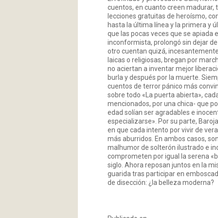
cuentos, en cuanto creen madurar, 
lecciones gratuitas de heroísmo, co
hasta la última línea y la primera y
que las pocas veces que se apiada e
inconformista, prolongó sin dejar de
otro cuentan quizá, incesantemente, 
laicas o religiosas, bregan por march
no aciertan a inventar mejor liberaci
burla y después por la muerte. Siempr
cuentos de terror pánico más convin
sobre todo «La puerta abierta», cada
mencionados, por una chica- que pod
edad solían ser agradables e inoce
especializarse». Por su parte, Baroj
en que cada intento por vivir de ve
más aburridos. En ambos casos, so
malhumor de solterón ilustrado e i
comprometen por igual la serena «be
siglo. Ahora reposan juntos en la mi
guarida tras participar en emboscad
de disección: ¿la belleza moderna?