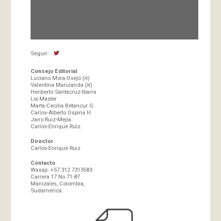
Fundada en 1966 por Carlos-Enrique Ruiz,
Director
Seguir:
Consejo Editorial
Luciano Mora-Osejo (א)
Valentina Marulanda (א)
Heriberto Santacruz-Ibarra
Lia Master
Marta-Cecilia Betancur G.
Carlos-Alberto Ospina H.
Jairo Ruiz-Mejía
Carlos-Enrique Ruiz.
Director
Carlos-Enrique Ruiz
Contacto
Wasap: +57 312 7313583
Carrera 17 No 71-87
Manizales, Colombia,
Sudamérica.