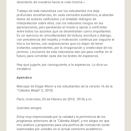
desinterés de nosotros hacia la vida misma.»
Trabajo de esta naturaleza con los estudiantes me deja
profundas enseñanzas, en cada semestre académico, al abordar
textos de autores calificados y al entablar diálogos de
interpretación sobre ellos, con los naturales riesgos en las
apreciaciones, pero perdiendo el miedo a opinar y confrontar
entre todos los asuntos que se desentrañan como importantes.
Es un ejercicio en simultaneidad de lectura, escritura y diálogo,
con prevalencia del respeto, y motivación continua por seguirle el
hilo a los temas, con exploraciones que no dejan de tener
instantes sorprendentes, por la imaginación y creatividad de los
jóvenes. Lecciones de esta naturaleza dan pie para confiar en el
futuro, para cimentar cada día los brotes de esperanza.
Hay que jugarle, por consiguiente, a la esperanza. Lo dice un
escéptico.
Apéndice
Mensaje de Edgar Morin a los estudiantes de la versión 16 de la
“Cátedra Aleph” (I, 2010)
París, miércoles, 03 de febrero de 2010; 09:56 a.m.
Queridos amigos:
Estoy muy impresionado por la calidad y la pertinencia de los
programas anteriores de la “Cátedra Aleph”, y me alegra ver que
mis análisis y propuestas para una política de civilización serán
examinados por ustedes en el actual semestre académico.