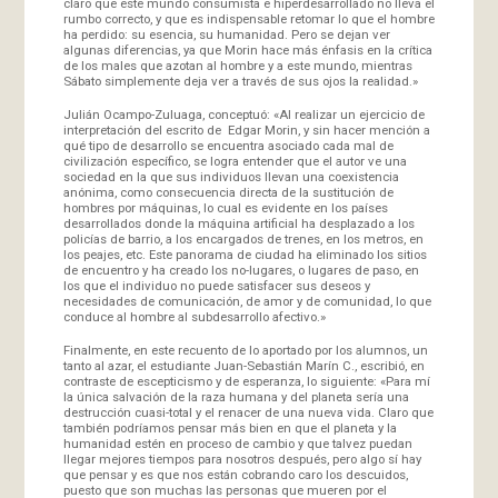
claro que este mundo consumista e hiperdesarrollado no lleva el
rumbo correcto, y que es indispensable retomar lo que el hombre
ha perdido: su esencia, su humanidad. Pero se dejan ver
algunas diferencias, ya que Morin hace más énfasis en la crítica
de los males que azotan al hombre y a este mundo, mientras
Sábato simplemente deja ver a través de sus ojos la realidad.»
Julián Ocampo-Zuluaga, conceptuó: «Al realizar un ejercicio de
interpretación del escrito de Edgar Morin, y sin hacer mención a
qué tipo de desarrollo se encuentra asociado cada mal de
civilización específico, se logra entender que el autor ve una
sociedad en la que sus individuos llevan una coexistencia
anónima, como consecuencia directa de la sustitución de
hombres por máquinas, lo cual es evidente en los países
desarrollados donde la máquina artificial ha desplazado a los
policías de barrio, a los encargados de trenes, en los metros, en
los peajes, etc. Este panorama de ciudad ha eliminado los sitios
de encuentro y ha creado los no-lugares, o lugares de paso, en
los que el individuo no puede satisfacer sus deseos y
necesidades de comunicación, de amor y de comunidad, lo que
conduce al hombre al subdesarrollo afectivo.»
Finalmente, en este recuento de lo aportado por los alumnos, un
tanto al azar, el estudiante Juan-Sebastián Marín C., escribió, en
contraste de escepticismo y de esperanza, lo siguiente: «Para mí
la única salvación de la raza humana y del planeta sería una
destrucción cuasi-total y el renacer de una nueva vida. Claro que
también podríamos pensar más bien en que el planeta y la
humanidad estén en proceso de cambio y que talvez puedan
llegar mejores tiempos para nosotros después, pero algo sí hay
que pensar y es que nos están cobrando caro los descuidos,
puesto que son muchas las personas que mueren por el