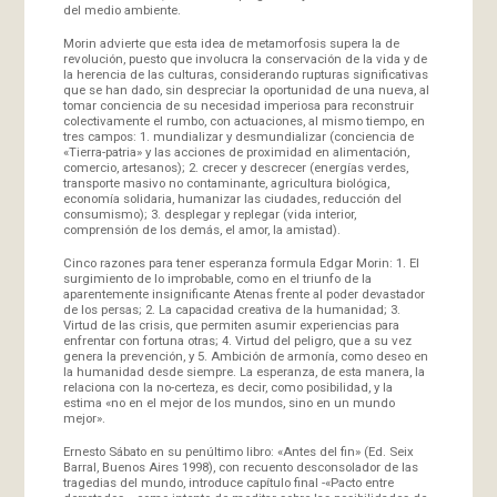
del medio ambiente.
Morin advierte que esta idea de metamorfosis supera la de
revolución, puesto que involucra la conservación de la vida y de
la herencia de las culturas, considerando rupturas significativas
que se han dado, sin despreciar la oportunidad de una nueva, al
tomar conciencia de su necesidad imperiosa para reconstruir
colectivamente el rumbo, con actuaciones, al mismo tiempo, en
tres campos: 1. mundializar y desmundializar (conciencia de
«Tierra-patria» y las acciones de proximidad en alimentación,
comercio, artesanos); 2. crecer y descrecer (energías verdes,
transporte masivo no contaminante, agricultura biológica,
economía solidaria, humanizar las ciudades, reducción del
consumismo); 3. desplegar y replegar (vida interior,
comprensión de los demás, el amor, la amistad).
Cinco razones para tener esperanza formula Edgar Morin: 1. El
surgimiento de lo improbable, como en el triunfo de la
aparentemente insignificante Atenas frente al poder devastador
de los persas; 2. La capacidad creativa de la humanidad; 3.
Virtud de las crisis, que permiten asumir experiencias para
enfrentar con fortuna otras; 4. Virtud del peligro, que a su vez
genera la prevención, y 5. Ambición de armonía, como deseo en
la humanidad desde siempre. La esperanza, de esta manera, la
relaciona con la no-certeza, es decir, como posibilidad, y la
estima «no en el mejor de los mundos, sino en un mundo
mejor».
Ernesto Sábato en su penúltimo libro: «Antes del fin» (Ed. Seix
Barral, Buenos Aires 1998), con recuento desconsolador de las
tragedias del mundo, introduce capítulo final -«Pacto entre