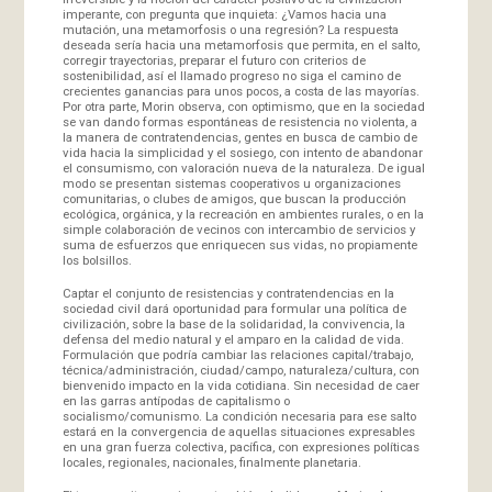
imperante, con pregunta que inquieta: ¿Vamos hacia una
mutación, una metamorfosis o una regresión? La respuesta
deseada sería hacia una metamorfosis que permita, en el salto,
corregir trayectorias, preparar el futuro con criterios de
sostenibilidad, así el llamado progreso no siga el camino de
crecientes ganancias para unos pocos, a costa de las mayorías.
Por otra parte, Morin observa, con optimismo, que en la sociedad
se van dando formas espontáneas de resistencia no violenta, a
la manera de contratendencias, gentes en busca de cambio de
vida hacia la simplicidad y el sosiego, con intento de abandonar
el consumismo, con valoración nueva de la naturaleza. De igual
modo se presentan sistemas cooperativos u organizaciones
comunitarias, o clubes de amigos, que buscan la producción
ecológica, orgánica, y la recreación en ambientes rurales, o en la
simple colaboración de vecinos con intercambio de servicios y
suma de esfuerzos que enriquecen sus vidas, no propiamente
los bolsillos.
Captar el conjunto de resistencias y contratendencias en la
sociedad civil dará oportunidad para formular una política de
civilización, sobre la base de la solidaridad, la convivencia, la
defensa del medio natural y el amparo en la calidad de vida.
Formulación que podría cambiar las relaciones capital/trabajo,
técnica/administración, ciudad/campo, naturaleza/cultura, con
bienvenido impacto en la vida cotidiana. Sin necesidad de caer
en las garras antípodas de capitalismo o
socialismo/comunismo. La condición necesaria para ese salto
estará en la convergencia de aquellas situaciones expresables
en una gran fuerza colectiva, pacífica, con expresiones políticas
locales, regionales, nacionales, finalmente planetaria.