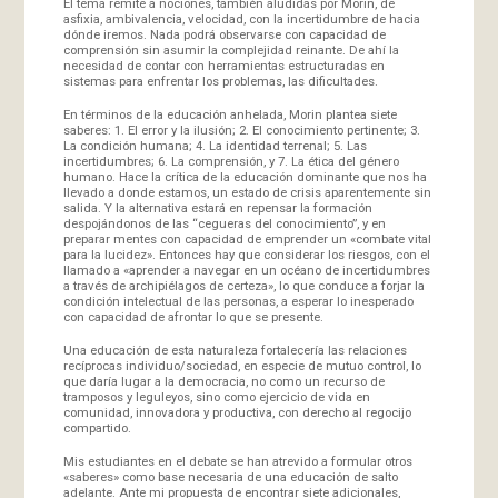
El tema remite a nociones, también aludidas por Morin, de
asfixia, ambivalencia, velocidad, con la incertidumbre de hacia
dónde iremos. Nada podrá observarse con capacidad de
comprensión sin asumir la complejidad reinante. De ahí la
necesidad de contar con herramientas estructuradas en
sistemas para enfrentar los problemas, las dificultades.
En términos de la educación anhelada, Morin plantea siete
saberes: 1. El error y la ilusión; 2. El conocimiento pertinente; 3.
La condición humana; 4. La identidad terrenal; 5. Las
incertidumbres; 6. La comprensión, y 7. La ética del género
humano. Hace la crítica de la educación dominante que nos ha
llevado a donde estamos, un estado de crisis aparentemente sin
salida. Y la alternativa estará en repensar la formación
despojándonos de las “cegueras del conocimiento”, y en
preparar mentes con capacidad de emprender un «combate vital
para la lucidez». Entonces hay que considerar los riesgos, con el
llamado a «aprender a navegar en un océano de incertidumbres
a través de archipiélagos de certeza», lo que conduce a forjar la
condición intelectual de las personas, a esperar lo inesperado
con capacidad de afrontar lo que se presente.
Una educación de esta naturaleza fortalecería las relaciones
recíprocas individuo/sociedad, en especie de mutuo control, lo
que daría lugar a la democracia, no como un recurso de
tramposos y leguleyos, sino como ejercicio de vida en
comunidad, innovadora y productiva, con derecho al regocijo
compartido.
Mis estudiantes en el debate se han atrevido a formular otros
«saberes» como base necesaria de una educación de salto
adelante. Ante mi propuesta de encontrar siete adicionales,