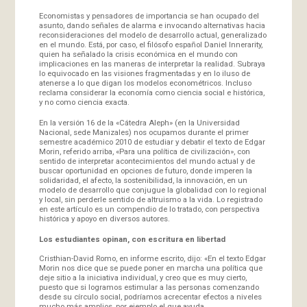
Economistas y pensadores de importancia se han ocupado del
asunto, dando señales de alarma e invocando alternativas hacia
reconsideraciones del modelo de desarrollo actual, generalizado
en el mundo. Está, por caso, el filósofo español Daniel Innerarity,
quien ha señalado la crisis económica en el mundo con
implicaciones en las maneras de interpretar la realidad. Subraya
lo equivocado en las visiones fragmentadas y en lo iluso de
atenerse a lo que digan los modelos econométricos. Incluso
reclama considerar la economía como ciencia social e histórica,
y no como ciencia exacta.
En la versión 16 de la «Cátedra Aleph» (en la Universidad
Nacional, sede Manizales) nos ocupamos durante el primer
semestre académico 2010 de estudiar y debatir el texto de Edgar
Morin, referido arriba, «Para una política de civilización», con
sentido de interpretar acontecimientos del mundo actual y de
buscar oportunidad en opciones de futuro, donde imperen la
solidaridad, el afecto, la sostenibilidad, la innovación, en un
modelo de desarrollo que conjugue la globalidad con lo regional
y local, sin perderle sentido de altruismo a la vida. Lo registrado
en este artículo es un compendio de lo tratado, con perspectiva
histórica y apoyo en diversos autores.
Los estudiantes opinan, con escritura en libertad
Cristhian-David Romo, en informe escrito, dijo: «En el texto Edgar
Morin nos dice que se puede poner en marcha una política que
deje sitio a la iniciativa individual, y creo que es muy cierto,
puesto que si logramos estimular a las personas comenzando
desde su círculo social, podríamos acrecentar efectos a niveles
mucho más amplios, por ejemplo el que ayuda