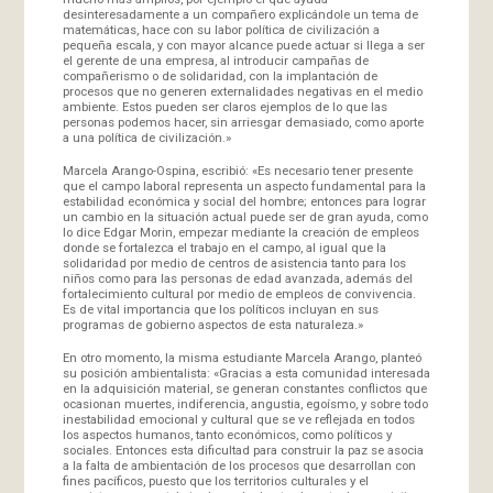
desinteresadamente a un compañero explicándole un tema de
matemáticas, hace con su labor política de civilización a
pequeña escala, y con mayor alcance puede actuar si llega a ser
el gerente de una empresa, al introducir campañas de
compañerismo o de solidaridad, con la implantación de
procesos que no generen externalidades negativas en el medio
ambiente. Estos pueden ser claros ejemplos de lo que las
personas podemos hacer, sin arriesgar demasiado, como aporte
a una política de civilización.»
Marcela Arango-Ospina, escribió: «Es necesario tener presente
que el campo laboral representa un aspecto fundamental para la
estabilidad económica y social del hombre; entonces para lograr
un cambio en la situación actual puede ser de gran ayuda, como
lo dice Edgar Morin, empezar mediante la creación de empleos
donde se fortalezca el trabajo en el campo, al igual que la
solidaridad por medio de centros de asistencia tanto para los
niños como para las personas de edad avanzada, además del
fortalecimiento cultural por medio de empleos de convivencia.
Es de vital importancia que los políticos incluyan en sus
programas de gobierno aspectos de esta naturaleza.»
En otro momento, la misma estudiante Marcela Arango, planteó
su posición ambientalista: «Gracias a esta comunidad interesada
en la adquisición material, se generan constantes conflictos que
ocasionan muertes, indiferencia, angustia, egoísmo, y sobre todo
inestabilidad emocional y cultural que se ve reflejada en todos
los aspectos humanos, tanto económicos, como políticos y
sociales. Entonces esta dificultad para construir la paz se asocia
a la falta de ambientación de los procesos que desarrollan con
fines pacíficos, puesto que los territorios culturales y el