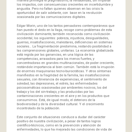
manera privilegia el pragmatismo, la rentabilidad, sin importar
los impactos, con consecuencias crecientes en incertidumbre y
angustia. Pero no faltan quienes observan en las crisis la
oportunidad de salir adelante, con base en la revolución
ocasionada por las comunicaciones digitales.
Edgar Morin, uno de los tantos pensadores contemporáneos que
han puesto el dedo en la llaga, recoge como problemas de esta
civilización dominante, también reconocida como civilización
occidental, los siguientes: pobreza, injusticia, desigualdades,
guerras, insatisfacciones, malestares, deficiencias en sistemas
sociales… La fragmentación predomina, restando posibilidad a
las comprensiones globales, unitarias. La economía globalizada
está regida por las ganancias, en una lógica de las
competencias, arrasadora para los menos fuertes, y
concentradoras en grandes multinacionales, de poder creciente,
restándole importancia al bien común. También está la irrupción
de enormes maquinarias tecno-burocráticas. Y otros síntomas
manifiestos en la fragilidad de la familia, las insatisfacciones
sexuales, con itinerancia de experiencias, el sentimiento de
soledad, las depresiones, el estrés, las enfermedades
psicosomáticas ocasionadas por ambientes nocivos, los del
trabajo y los del sin-trabajo, y las producidas por las
contaminaciones crecientes en el aire y en los productos que
consumimos. Está, de igual modo, el deterioro de la
biodiversidad y de la diversidad cultural. Y el crecimiento
incontrolado de la población.
Este conjunto de situaciones conduce a dudar del carácter
positivo de nuestra civilización, a pesar de tantos logros
científico-técnicos, como en la prevención y atención de
enfermedades, lo que ha mejorado las condiciones de vida de