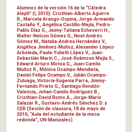
Alumnos de la versión 16 de la “Cátedra
Aleph” (I, 2010): Cristhian-Alberto Aguirre
R., Marcela Arango-Ospina, Jorge-Armando
Castaño Y., Angélica Castillo-Mejía, Pedro-
Pablo Díaz G., Jeimy-Tatiana Echeverri H.,
Walter-Nelson Gómez G., Noel-Andrés
Gómez M., Natalia-Andrea Hernández V.,
Angélica Jiménez-Muñoz, Alexander López-
Arboleda, Paula-Yulieth López V., Juan-
Sebastián Marín C., José-Robinson Mejía S.,
Edward-Arturo Motoa G., Juan-Camilo
Muñoz R., Mónica Ocampo-Mendieta,
Daniel-Felipe Ocampo V., Julián Ocampo-
Zuluaga, Victoria-Eugenia Parra, Jimmy-
Fernando Prieto G., Santiago Rendón-
Valencia, Johan-Camilo Rodríguez B.,
Cristhian-David Romo A., Jorge-Mario
Salazar R., Gustavo-Andrés Sánchez D. y
CER (Sesión de clausura, 18 de mayo de
2010, “Aula del estudiante de la mesa
redonda”, UN-Manizales)