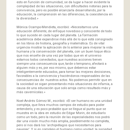
esto en función de comunidad, se da lugar a hacer evidente la
complejidad de las situaciones, con dificultades notorias para la
convivencia, pero es posible alcanzarla desarrollando, por la
educación, la comprensión en las diferencias, la coexistencia en
la diversidad.»
Mónica Ocampo-Mendieta, escribió: «Necesitamos una
educación diferente, de enfoque novedoso y consciente de todo
lo que sucede en cada lugar del planeta. La formación
académica debe expandirse más allá de lo que está consignado
en los libros de historia, geografía y matemática. Es de vital
urgencia mostrar la aplicación de lo anterior para mejorar la vida
humana y la conservación del planeta, con un buen toque ético
que nos enseñe de una vez por todas que en el universo
estamos todos conectados, que nuestras acciones tienen
siempre una consecuencia que, tarde o temprano, afectará a
alguien más y es, por eso mismo, que debemos estar
inteligentemente educados, para tomar las mejores decisiones,
favorables a la convivencia y haciéndonos responsables de las
consecuencias de nuestros actos. No podemos permitir que en
la sociedad se sigan presentando más situaciones de infamia, a
causa de una educación que solo arroja como resultado más y
más cavernícolas.»
Noel-Andrés Gómez M., escribió: «El ser humano es una unidad
compleja, que lleva muchos campos de estudio para poder
entenderlo, y es poco probable que se llegue al punto que se
muestra en la obra en estudio de Edgar Morin, de estudiarlo
como un todo, pero la reunión de las especialidades nos podrá
dar una visión mucho más amplia, posiblemente no completa,
pero sí nos dará los ‘archipiélagos que necesitamos para
navegar’. Y si es complejo el humano como unidad, la sociedad