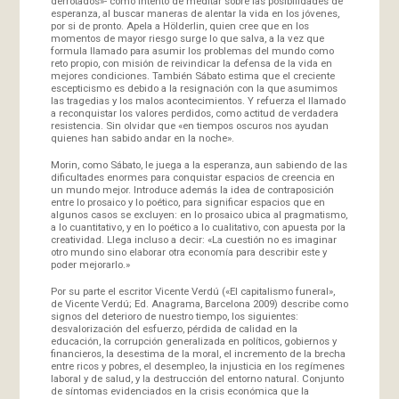
derrotados»- como intento de meditar sobre las posibilidades de
esperanza, al buscar maneras de alentar la vida en los jóvenes,
por si de pronto. Apela a Hölderlin, quien cree que en los
momentos de mayor riesgo surge lo que salva, a la vez que
formula llamado para asumir los problemas del mundo como
reto propio, con misión de reivindicar la defensa de la vida en
mejores condiciones. También Sábato estima que el creciente
escepticismo es debido a la resignación con la que asumimos
las tragedias y los malos acontecimientos. Y refuerza el llamado
a reconquistar los valores perdidos, como actitud de verdadera
resistencia. Sin olvidar que «en tiempos oscuros nos ayudan
quienes han sabido andar en la noche».
Morin, como Sábato, le juega a la esperanza, aun sabiendo de las
dificultades enormes para conquistar espacios de creencia en
un mundo mejor. Introduce además la idea de contraposición
entre lo prosaico y lo poético, para significar espacios que en
algunos casos se excluyen: en lo prosaico ubica al pragmatismo,
a lo cuantitativo, y en lo poético a lo cualitativo, con apuesta por la
creatividad. Llega incluso a decir: «La cuestión no es imaginar
otro mundo sino elaborar otra economía para describir este y
poder mejorarlo.»
Por su parte el escritor Vicente Verdú («El capitalismo funeral»,
de Vicente Verdú; Ed. Anagrama, Barcelona 2009) describe como
signos del deterioro de nuestro tiempo, los siguientes:
desvalorización del esfuerzo, pérdida de calidad en la
educación, la corrupción generalizada en políticos, gobiernos y
financieros, la desestima de la moral, el incremento de la brecha
entre ricos y pobres, el desempleo, la injusticia en los regímenes
laboral y de salud, y la destrucción del entorno natural. Conjunto
de síntomas evidenciados en la crisis económica que la