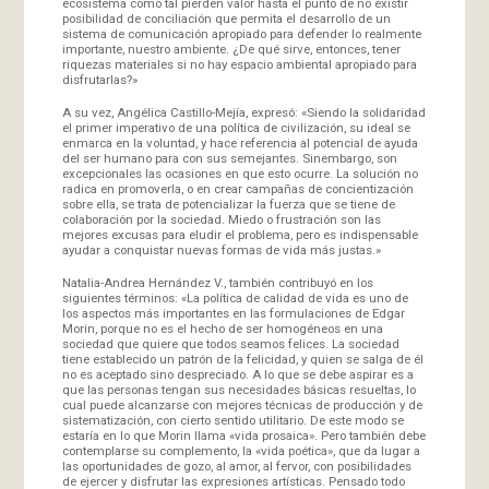
ecosistema como tal pierden valor hasta el punto de no existir
posibilidad de conciliación que permita el desarrollo de un
sistema de comunicación apropiado para defender lo realmente
importante, nuestro ambiente. ¿De qué sirve, entonces, tener
riquezas materiales si no hay espacio ambiental apropiado para
disfrutarlas?»
A su vez, Angélica Castillo-Mejía, expresó: «Siendo la solidaridad
el primer imperativo de una política de civilización, su ideal se
enmarca en la voluntad, y hace referencia al potencial de ayuda
del ser humano para con sus semejantes. Sinembargo, son
excepcionales las ocasiones en que esto ocurre. La solución no
radica en promoverla, o en crear campañas de concientización
sobre ella, se trata de potencializar la fuerza que se tiene de
colaboración por la sociedad. Miedo o frustración son las
mejores excusas para eludir el problema, pero es indispensable
ayudar a conquistar nuevas formas de vida más justas.»
Natalia-Andrea Hernández V., también contribuyó en los
siguientes términos: «La política de calidad de vida es uno de
los aspectos más importantes en las formulaciones de Edgar
Morin, porque no es el hecho de ser homogéneos en una
sociedad que quiere que todos seamos felices. La sociedad
tiene establecido un patrón de la felicidad, y quien se salga de él
no es aceptado sino despreciado. A lo que se debe aspirar es a
que las personas tengan sus necesidades básicas resueltas, lo
cual puede alcanzarse con mejores técnicas de producción y de
sistematización, con cierto sentido utilitario. De este modo se
estaría en lo que Morin llama «vida prosaica». Pero también debe
contemplarse su complemento, la «vida poética», que da lugar a
las oportunidades de gozo, al amor, al fervor, con posibilidades
de ejercer y disfrutar las expresiones artísticas. Pensado todo