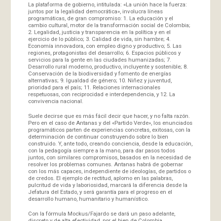
La plataforma de gobierno, intitulada: «La unión hace la fuerza:
juntos por la legalidad democrática», involucra líneas
programáticas, de gran compromiso: 1. La educación y el
cambio cultural, motor de la transformación social de Colombia;
2. Legalidad, justicia y transparencia en la política y en el
ejercicio de lo público; 3. Calidad de vida, sin hambre; 4.
Economía innovadora, con empleo digno y productivo; 5. Las
regiones, protagonistas del desarrollo; 6. Espacios públicos y
servicios para la gente en las ciudades humanizadas; 7.
Desarrollo rural moderno, productivo, incluyente y sostenible; 8.
Conservación de la biodiversidad y fomento de energías
alternativas; 9. Igualdad de género; 10. Niñez y juventud,
prioridad para el país; 11. Relaciones internacionales
respetuosas, con reciprocidad e interdependencia, y 12. La
convivencia nacional.
Suele decirse que es más fácil decir que hacer, y no falta razón.
Pero en el caso de Antanas y del «Partido Verde», los enunciados
programáticos parten de experiencias concretas, exitosas, con la
determinación de continuar construyendo sobre lo bien
construido. Y, ante todo, creando conciencia, desde la educación,
con la pedagogía siempre a la mano, para dar pasos todos
juntos, con similares compromisos, basados en la necesidad de
resolver los problemas comunes. Antanas habrá de gobernar
con los más capaces, independiente de ideologías, de partidos o
de credos. El ejemplo de rectitud, aplomo en las palabras,
pulcritud de vida y laboriosidad, marcará la diferencia desde la
Jefatura del Estado, y será garantía para el progreso en el
desarrollo humano, humanitario y humanístico.
Con la fórmula Mockus/Fajardo se dará un paso adelante,
discreto y de alta efectividad, por el bien de Colombia.