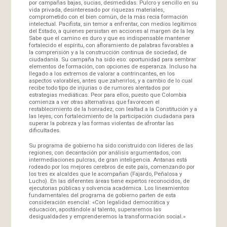
por campañas bajas, sucias, desmedidas. Pulcro y sencillo en su
vida privada, desinteresado por riquezas materiales,
comprometido con el bien común, de la más recia formación
intelectual. Pacifista, sin temor a enfrentar, con medios legítimos
del Estado, a quienes persistan en acciones al margen de la ley.
Sabe que el camino es duro y que es indispensable mantener
fortalecido el espíritu, con afloramiento de palabras favorables a
la comprensión y a la construcción continua de sociedad, de
ciudadanía. Su campaña ha sido eso: oportunidad para sembrar
elementos de formación, con opciones de esperanza. Incluso ha
llegado a los extremos de valorar a contrincantes, en los
aspectos valorables, antes que zaherirlos, y a cambio de lo cual
recibe todo tipo de injurias o de rumores alentados por
estrategias mediáticas. Peor para ellos, puesto que Colombia
comienza a ver otras alternativas que favorecen el
restablecimiento de la honradez, con lealtad a la Constitución y a
las leyes, con fortalecimiento de la participación ciudadana para
superar la pobreza y las formas violentas de afrontar las
dificultades.
Su programa de gobierno ha sido construido con líderes de las
regiones, con decantación por análisis argumentados, con
intermediaciones pulcras, de gran inteligencia. Antanas está
rodeado por los mejores cerebros de este país, comenzando por
los tres ex alcaldes que le acompañan (Fajardo, Peñalosa y
Lucho). En las diferentes áreas tiene expertos reconocidos, de
ejecutorias públicas y solvencia académica. Los lineamientos
fundamentales del programa de gobierno parten de esta
consideración esencial: «Con legalidad democrática y
educación, apostándole al talento, superaremos las
desigualdades y emprenderemos la transformación social.»