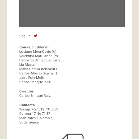
Fundada en 1966 por Carlos-Enrique Ruiz,
Director
Seguir:
Consejo Editorial
Luciano Mora-Osejo (א)
Valentina Marulanda (א)
Heriberto Santacruz-Ibarra
Lia Master
Marta-Cecilia Betancur G.
Carlos-Alberto Ospina H.
Jairo Ruiz-Mejía
Carlos-Enrique Ruiz.
Director
Carlos-Enrique Ruiz
Contacto
Wasap: +57 312 7313583
Carrera 17 No 71-87
Manizales, Colombia,
Sudamérica.