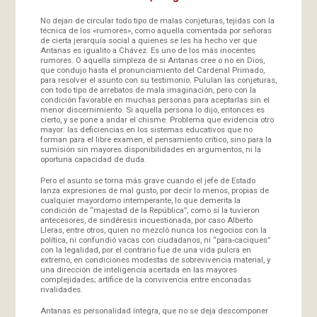
No dejan de circular todo tipo de malas conjeturas, tejidas con la
técnica de los «rumores», como aquella comentada por señoras
de cierta jerarquía social a quienes se les ha hecho ver que
Antanas es igualito a Chávez. Es uno de los más inocentes
rumores. O aquella simpleza de si Antanas cree o no en Dios,
que condujo hasta el pronunciamiento del Cardenal Primado,
para resolver el asunto con su testimonio. Pululan las conjeturas,
con todo tipo de arrebatos de mala imaginación, pero con la
condición favorable en muchas personas para aceptarlas sin el
menor discernimiento. Si aquella persona lo dijo, entonces es
cierto, y se pone a andar el chisme. Problema que evidencia otro
mayor: las deficiencias en los sistemas educativos que no
forman para el libre examen, el pensamiento crítico, sino para la
sumisión sin mayores disponibilidades en argumentos, ni la
oportuna capacidad de duda.
Pero el asunto se torna más grave cuando el jefe de Estado
lanza expresiones de mal gusto, por decir lo menos, propias de
cualquier mayordomo intemperante, lo que demerita la
condición de “majestad de la República”, como sí la tuvieron
antecesores, de sindéresis incuestionada, por caso Alberto
Lleras, entre otros, quien no mezcló nunca los negocios con la
política, ni confundió vacas con ciudadanos, ni “para-caciques”
con la legalidad, por el contrario fue de una vida pulcra en
extremo, en condiciones modestas de sobrevivencia material, y
una dirección de inteligencia acertada en las mayores
complejidades; artífice de la convivencia entre enconadas
rivalidades.
Antanas es personalidad íntegra, que no se deja descomponer