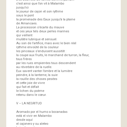
c’est ainsi que l’on vit à Malambo
jusqu’ici
le joueur de cajon et son rythme
sous le pont
la promenade des Eaux jusqu’à la plaine
de Amancaes.
La procession s’écarte du mauve
et ces yeux tels deux perles marines
qui veillent
mulâtre lubrique et sensuel.
Au son de l’artifice, mais avec le bien réel
rythme envoûté de la couleur
les pinceaux s’enduisent aussitôt :
la coupe aux fruits, le marchand de turron, la fleur,
tous frères
par les rues empierrées tous descendent
au réverbère de la ruelle.
Eux savent vanter l’ombre et la lumière
peindre, à la lanterne, la suie
la rouille des choses pesées
et cette joie de vivre
qui fait et défait
le lichen du poème
retenu dans le cœur.
V – LA NEGRITUD
Aromado por el humo a bocanadas
está el vivir en Malambo
desde aquí
el cajonero y su aleteo