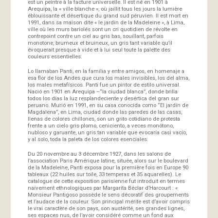
est un peintre à la facture universelle. Il est né en 1901 à
Arequipa, la « ville blanche », où jaillit tous les jours la lumière
éblouissante et désertique du grand sud péruvien. Il est mort en
1991, dans sa maison dite « le jardin de la Madeleine », à Lima,
ville où les murs bariolés sont un cri quotidien de révolte en
contrepoint contre un ciel au gris bas, souillant, parfois
monotone, brumeux et bruineux, un gris tant variable qu’il
évoquerait presque à vide et à lui seul toute la palette des
couleurs essentielles.
Lo llamaban Panti, en la familia y entre amigos, en homenaje a
esa flor de los Andes que cura los males invisibles, los del alma,
los males metafísicos. Panti fue un pintor de estilo universal.
Nació en 1901 en Arequipa –“la ciudad blanca”, donde brilla
todos los días la luz resplandeciente y desértica del gran sur
peruano. Murió en 1991, en su casa conocida como “El jardín de
Magdalena”, en Lima, ciudad donde las paredes de las casas,
llenas de colores chillones, son un grito cotidiano de protesta
frente a un cielo gris plomo, ceniciento, a veces monótono,
nubloso y garuante, un gris tan variable que evocaría casi vacío,
y al solo, toda la paleta de los colores esenciales.
Du 20 novembre au 3 décembre 1927, dans les salons de
l’association Paris Amérique latine, située, alors sur le boulevard
de la Madeleine, Panti exposa pour la première fois en Europe 90
tableaux (22 huiles sur toile, 33 temperas et 35 aquarelles). Le
catalogue de cette exposition parisienne fut introduit en termes
naïvement ethnologiques par Margarita Béclar d’Harcourt : «
Monsieur Pantigoso possède le sens décoratif des groupements
et l’audace de la couleur. Son principal mérite est d’avoir compris
le vrai caractère de son pays, son austérité, ses grandes lignes,
ses espaces nus, de l’avoir considéré comme un fond aux