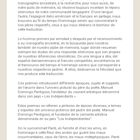
Iconographie ancestrale, à la recherche, pour nous aussi, de
notre puits de mémoire, où résonne toujours incertain le répons
silencieux de notre communauté langagière. D’une langue
l’autre, l’espagnol ibéro américain et le français en partage, nous
trouvons au fil du temps l’hommage serein qui conviendrait à
nos pères respectifs, ceux à qui nous dédions le bonheur de
cette traduction.
Lo hicimos primero por amistad y después por el reconocimiento
a su iconografía ancestral, en la búsqueda para nosotros
también de nuestro aljibe de memoria, lugar donde resuenan
siempre las dudas de una respuesta silenciosa que son propias
de nuestras diferencias idiomáticas. De una lengua a otra, del
español iberoamericano al francés compartido, encontramos en
el transcurso del tiempo el homenaje sereno que corresponde a
nuestros respectivos padres. A ellos, dedicamos la felicidad que
nos produce esta traducción.
Ces poèmes introduisent différents époques, sujets et supports
de l’œuvre dans l’univers pictural du père du poète, Manuel
Domingo Pantigoso, fondateur du courant artistique dénommé
dans son pays « Les Indépendants ».
Estos poemas se refieren a pinturas de épocas diversas, a temas
y soportes del universo pictórico del padre del poeta: Manuel
Domingo Pantigoso, el fundador de la corriente artística
denominada en su país “Los Independientes”.
On le surnommait Panti, en famille et chez les amis, en
hommage à cette fleur des andes qui guérit des maux
insurmontables, ceux de l’âme, les maux métaphysiques. Panti