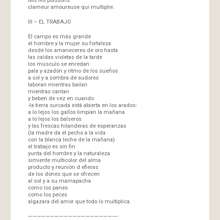
clameur amoureuse qui multiplie.
III – EL TRABAJO
El campo es más grande
el hombre y la mujer su fortaleza
desde los amaneceres de oro hasta
las caídas violetas de la tarde
los músculo se enredan
pala y azadón y ritmo de los sueños
a sol y a sombra de sudores
laboran mientras bailan
mientras cantan
y beben de vez en cuando
-la tierra surcada está abierta en los arados-
a lo lejos los gallos limpian la mañana
a lo lejos los balseros
y las frescas hilanderas de esperanzas
(la madre da el pecho a la vida
con la blanca leche de la mañana)
el trabajo es sin fin
yunta del hombre y la naturaleza
simiente multicolor del alma
producto y reunión d efieras
de los dones que se ofrecen
al sol y a su mamapacha
como los panes
como los peces
algazara del amor que todo lo multiplica.
————————————————————-