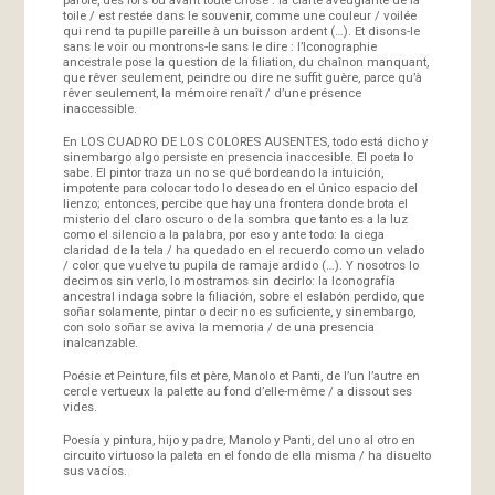
toile / est restée dans le souvenir, comme une couleur / voilée
qui rend ta pupille pareille à un buisson ardent (…). Et disons-le
sans le voir ou montrons-le sans le dire : l’Iconographie
ancestrale pose la question de la filiation, du chaînon manquant,
que rêver seulement, peindre ou dire ne suffit guère, parce qu’à
rêver seulement, la mémoire renaît / d’une présence
inaccessible.
En LOS CUADRO DE LOS COLORES AUSENTES, todo está dicho y
sinembargo algo persiste en presencia inaccesible. El poeta lo
sabe. El pintor traza un no se qué bordeando la intuición,
impotente para colocar todo lo deseado en el único espacio del
lienzo; entonces, percibe que hay una frontera donde brota el
misterio del claro oscuro o de la sombra que tanto es a la luz
como el silencio a la palabra, por eso y ante todo: la ciega
claridad de la tela / ha quedado en el recuerdo como un velado
/ color que vuelve tu pupila de ramaje ardido (…). Y nosotros lo
decimos sin verlo, lo mostramos sin decirlo: la Iconografía
ancestral indaga sobre la filiación, sobre el eslabón perdido, que
soñar solamente, pintar o decir no es suficiente, y sinembargo,
con solo soñar se aviva la memoria / de una presencia
inalcanzable.
Poésie et Peinture, fils et père, Manolo et Panti, de l’un l’autre en
cercle vertueux la palette au fond d’elle-même / a dissout ses
vides.
Poesía y pintura, hijo y padre, Manolo y Panti, del uno al otro en
circuito virtuoso la paleta en el fondo de ella misma / ha disuelto
sus vacíos.