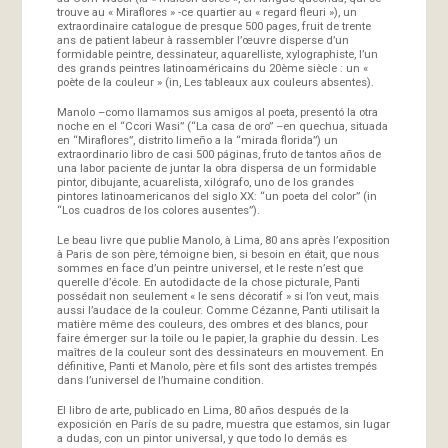
trouve au « Miraflores » -ce quartier au « regard fleuri »), un
extraordinaire catalogue de presque 500 pages, fruit de trente
ans de patient labeur à rassembler l’œuvre disperse d’un
formidable peintre, dessinateur, aquarelliste, xylographiste, l’un
des grands peintres latinoaméricains du 20ème siècle : un «
poète de la couleur » (in, Les tableaux aux couleurs absentes).
Manolo –como llamamos sus amigos al poeta, presentó la otra
noche en el “Ccori Wasi” (“La casa de oro” –en quechua, situada
en “Miraflores”, distrito limeño a la “mirada florida”) un
extraordinario libro de casi 500 páginas, fruto de tantos años de
una labor paciente de juntar la obra dispersa de un formidable
pintor, dibujante, acuarelista, xilógrafo, uno de los grandes
pintores latinoamericanos del siglo XX: “un poeta del color” (in
“Los cuadros de los colores ausentes”).
Le beau livre que publie Manolo, à Lima, 80 ans après l’exposition
à Paris de son père, témoigne bien, si besoin en était, que nous
sommes en face d’un peintre universel, et le reste n’est que
querelle d’école. En autodidacte de la chose picturale, Panti
possédait non seulement « le sens décoratif » si l’on veut, mais
aussi l’audace de la couleur. Comme Cézanne, Panti utilisait la
matière même des couleurs, des ombres et des blancs, pour
faire émerger sur la toile ou le papier, la graphie du dessin. Les
maîtres de la couleur sont des dessinateurs en mouvement. En
définitive, Panti et Manolo, père et fils sont des artistes trempés
dans l’universel de l’humaine condition.
El libro de arte, publicado en Lima, 80 años después de la
exposición en París de su padre, muestra que estamos, sin lugar
a dudas, con un pintor universal, y que todo lo demás es