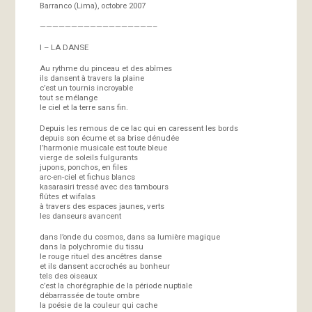
Barranco (Lima), octobre 2007
——————————————————–
I – LA DANSE
Au rythme du pinceau et des abîmes
ils dansent à travers la plaine
c’est un tournis incroyable
tout se mélange
le ciel et la terre sans fin.
Depuis les remous de ce lac qui en caressent les bords
depuis son écume et sa brise dénudée
l’harmonie musicale est toute bleue
vierge de soleils fulgurants
jupons, ponchos, en files
arc-en-ciel et fichus blancs
kasarasiri tressé avec des tambours
flûtes et wifalas
à travers des espaces jaunes, verts
les danseurs avancent
dans l’onde du cosmos, dans sa lumière magique
dans la polychromie du tissu
le rouge rituel des ancêtres danse
et ils dansent accrochés au bonheur
tels des oiseaux
c’est la chorégraphie de la période nuptiale
débarrassée de toute ombre
la poésie de la couleur qui cache