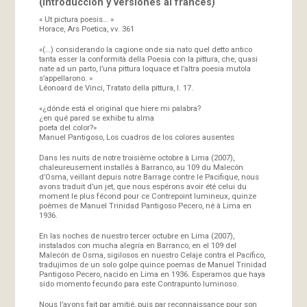
(introducción y versiones al francés)
« Ut pictura poesis… »
Horace, Ars Poetica, vv. 361
«(…) considerando la cagione onde sia nato quel detto antico
tanta esser la conformità della Poesia con la pittura, che, quasi
nate ad un parto, l’una pittura loquace et l’altra poesia mutola
s’appellarono. »
Léonoard de Vinci, Tratato della pittura, I. 17.
«¿dónde está el original que hiere mi palabra?
¿en qué pared se exhibe tu alma
poeta del color?»
Manuel Pantigoso, Los cuadros de los colores ausentes
Dans les nuits de notre troisième octobre à Lima (2007),
chaleureusement installés à Barranco, au 109 du Malecón
d’Osma, veillant depuis notre Barrage contre le Pacifique, nous
avons traduit d’un jet, que nous espérons avoir été celui du
moment le plus fécond pour ce Contrepoint lumineux, quinze
poèmes de Manuel Trinidad Pantigoso Pecero, né à Lima en
1936.
En las noches de nuestro tercer octubre en Lima (2007),
instalados con mucha alegría en Barranco, en el 109 del
Malecón de Osma, sigilosos en nuestro Celaje contra el Pacífico,
tradujimos de un solo golpe quince poemas de Manuel Trinidad
Pantigoso Pecero, nacido en Lima en 1936. Esperamos que haya
sido momento fecundo para este Contrapunto luminoso.
Nous l’avons fait par amitié, puis par reconnaissance pour son