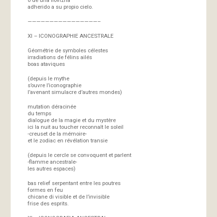
adherido a su propio cielo.
————————————————–
XI – ICONOGRAPHIE ANCESTRALE
Géométrie de symboles célestes
irradiations de félins ailés
boas ataviques
(depuis le mythe
s’ouvre l’iconographie
l’avenant simulacre d’autres mondes)
mutation déracinée
du temps
dialogue de la magie et du mystère
ici la nuit au toucher reconnaît le soleil
-creuset de la mémoire-
et le zodiac en révélation transie
(depuis le cercle se convoquent et parlent
-flamme ancestrale-
les autres espaces)
bas relief serpentant entre les poutres
formes en feu
chicane di visible et de l’invisible
frise des esprits.