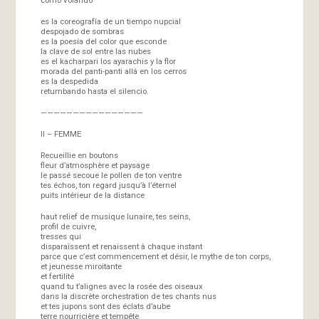
es la coreografía de un tiempo nupcial
despojado de sombras
es la poesía del color que esconde
la clave de sol entre las nubes
es el kacharpari los ayarachis y la flor
morada del panti-panti allá en los cerros
es la despedida
retumbando hasta el silencio.
————————————————
II – FEMME
Recueillie en boutons
fleur d’atmosphère et paysage
le passé secoue le pollen de ton ventre
tes échos, ton regard jusqu’à l’éternel
puits intérieur de la distance
haut relief de musique lunaire, tes seins,
profil de cuivre,
tresses qui
disparaîssent et renaissent à chaque instant
parce que c’est commencement et désir, le mythe de ton corps,
et jeunesse miroitante
et fertilité
quand tu t’alignes avec la rosée des oiseaux
dans la discrète orchestration de tes chants nus
et tes jupons sont des éclats d’aube
terre nourricière et tempête