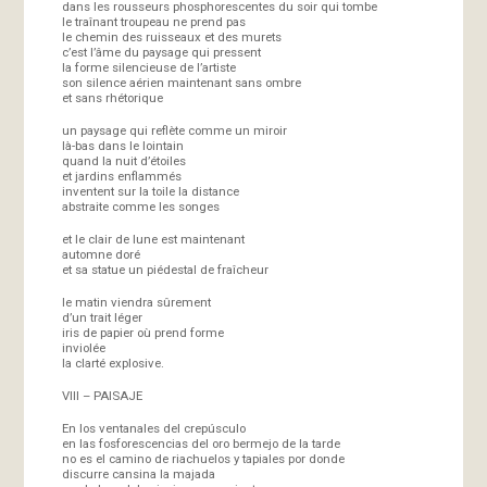
dans les rousseurs phosphorescentes du soir qui tombe
le traînant troupeau ne prend pas
le chemin des ruisseaux et des murets
c’est l’âme du paysage qui pressent
la forme silencieuse de l’artiste
son silence aérien maintenant sans ombre
et sans rhétorique
un paysage qui reflète comme un miroir
là-bas dans le lointain
quand la nuit d’étoiles
et jardins enflammés
inventent sur la toile la distance
abstraite comme les songes
et le clair de lune est maintenant
automne doré
et sa statue un piédestal de fraîcheur
le matin viendra sûrement
d’un trait léger
iris de papier où prend forme
inviolée
la clarté explosive.
VIII – PAISAJE
En los ventanales del crepúsculo
en las fosforescencias del oro bermejo de la tarde
no es el camino de riachuelos y tapiales por donde
discurre cansina la majada