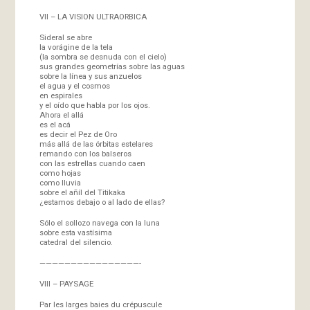
VII – LA VISION ULTRAORBICA
Sideral se abre
la vorágine de la tela
(la sombra se desnuda con el cielo)
sus grandes geometrías sobre las aguas
sobre la línea y sus anzuelos
el agua y el cosmos
en espirales
y el oído que habla por los ojos.
Ahora el allá
es el acá
es decir el Pez de Oro
más allá de las órbitas estelares
remando con los balseros
con las estrellas cuando caen
como hojas
como lluvia
sobre el añíl del Titikaka
¿estamos debajo o al lado de ellas?
Sólo el sollozo navega con la luna
sobre esta vastísima
catedral del silencio.
————————————————-
VIII – PAYSAGE
Par les larges baies du crépuscule