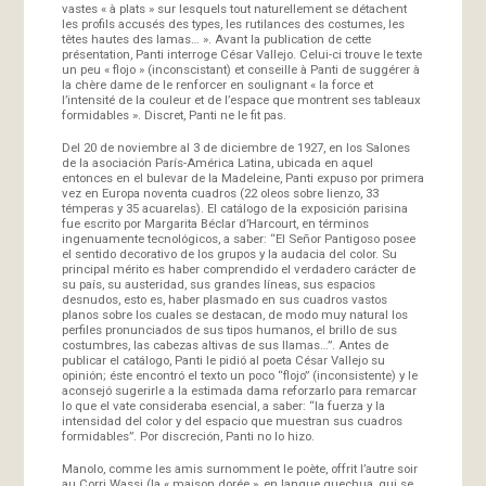
vastes « à plats » sur lesquels tout naturellement se détachent
les profils accusés des types, les rutilances des costumes, les
têtes hautes des lamas… ». Avant la publication de cette
présentation, Panti interroge César Vallejo. Celui-ci trouve le texte
un peu « flojo » (inconscistant) et conseille à Panti de suggérer à
la chère dame de le renforcer en soulignant « la force et
l’intensité de la couleur et de l’espace que montrent ses tableaux
formidables ». Discret, Panti ne le fit pas.
Del 20 de noviembre al 3 de diciembre de 1927, en los Salones
de la asociación París-América Latina, ubicada en aquel
entonces en el bulevar de la Madeleine, Panti expuso por primera
vez en Europa noventa cuadros (22 oleos sobre lienzo, 33
témperas y 35 acuarelas). El catálogo de la exposición parisina
fue escrito por Margarita Béclar d’Harcourt, en términos
ingenuamente tecnológicos, a saber: “El Señor Pantigoso posee
el sentido decorativo de los grupos y la audacia del color. Su
principal mérito es haber comprendido el verdadero carácter de
su país, su austeridad, sus grandes líneas, sus espacios
desnudos, esto es, haber plasmado en sus cuadros vastos
planos sobre los cuales se destacan, de modo muy natural los
perfiles pronunciados de sus tipos humanos, el brillo de sus
costumbres, las cabezas altivas de sus llamas…”. Antes de
publicar el catálogo, Panti le pidió al poeta César Vallejo su
opinión; éste encontró el texto un poco “flojo” (inconsistente) y le
aconsejó sugerirle a la estimada dama reforzarlo para remarcar
lo que el vate consideraba esencial, a saber: “la fuerza y la
intensidad del color y del espacio que muestran sus cuadros
formidables”. Por discreción, Panti no lo hizo.
Manolo, comme les amis surnomment le poète, offrit l’autre soir
au Corri Wassi (la « maison dorée », en langue quechua, qui se