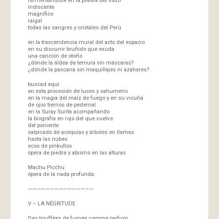
iridiscente
magnífico
raigal
todas las sangres y cristales del Perú
en la trascendencia mural del acto del espacio
en su discurrir bruñido que exuda
una canción de otoño
¿dónde la aldea de ternura sin máscaras?
¿dónde la pascana sin maquillajes ni azahares?
buscad aquí
en esta procesión de luces y sahumerio
en la magia del maíz de fuego y en su vicuña
de ojos tiernos de pedernal
en la Suray Surita acompañando
la biografía en rojo del que vuelve
del poniente
salpicado de acequias y árboles en llamas
hasta las nubes
ecos de pinkullos
ópera de piedra y abismo en las alturas
Machu Picchu
ópera de la nada profunda.
———————————————
V – LA NÉGRITUDE
Des bouffées de fumée comme parfum