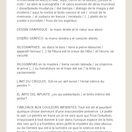
mito / se abre la iconografía / el calco avenido de otros mundos)
/ desarbolada mudanza / del tiempo / diálogo de la magia y del
misterio / aquí la noche al tacto conoce al sol / -crisol de la
memoria- / el zodiaco en trance / revelado / (…) pleito de lo
visible e invisible / friso de los espíritus.
DESSIN GRAPHIQUE : la main droite et le cœur aux abois .
DISEÑO GRAFICO: la mano diestra y el corazón atento.
XILOGRAPHIES : où dans le bois / terre à peine labourée /
apparaît l’amour (…) Sa fêlure est le creux de l’être / et l’encre, sa
vacuité.
XILOGRAFIAS en la madera / tierra recién labrada / se imprime
el amor (…) su hendidura es el hoyo del ser / la tinta su
vaciamiento.
L’ART DU CROQUIS : Est-ce un œil avisé / l’éclat intime du
peintre ?
EL ARTE DEL APUNTE: ¿es ojo adelantado / el brillo íntimo del
pintor?
TABLEAUX AUX COULEURS ABSENTES. Tout est dit et pourtant
quelque chose demeure d’une inaccessible présence. Le poète
le sait. Le peintre en trace un je ne sais quoi qui frise l’intuition,
impuissant à tout donner à voir dans l’unique espace de la toile,
dès lors qu’il y a frontière, alors jaillit le mystère du clair-obscur
ou de l’ombre qui est à la lumière ce que le silence est à la
parole, dès lors ou avant toute chose : la clarté aveuglante de la