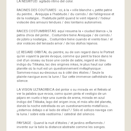
LA NEGRITUD: agitado ritmo del color.
RACINES DES COUTUMES : ici, à la « ville blanche », petite patrie
du peintre… Arequipa a l’habitude / du corrido / de l’allégresse et
de la nostalgie… l’habitude jaillit quand le vent répand / l’odeur
violacée des amours tendues / des lointains autonomes.
RAICES COSTUMBRISTAS: aquí resuena la « ciudad blanca », la
patria chica del pintor… Costumbre tiene Arequipa / de corrido /
de júbilo y nostalgia… Costumbre tiene cuando el viento trae / el
olor violáceo del tensado amor / de los otoños lejanos.
LE REGARD ORBITAL du peintre, ou de son regard dans le Portrait
qu’en voyant la parole évoque, comme qui peint la trace dans le
ciel d’un oiseau ou tisse une corde de sable, regard en bleu
indigo du Titikaka, lac des origines inkas, le plus haut sur cette
planète où la nuit est un questionnement métaphysique :
Sommes-nous au-dessous ou à côté des étoiles / Seule la
plainte navigue avec la lune / Sur cette immense cathédrale du
silence.
LA VISION ULTRAORBICA del pintor o su mirada en el Retrato al
ver la palabra que evoca, como quien pinta el vestigio de un
pájaro en vuelo o teje una cuerda de arena, mirada en azul
índigo del Titikaka, lago del origen inca, el más alto del planeta,
donde la noche estrellada es un cuestionamiento metafísico…
¿estamos debajo o al lado de ellas? / Sólo el sollozo navega con
la luna / sobre esta vastísima / catedral del silencio.
PAYSAGE : Quand la nuit d’étoiles / et jardins enflammés /
invente sur la toile la distance abstraite comme les songes.