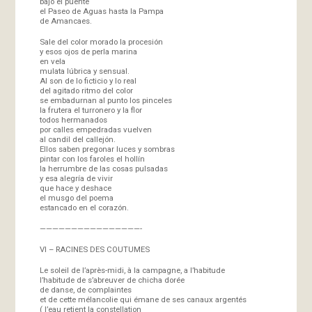
bajo el puente
el Paseo de Aguas hasta la Pampa
de Amancaes.
Sale del color morado la procesión
y esos ojos de perla marina
en vela
mulata lúbrica y sensual.
Al son de lo ficticio y lo real
del agitado ritmo del color
se embadurnan al punto los pinceles
la frutera el turronero y la flor
todos hermanados
por calles empedradas vuelven
al candil del callejón.
Ellos saben pregonar luces y sombras
pintar con los faroles el hollín
la herrumbre de las cosas pulsadas
y esa alegría de vivir
que hace y deshace
el musgo del poema
estancado en el corazón.
————————————————-
VI – RACINES DES COUTUMES
Le soleil de l’après-midi, à la campagne, a l’habitude
l’habitude de s’abreuver de chicha dorée
de danse, de complaintes
et de cette mélancolie qui émane de ses canaux argentés
( l’eau retient la constellation