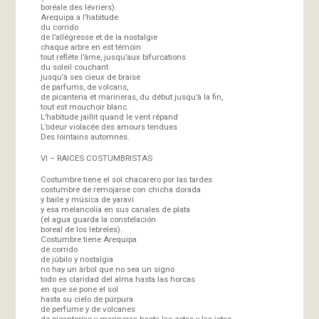
boréale des lévriers).
Arequipa a l’habitude
du corrido
de l’allégresse et de la nostalgie
chaque arbre en est témoin
tout reflète l’âme, jusqu’aux bifurcations
du soleil couchant
jusqu’à ses cieux de braise
de parfums, de volcans,
de picanteria et marineras, du début jusqu’à la fin,
tout est mouchoir blanc.
L’habitude jaillit quand le vent répand
L’odeur violacée des amours tendues
Des lointains automnes.
VI – RAICES COSTUMBRISTAS
Costumbre tiene el sol chacarero por las tardes
costumbre de remojarse con chicha dorada
y baile y música de yaraví
y esa melancolía en sus canales de plata
(el agua guarda la constelación
boreal de los lebreles).
Costumbre tiene Arequipa
de corrido
de júbilo y nostalgia
no hay un árbol que no sea un signo
todo es claridad del alma hasta las horcas
en que se pone el sol
hasta su cielo de púrpura
de perfume y de volcanes
de picanterías y marineras hasta las zetas y las jotas