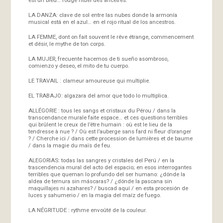
LA DANZA: clave de sol entre las nubes donde la armonía
musical está en el azul… en el rojo ritual de los ancestros.
LA FEMME, dont on fait souvent le rêve étrange, commencement
et désir, le mythe de ton corps.
LA MUJER, frecuente hacemos de ti sueño asombroso,
comienzo y deseo, el mito de tu cuerpo.
LE TRAVAIL : clameur amoureuse qui multiplie.
EL TRABAJO: algazara del amor que todo lo multiplica.
ALLÉGORIE : tous les sangs et cristaux du Pérou / dans la
transcendance murale faite espace… et ces questions terribles
qui brûlent le creux de l’être humain : où est le lieu de la
tendresse à nue ? / Où est l’auberge sans fard ni fleur d’oranger
? / Cherche ici / dans cette procession de lumières et de baume
/ dans la magie du maïs de feu.
ALEGORIAS: todas las sangres y cristales del Perú / en la
trascendencia mural del acto del espacio; en esos interrogantes
terribles que queman lo profundo del ser humano: ¿dónde la
aldea de ternura sin máscaras? / ¿dónde la pascana sin
maquillajes ni azahares? / buscad aquí / en esta procesión de
luces y sahumerio / en la magia del maíz de fuego.
LA NÉGRITUDE : rythme envoûté de la couleur.