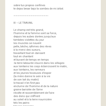
sobre tus propios confines
te dejas besar bajo la sombra de mi árbol.
————————————————-
III – LE TRAVAIL
Le champ est très grand,
l’homme et la femme sont sa force,
depuis les aubes dorées jusqu’aux
tombées violettes du jour
les muscles se nouent
pelle, bêche, rythmes des rêves
à la merci des sueurs,
travaillant tout en dansant
tout en chantant
et buvant de temps en temps
-la terre labourée s’ouvre dans les sillages-
aux lointains les coqs éclaircissent le matin,
aux lointains, les rameurs
et les jeunes tisseuses d’espoir
(la mère donne le sein à la vie
de son lait du matin)
le travail n’en finit pas
enclume de l’homme et de la nature
graine bariolée de l’âme
récolte et rassemblement de foire
des dons qui s’offrent
au soleil et à la terre nourricière
tels les pains
tels les poissons