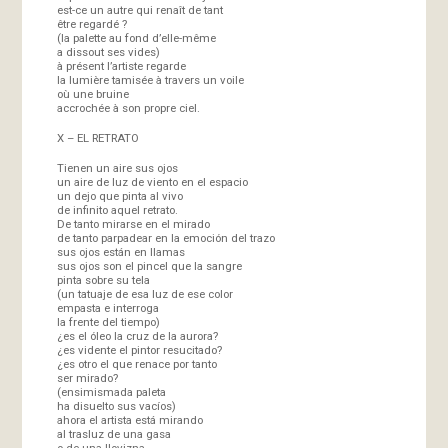
est-ce un autre qui renaît de tant
être regardé ?
(la palette au fond d’elle-même
a dissout ses vides)
à présent l’artiste regarde
la lumière tamisée à travers un voile
où une bruine
accrochée à son propre ciel.
X – EL RETRATO
Tienen un aire sus ojos
un aire de luz de viento en el espacio
un dejo que pinta al vivo
de infinito aquel retrato.
De tanto mirarse en el mirado
de tanto parpadear en la emoción del trazo
sus ojos están en llamas
sus ojos son el pincel que la sangre
pinta sobre su tela
(un tatuaje de esa luz de ese color
empasta e interroga
la frente del tiempo)
¿es el óleo la cruz de la aurora?
¿es vidente el pintor resucitado?
¿es otro el que renace por tanto
ser mirado?
(ensimismada paleta
ha disuelto sus vacíos)
ahora el artista está mirando
al trasluz de una gasa
o de una llovizna