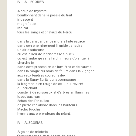
IV – ALLEGORIES
A coup de mystère
bouillonnant dans la poésie du trait
iridescent
magnifique
radical
tous les sangs et cristaux du Pérou
dans la transcendance murale faite espace
dans son cheminement limpide transpire
un air d’automne
où est le lieu de la tendresse à nue ?
où est l’auberge sans fard ni fleurs d’oranger ?
cherche ici
dans cette procession de lumières et de baume
dans la magie du maïs de feu et dans la vigogne
aux yeux tendres couleur sylex
dans la Suray Surita qui accompagne
la biographie en rouge de celui qui revient
du couchant
constellé de ruisseaux et d’arbres en flammes
jusqu’aux nus
échos des Pinkullos
de pierre et d’abîme dans les hauteurs
Machu Picchu
hymne aux profondeurs du néant.
IV – ALEGORIAS
A golpe de misterio
fermentándose en la poesía del trazo