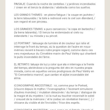
PAISAJE: Cuando la noche de centellas / y jardines incendiados
/ crean en el lienzo la distancia / abstracta como los sueños.
LES GRANDS THEMES : en pleine fatigue / la coupe en jachère /
la terre labourable / la toile a redressé vers le ciel son étendard, /
son regard et son pinceau.
LOS GRANDES TEMAS: a puro cansancio / la copa en barbecho /
(la tierra labrantía) / El lienzo ha enderezado al cielo su
estandarte / su mirada y su pincel.
LE PORTRAIT : tatouage de lumière et de couleur qui relie et
interroge le front du temps, où la question de l’autre en nous-
mêmes revient à travers notre propre regard, comme dans ces
vers majestueux du Cimetière marin de Paul Valéry qui chantent
le puits insondable de l’âme.
EL RETRATO: tatuaje de luz y color que ata e interroga a la frente
del tiempo, abriéndose a la pregunta del otro en nuestra propia
mirada, como en aquellos versos prodigiosos de Paul Valéry en
“El Cementerio marino”, que cantan el aljibe insondable del
alma.
ICONOGRAPHIE ANCESTRALE : ici, comme pour le Portrait,
(s’ouvre depuis le mythe / l’iconographie / l’avenant simulacre
d’autres mondes) / mutation déracinée / du temps / dialogue de
la magie et du mystère / ici la nuit au toucher reconnaît le soleil
/ creuset de la mémoire / et le zodiac en révélation transie (…) /
chicane du visible et de l’invisible / frise des esprits.
ICONOGRAFIA ANCESTRAL: aquí, como en el Retrato, (desde el