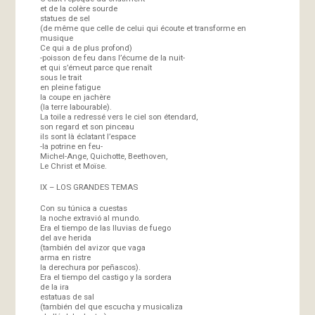
et de la colère sourde
statues de sel
(de même que celle de celui qui écoute et transforme en
musique
Ce qui a de plus profond)
-poisson de feu dans l’écume de la nuit-
et qui s’émeut parce que renaît
sous le trait
en pleine fatigue
la coupe en jachère
(la terre labourable).
La toile a redressé vers le ciel son étendard,
son regard et son pinceau
ils sont là éclatant l’espace
-la potrine en feu-
Michel-Ange, Quichotte, Beethoven,
Le Christ et Moïse.
IX – LOS GRANDES TEMAS
Con su túnica a cuestas
la noche extravió al mundo.
Era el tiempo de las lluvias de fuego
del ave herida
(también del avizor que vaga
arma en ristre
la derechura por peñascos).
Era el tiempo del castigo y la sordera
de la ira
estatuas de sal
(también del que escucha y musicaliza