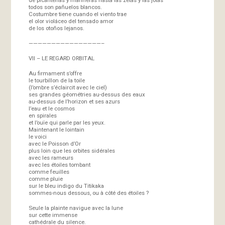
todos son pañuelos blancos.
Costumbre tiene cuando el viento trae
el olor violáceo del tensado amor
de los otoños lejanos.
————————————————–
VII – LE REGARD ORBITAL
Au firmament s’offre
le tourbillon de la toile
(l’ombre s’éclaircit avec le ciel)
ses grandes géométries au-dessus des eaux
au-dessus de l’horizon et ses azurs
l’eau et le cosmos
en spirales
et l’ouïe qui parle par les yeux.
Maintenant le lointain
le voici
avec le Poisson d’Or
plus loin que les orbites sidérales
avec les rameurs
avec les étoiles tombant
comme feuilles
comme pluie
sur le bleu indigo du Titikaka
sommes-nous dessous, ou à côté des étoiles ?
Seule la plainte navigue avec la lune
sur cette immense
cathédrale du silence.