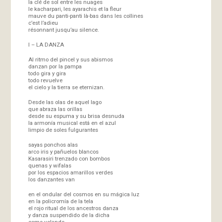
la clé de sol entre les nuages
le kacharpari, les ayarachis et la fleur
mauve du panti-panti là-bas dans les collines
c’est l’adieu
résonnant jusqu’au silence.
I – LA DANZA
Al ritmo del pincel y sus abismos
danzan por la pampa
todo gira y gira
todo revuelve
el cielo y la tierra se eternizan.
Desde las olas de aquel lago
que abraza las orillas
desde su espuma y su brisa desnuda
la armonía musical está en el azul
limpio de soles fulgurantes
sayas ponchos alas
arco iris y pañuelos blancos
Kasarasiri trenzado con bombos
quenas y wifalas
por los espacios amarillos verdes
los danzantes van
en el ondular del cosmos en su mágica luz
en la policromía de la tela
el rojo ritual de los ancestros danza
y danza suspendido de la dicha
como volando