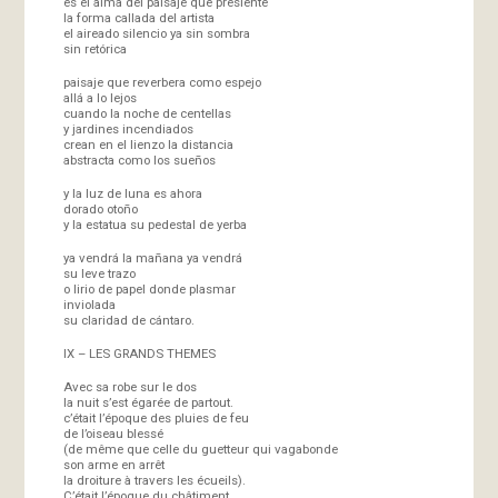
es el alma del paisaje que presiente
la forma callada del artista
el aireado silencio ya sin sombra
sin retórica
paisaje que reverbera como espejo
allá a lo lejos
cuando la noche de centellas
y jardines incendiados
crean en el lienzo la distancia
abstracta como los sueños
y la luz de luna es ahora
dorado otoño
y la estatua su pedestal de yerba
ya vendrá la mañana ya vendrá
su leve trazo
o lirio de papel donde plasmar
inviolada
su claridad de cántaro.
IX – LES GRANDS THEMES
Avec sa robe sur le dos
la nuit s’est égarée de partout.
c’était l’époque des pluies de feu
de l’oiseau blessé
(de même que celle du guetteur qui vagabonde
son arme en arrêt
la droiture à travers les écueils).
C’était l’époque du châtiment