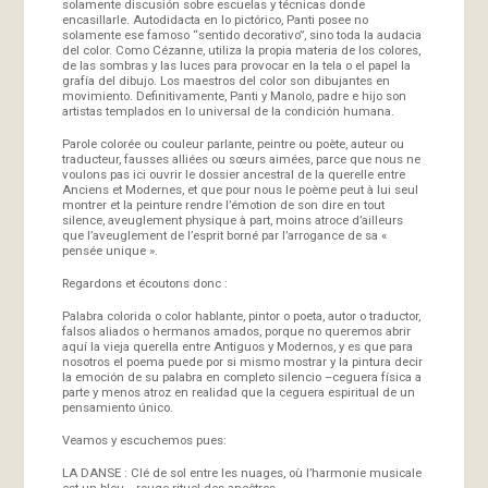
solamente discusión sobre escuelas y técnicas donde
encasillarle. Autodidacta en lo pictórico, Panti posee no
solamente ese famoso “sentido decorativo”, sino toda la audacia
del color. Como Cézanne, utiliza la propia materia de los colores,
de las sombras y las luces para provocar en la tela o el papel la
grafía del dibujo. Los maestros del color son dibujantes en
movimiento. Definitivamente, Panti y Manolo, padre e hijo son
artistas templados en lo universal de la condición humana.
Parole colorée ou couleur parlante, peintre ou poète, auteur ou
traducteur, fausses alliées ou sœurs aimées, parce que nous ne
voulons pas ici ouvrir le dossier ancestral de la querelle entre
Anciens et Modernes, et que pour nous le poème peut à lui seul
montrer et la peinture rendre l’émotion de son dire en tout
silence, aveuglement physique à part, moins atroce d’ailleurs
que l’aveuglement de l’esprit borné par l’arrogance de sa «
pensée unique ».
Regardons et écoutons donc :
Palabra colorida o color hablante, pintor o poeta, autor o traductor,
falsos aliados o hermanos amados, porque no queremos abrir
aquí la vieja querella entre Antiguos y Modernos, y es que para
nosotros el poema puede por si mismo mostrar y la pintura decir
la emoción de su palabra en completo silencio –ceguera física a
parte y menos atroz en realidad que la ceguera espiritual de un
pensamiento único.
Veamos y escuchemos pues:
LA DANSE : Clé de sol entre les nuages, où l’harmonie musicale
est un bleu… rouge rituel des ancêtres.