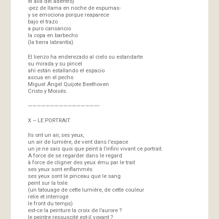
el allá del adentro)
-pez de llama en noche de espumas-
y se emociona porque reaparece
bajo el trazo
a puro cansancio
la copa en barbecho
(la tierra labrantía).
El lienzo ha enderezado al cielo su estandarte
su mirada y su pincel
ahí están estallando el espacio
ascua en el pecho
Miguel Ángel Quijote Beethoven
Cristo y Moisés.
————————————————-
X – LE PORTRAIT
Ils ont un air, ses yeux,
un air de lumière, de vent dans l’espace
un je ne sais quoi que peint à l’infini vivant ce portrait.
A force de se regarder dans le regard
à force de cligner des yeux ému par le trait
ses yeux sont enflammés
ses yeux sont le pinceau que le sang
peint sur la toile
(un tatouage de cette lumière, de cette couleur
relie et interroge
le front du temps)
est-ce la peinture la croix de l’aurore ?
le peintre ressuscité est-il voyant ?