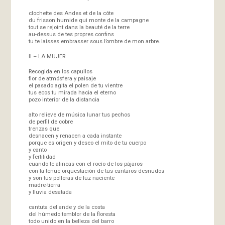
clochette des Andes et de la côte
du frisson humide qui monte de la campagne
tout se rejoint dans la beauté de la terre
au-dessus de tes propres confins
tu te laisses embrasser sous l’ombre de mon arbre.
II – LA MUJER
Recogida en los capullos
flor de atmósfera y paisaje
el pasado agita el polen de tu vientre
tus ecos tu mirada hacia el eterno
pozo interior de la distancia
alto relieve de música lunar tus pechos
de perfil de cobre
trenzas que
desnacen y renacen a cada instante
porque es origen y deseo el mito de tu cuerpo
y canto
y fertilidad
cuando te alineas con el rocío de los pájaros
con la tenue orquestación de tus cantaros desnudos
y son tus polleras de luz naciente
madre-tierra
y lluvia desatada
cantuta del ande y de la costa
del húmedo temblor de la floresta
todo unido en la belleza del barro