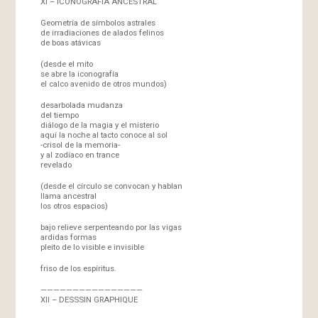
XI – ICONOGRAFIA ANCESTRAL
Geometría de símbolos astrales
de irradiaciones de alados felinos
de boas atávicas
(desde el mito
se abre la iconografía
el calco avenido de otros mundos)
desarbolada mudanza
del tiempo
diálogo de la magia y el misterio
aquí la noche al tacto conoce al sol
-crisol de la memoria-
y al zodíaco en trance
revelado
(desde el círculo se convocan y hablan
llama ancestral
los otros espacios)
bajo relieve serpenteando por las vigas
ardidas formas
pleito de lo visible e invisible
friso de los espíritus.
————————————————
XII – DESSSIN GRAPHIQUE