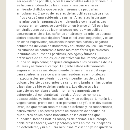
ser aplastados por ellas, o por las incontables ratas y ratones que
se habían apoderado de las masas y pasaban en masa
emitiendo chillidos que parecían sirenas de pequeñas
ambulancias. El polvo de las alas de las polillas asfixiaba a los
niños y causó una epidemia de asma. A las ratas había que
matarlas con lanzagranadas o incinerarlas con napalm. Las
moscas, sinembargo, se convirtieron en blanco difícil para las
ametralladoras porque las mariposas negras y las polillas
oscurecían el cielo. Los cañones antiáreos y los misiles apenas
abrían boquetes que dejaban filtrar el sol unos segundos, y caían
en sitios imprevistos, causando incontables daños y cegando
centenares de vidas de inocentes y asustados civiles. Las ratas y
los runchos se comieron a todos los mamíferos que pudieron,
incluidos los humanos pacifistas, ecólogos y furiosos
defensores de animales, que identificaban fácilmente, aunque
nunca se supo cómo; después emigraron a los basurales de las
afueras y asolaron el campo. La gente estaba relativamente
segura en sus casas, dependiendo de sus armas y del ingenio
para apertrecharse y convertir sus residencias en fortalezas
inexpugnables, pero tenían que vivir pendientes de que las
pulgas o los piojos sedientos de sangre no tumbaran las puertas
o las rejas de hierro de las ventanas. Los disparos y las
explosiones sonaban a cada momento y aumentaban el
estruendo del constante batir de alas. Algunos hombres,
desaparecidos ya todos los pacifistas y los ecólogos -también las
vegetarianos-, pronto se dieron por vencidos y fueron devorados.
Otros, los que tenían más medios de defensa y los más tenaces,
sobrevivieron. Las pestes pronto se cansaron de asediar los
búnqueres de los pocos habitantes de las ciudades que
quedaban, hechos inútiles manojos de nervios. En el campo
había presas fáciles, vacas y cerdos y otros animales incapaces
de defenderse, y ni siquiera nerviosos. Y cuando ya no quedaba