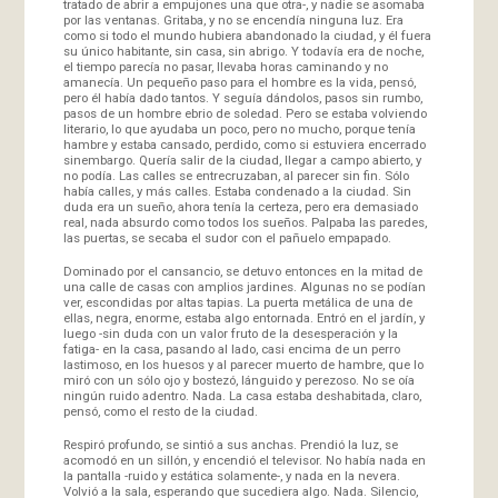
tratado de abrir a empujones una que otra-, y nadie se asomaba
por las ventanas. Gritaba, y no se encendía ninguna luz. Era
como si todo el mundo hubiera abandonado la ciudad, y él fuera
su único habitante, sin casa, sin abrigo. Y todavía era de noche,
el tiempo parecía no pasar, llevaba horas caminando y no
amanecía. Un pequeño paso para el hombre es la vida, pensó,
pero él había dado tantos. Y seguía dándolos, pasos sin rumbo,
pasos de un hombre ebrio de soledad. Pero se estaba volviendo
literario, lo que ayudaba un poco, pero no mucho, porque tenía
hambre y estaba cansado, perdido, como si estuviera encerrado
sinembargo. Quería salir de la ciudad, llegar a campo abierto, y
no podía. Las calles se entrecruzaban, al parecer sin fin. Sólo
había calles, y más calles. Estaba condenado a la ciudad. Sin
duda era un sueño, ahora tenía la certeza, pero era demasiado
real, nada absurdo como todos los sueños. Palpaba las paredes,
las puertas, se secaba el sudor con el pañuelo empapado.
Dominado por el cansancio, se detuvo entonces en la mitad de
una calle de casas con amplios jardines. Algunas no se podían
ver, escondidas por altas tapias. La puerta metálica de una de
ellas, negra, enorme, estaba algo entornada. Entró en el jardín, y
luego -sin duda con un valor fruto de la desesperación y la
fatiga- en la casa, pasando al lado, casi encima de un perro
lastimoso, en los huesos y al parecer muerto de hambre, que lo
miró con un sólo ojo y bostezó, lánguido y perezoso. No se oía
ningún ruido adentro. Nada. La casa estaba deshabitada, claro,
pensó, como el resto de la ciudad.
Respiró profundo, se sintió a sus anchas. Prendió la luz, se
acomodó en un sillón, y encendió el televisor. No había nada en
la pantalla -ruido y estática solamente-, y nada en la nevera.
Volvió a la sala, esperando que sucediera algo. Nada. Silencio,