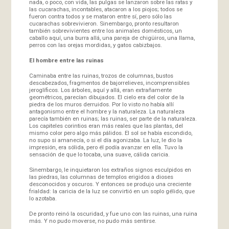
nada, o poco, con vida, las pulgas se lanzaron sobre las ratas y
las cucarachas, incontables, atacaron a los piojos; todos se
fueron contra todos y se mataron entre sí, pero sólo las
cucarachas sobrevivieron. Sinembargo, pronto resultaron
también sobrevivientes entre los animales domésticos, un
caballo aquí, una burra allá, una pareja de chigüiros, una llama,
perros con las orejas mordidas, y gatos cabizbajos.
El hombre entre las ruinas
Caminaba entre las ruinas, trozos de columnas, bustos
descabezados, fragmentos de bajorrelieves, incomprensibles
jeroglíficos. Los árboles, aquí y allá, eran extrañamente
geométricos, parecían dibujados. El cielo era del color de la
piedra de los muros derruidos. Por lo visto no había allí
antagonismo entre el hombre y la naturaleza. La naturaleza
parecía también en ruinas; las ruinas, ser parte de la naturaleza.
Los capiteles corintios eran más reales que las plantas, del
mismo color pero algo más pálidos. El sol se había escondido,
no supo si amanecía, o si el día agonizaba. La luz, le dio la
impresión, era sólida, pero él podía avanzar en ella. Tuvo la
sensación de que lo tocaba, una suave, cálida caricia.
Sinembargo, le inquietaron los extraños signos esculpidos en
las piedras, las columnas de templos erigidos a dioses
desconocidos y oscuros. Y entonces se produjo una creciente
frialdad: la caricia de la luz se convirtió en un soplo gélido, que
lo azotaba.
De pronto reinó la oscuridad, y fue uno con las ruinas, una ruina
más. Y no pudo moverse, no pudo más sentirse.