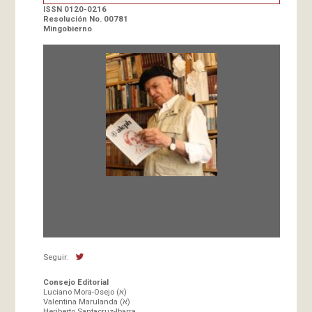
ISSN 0120-0216
Resolución No. 00781
Mingobierno
Fundada en 1966 por Carlos-Enrique Ruiz,
Director
Seguir:
Consejo Editorial
Luciano Mora-Osejo (א)
Valentina Marulanda (א)
Heriberto Santacruz-Ibarra