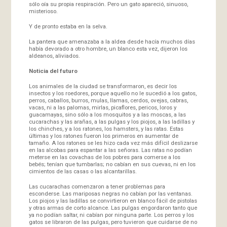
sólo oía su propia respiración. Pero un gato apareció, sinuoso,
misterioso.
Y de pronto estaba en la selva.
La pantera que amenazaba a la aldea desde hacía muchos días
había devorado a otro hombre, un blanco esta vez, dijeron los
aldeanos, aliviados.
Noticia del futuro
Los animales de la ciudad se transformaron, es decir los
insectos y los roedores, porque aquello no le sucedió a los gatos,
perros, caballos, burros, mulas, llamas, cerdos, ovejas, cabras,
vacas, ni a las palomas, mirlas, picaflores, pericos, loros y
guacamayas, sino sólo a los mosquitos y a las moscas, a las
cucarachas y las arañas, a las pulgas y los piojos, a las ladillas y
los chinches, y a los ratones, los hamsters, y las ratas. Estas
últimas y los ratones fueron los primeros en aumentar de
tamaño. A los ratones se les hizo cada vez más difícil deslizarse
en las alcobas para espantar a las señoras. Las ratas no podían
meterse en las covachas de los pobres para comerse a los
bebés; tenían que tumbarlas; no cabían en sus cuevas, ni en los
cimientos de las casas o las alcantarillas.
Las cucarachas comenzaron a tener problemas para
esconderse. Las mariposas negras no cabían por las ventanas.
Los piojos y las ladillas se convirtieron en blanco fácil de pistolas
y otras armas de corto alcance. Las pulgas engordaron tanto que
ya no podían saltar, ni cabían por ninguna parte. Los perros y los
gatos se libraron de las pulgas, pero tuvieron que cuidarse de no