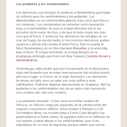
Los pedantes y los sentimentales
Los demonios, sus amigos, le contaron a Swedenborg que había
un infierno para los sentimentales y los pedantes. Los
abandonaban en un interminable palacio, más vacío que lleno y
sin ventanas. Los condenados los recorrían como buscando
algo, y se lamentaban de que su mayor tormento era el ser
privados de la visión de Dios, y de que el dolor moral era más
vivo que el físico. Y entonces los demonios los echaban en un
mar de fuego, de donde nadie, ni los mismos demonios, podían
sacarlos y donde sólo existía el dolor físico. Esto lo cuenta el
falso Swedenborg, en un libro llamado
Ensueños
, y la anécdota,
bajo el título “El mayor tormento”, la incluye Borges en la
prodigiosa antología que hizo con Bioy Casares,
Cuentos breves y
extraordinarios
.
Sinembargo, cabe anotar que eso fue pensado en el diecinueve,
siglo del farsante que se creyó reencarnación del místico sueco,
pero tuvo lugar -si lo tuvo- en el siglo dieciocho. Los demonios
de ahora, en todo caso, se sabe, son más sutiles y más
sofisticados. Prefieren dejarlos eternamente en el palacio. Allí los
pedantes y los sentimentales van de un lado a otro, buscando
una ventana, tan sólo una ventana.
Los pedantes discuten. Creen unos encontrar huellas de
Vitruvio, un Vitruvio ciego por supuesto, en la construcción del
original y oscurísimo edificio. Otros aluden a Palladio o a Sir
Christopher Wren, los modernistas a Frank Lloyd Wright y los
postmodernos a Frank Gehry. Se agreden entre sí en defensa de
sus teorías, y todos atacan a los sentimentales, que viven
sepultados en un mar de lágrimas, porque saben que nunca