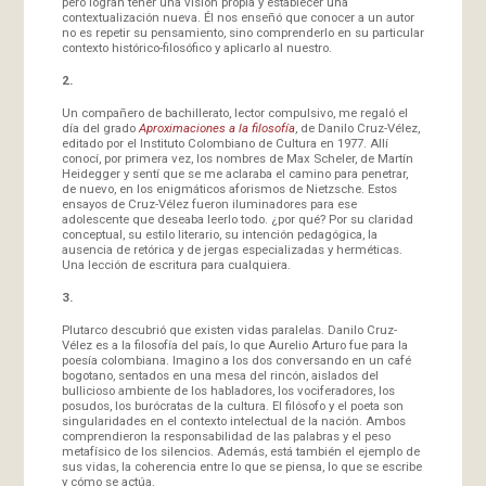
pero logran tener una visión propia y establecer una
contextualización nueva. Él nos enseñó que conocer a un autor
no es repetir su pensamiento, sino comprenderlo en su particular
contexto histórico-filosófico y aplicarlo al nuestro.
2.
Un compañero de bachillerato, lector compulsivo, me regaló el
día del grado
Aproximaciones a la filosofía
, de Danilo Cruz-Vélez,
editado por el Instituto Colombiano de Cultura en 1977. Allí
conocí, por primera vez, los nombres de Max Scheler, de Martín
Heidegger y sentí que se me aclaraba el camino para penetrar,
de nuevo, en los enigmáticos aforismos de Nietzsche. Estos
ensayos de Cruz-Vélez fueron iluminadores para ese
adolescente que deseaba leerlo todo. ¿por qué? Por su claridad
conceptual, su estilo literario, su intención pedagógica, la
ausencia de retórica y de jergas especializadas y herméticas.
Una lección de escritura para cualquiera.
3.
Plutarco descubrió que existen vidas paralelas. Danilo Cruz-
Vélez es a la filosofía del país, lo que Aurelio Arturo fue para la
poesía colombiana. Imagino a los dos conversando en un café
bogotano, sentados en una mesa del rincón, aislados del
bullicioso ambiente de los habladores, los vociferadores, los
posudos, los burócratas de la cultura. El filósofo y el poeta son
singularidades en el contexto intelectual de la nación. Ambos
comprendieron la responsabilidad de las palabras y el peso
metafísico de los silencios. Además, está también el ejemplo de
sus vidas, la coherencia entre lo que se piensa, lo que se escribe
y cómo se actúa.