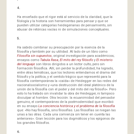
4.
Ha enseñado que el rigor está al servicio de la claridad, que la
filología y la historia son herramientas para pensar y que se
pueden utilizar categorías heidegerianas de pensamiento, sin
abusar de retóricas vacías ni de simulaciones conceptuales.
5.
Ha sabido combinar su preocupación por la esencia de la
filosofía y también por su utilidad. Al lado de un libro como
Filosofía sin supuestos
, original investigación para académicos;
ensayos como
Tabula Rasa
,
El mito del rey filósofo
y
El misterio
del lenguaje
son libros dirigidos a un lector culto, pero sin
formación filosófica. Allí, sin perder la profundidad, ha logrado,
entre otras temáticas, que los lectores entendamos el drama del
filósofo y la política, y el sentido trágico que representó para la
filosofía contemporánea la «caída» de Heidegger en las redes del
nacionalsocialismo y «una destrucción del ideal platónico de la
unión de la filosofía con el poder y del mito del rey filósofo». Pero
esto lo ha tratado sin invalidar la obra de Heidegger, ni tampoco
disculpar al hombre. Otra lección: la ecuanimidad del pensador
genuino, el contemporáneo de la postmodernidad que escribió
en su ensayo
La conciencia histórica y el problema de la filosofía
que: «No hay filosofía, sino filosofías. Las filosofías se niegan las
unas a las otras. Cada una comienza sin tener en cuenta las
anteriores». Gran lección para los dogmáticos y los epígonos de
los grandes filósofos.
6.