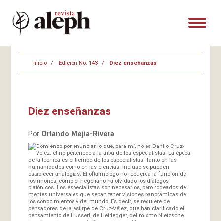
Inicio
Edición No. 143
Diez enseñanzas
Diez enseñanzas
Por
Orlando Mejía-Rivera
Comienzo por enunciar lo que, para mí, no es Danilo Cruz-
Vélez; él no pertenece a la tribu de los especialistas. La época
de la técnica es el tiempo de los especialistas. Tanto en las
humanidades como en las ciencias. Incluso se pueden
establecer analogías: El oftalmólogo no recuerda la función de
los riñones, como el hegeliano ha olvidado los diálogos
platónicos. Los especialistas son necesarios, pero rodeados de
mentes universales que sepan tener visiones panorámicas de
los conocimientos y del mundo. Es decir, se requiere de
pensadores de la estirpe de Cruz-Vélez, que han clarificado el
pensamiento de Husserl, de Heidegger, del mismo Nietzsche,