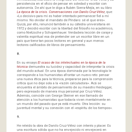
persistencia en el oficio de pensar en soledad y escribir con
autonomía. De ahí que le diga a Rubén Sierra-Mejía, en su libro
La época de la crisis. Conversaciones con Danilo Cruz-Vélez
, que:
«Lo decisivo para mí es haber intentado permanecer fiel a mí
mismo. No olvidar el mandato de Píndaro: sé el que eres».
Quizá, por ello, renunció también a su cátedra universitaria en
1972 y decidió escribir con la libertad del filósofo no académico,
como Nietzsche y Schopenhauer. Verdadera lección de coraje y
valentía espiritual esa de pretender ser un escritor libre en un
país que tiene tan pocos lectores en general y aun menos
lectores calificados de libros de pensamiento.
8.
En su ensayo
El ocaso de los intelectuales en la época de la
técnica
demuestra su lucidez y capacidad de interpretar la crisis
del mundo actual. En una época dominada por la tecnología le
corresponde a los humanistas afrontar un nuevo reto: pensar
una nueva ética para la técnica, prepararse para la comprensión
crítica que no deje sola a la «razón calculadora». Acá se
encuentra el ámbito de pensamiento de su maestro Heidegger,
pero expresado de manera muy personal por Cruz-Vélez.
Además, coincide con George Steiner en ese llamado de
atención a los humanistas que todavía viven mentalmente en
un mundo del pasado que ya está muerto. Otra lección: su
juventud mental y su conexión con el «espíritu de los tiempos».
9.
He releído la obra de Danilo Cruz-Vélez con interés y placer. Es
una escritura sólida que no ha envejecido ni envejecerá en