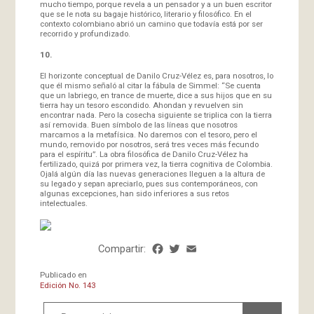
mucho tiempo, porque revela a un pensador y a un buen escritor
que se le nota su bagaje histórico, literario y filosófico. En el
contexto colombiano abrió un camino que todavía está por ser
recorrido y profundizado.
10.
El horizonte conceptual de Danilo Cruz-Vélez es, para nosotros, lo
que él mismo señaló al citar la fábula de Simmel: “Se cuenta
que un labriego, en trance de muerte, dice a sus hijos que en su
tierra hay un tesoro escondido. Ahondan y revuelven sin
encontrar nada. Pero la cosecha siguiente se triplica con la tierra
así removida. Buen símbolo de las líneas que nosotros
marcamos a la metafísica. No daremos con el tesoro, pero el
mundo, removido por nosotros, será tres veces más fecundo
para el espíritu”. La obra filosófica de Danilo Cruz-Vélez ha
fertilizado, quizá por primera vez, la tierra cognitiva de Colombia.
Ojalá algún día las nuevas generaciones lleguen a la altura de
su legado y sepan apreciarlo, pues sus contemporáneos, con
algunas excepciones, han sido inferiores a sus retos
intelectuales.
Compartir:
Facebook
Twitter
Email
Share
Publicado en
Edición No. 143