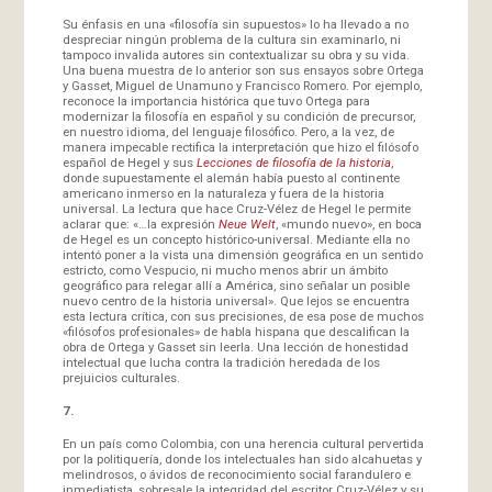
Su énfasis en una «filosofía sin supuestos» lo ha llevado a no
despreciar ningún problema de la cultura sin examinarlo, ni
tampoco invalida autores sin contextualizar su obra y su vida.
Una buena muestra de lo anterior son sus ensayos sobre Ortega
y Gasset, Miguel de Unamuno y Francisco Romero. Por ejemplo,
reconoce la importancia histórica que tuvo Ortega para
modernizar la filosofía en español y su condición de precursor,
en nuestro idioma, del lenguaje filosófico. Pero, a la vez, de
manera impecable rectifica la interpretación que hizo el filósofo
español de Hegel y sus
Lecciones de filosofía de la historia
,
donde supuestamente el alemán había puesto al continente
americano inmerso en la naturaleza y fuera de la historia
universal. La lectura que hace Cruz-Vélez de Hegel le permite
aclarar que: «…la expresión
Neue Welt
, «mundo nuevo», en boca
de Hegel es un concepto histórico-universal. Mediante ella no
intentó poner a la vista una dimensión geográfica en un sentido
estricto, como Vespucio, ni mucho menos abrir un ámbito
geográfico para relegar allí a América, sino señalar un posible
nuevo centro de la historia universal». Que lejos se encuentra
esta lectura crítica, con sus precisiones, de esa pose de muchos
«filósofos profesionales» de habla hispana que descalifican la
obra de Ortega y Gasset sin leerla. Una lección de honestidad
intelectual que lucha contra la tradición heredada de los
prejuicios culturales.
7.
En un país como Colombia, con una herencia cultural pervertida
por la politiquería, donde los intelectuales han sido alcahuetas y
melindrosos, o ávidos de reconocimiento social farandulero e
inmediatista, sobresale la integridad del escritor Cruz-Vélez y su