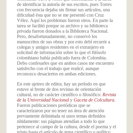
de identificar la autoría de sus escritos, pues Torres
con frecuencia dejaba sin firmar sus artículos, una
dificultad ésta que no se me presentó con Cruz
Vélez. Aquí los problemas fueron otros. En parte la
tarea se facilitó porque su archivo y su biblioteca
privada fueron donados a la Biblioteca Nacional.
Pero, desafortunadamente, no conservó los
manuscritos de sus obras y por esto debí recurrir a
colegas y amigos residentes en el extranjero en
solicitud de información sobre lo que el filósofo
colombiano había publicado fuera de Colombia.
Debo confesarles que en ambos casos me encuentro
satisfecho con el trabajo que realicé, aunque
reconozco desaciertos en ambas ediciones.
En este ajetreo de editor, hay un período en que
estuve al frente de dos revistas de orientación
cultural, no de carácter científico o filosófico:
Revista
de la Universidad Nacional
y
Gaceta de Colcultura
.
Fueron publicaciones periódicas que se
caracterizaron por no tener un área de atención
previamente delimitada ni unos temas definidos
nítidamente: sus páginas atendían a todo lo que
pertenece al campo de la cultura, desde el poema y el
relato hasta el artículo de tema científico o político,