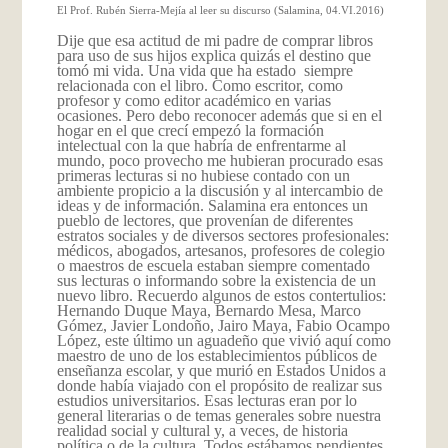
El Prof. Rubén Sierra-Mejía al leer su discurso (Salamina, 04.VI.2016)
Dije que esa actitud de mi padre de comprar libros
para uso de sus hijos explica quizás el destino que
tomó mi vida. Una vida que ha estado siempre
relacionada con el libro. Como escritor, como
profesor y como editor académico en varias
ocasiones. Pero debo reconocer además que si en el
hogar en el que crecí empezó la formación
intelectual con la que habría de enfrentarme al
mundo, poco provecho me hubieran procurado esas
primeras lecturas si no hubiese contado con un
ambiente propicio a la discusión y al intercambio de
ideas y de información. Salamina era entonces un
pueblo de lectores, que provenían de diferentes
estratos sociales y de diversos sectores profesionales:
médicos, abogados, artesanos, profesores de colegio
o maestros de escuela estaban siempre comentado
sus lecturas o informando sobre la existencia de un
nuevo libro. Recuerdo algunos de estos contertulios:
Hernando Duque Maya, Bernardo Mesa, Marco
Gómez, Javier Londoño, Jairo Maya, Fabio Ocampo
López, este último un aguadeño que vivió aquí como
maestro de uno de los establecimientos públicos de
enseñanza escolar, y que murió en Estados Unidos a
donde había viajado con el propósito de realizar sus
estudios universitarios. Esas lecturas eran por lo
general literarias o de temas generales sobre nuestra
realidad social y cultural y, a veces, de historia
política o de la cultura.
Todos estábamos pendientes