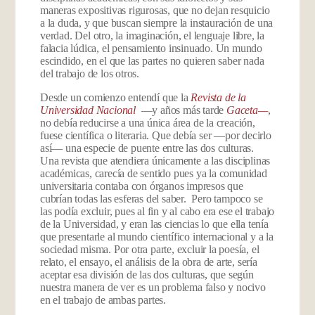
maneras expositivas rigurosas, que no dejan resquicio
a la duda, y que buscan siempre la instauración de una
verdad. Del otro, la imaginación, el lenguaje libre, la
falacia lúdica, el pensamiento insinuado. Un mundo
escindido, en el que las partes no quieren saber nada
del trabajo de los otros.
Desde un comienzo entendí que la
Revista de la
Universidad Nacional
—y años más tarde
Gaceta—
,
no debía reducirse a una única área de la creación,
fuese científica o literaria. Que debía ser —por decirlo
así— una especie de puente entre las dos culturas.
Una revista que atendiera únicamente a las disciplinas
académicas, carecía de sentido pues ya la comunidad
universitaria contaba con órganos impresos que
cubrían todas las esferas del saber. Pero tampoco se
las podía excluir, pues al fin y al cabo era ese el trabajo
de la Universidad, y eran las ciencias lo que ella tenía
que presentarle al mundo científico internacional y a la
sociedad misma. Por otra parte, excluir la poesía, el
relato, el ensayo, el análisis de la obra de arte, sería
aceptar esa división de las dos culturas, que según
nuestra manera de ver es un problema falso y nocivo
en el trabajo de ambas partes.