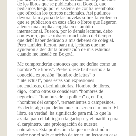
de los libros que se publicaban en Bogotá, que
pedíamos luego por el sistema de contra reembolso
que ofrecían los correos nacionales. Así pudimos
devorar la mayoría de las novelas sobre la violencia
que se publicaron en esos años o libros que llegaron
a tener una amplia acogida en el ámbito
internacional. Fueron, por lo demás lecturas, debo
confesarlo, que se robaron muchísimo del tiempo
que debí haber dedicado a mis deberes de colegial.
Pero también fueron, para mí, lecturas que me
ayudaron a decidir la orientación de mis estudios
cuando me instalé en Bogotá.
Me comprenderán entonces que me defina como un
hombre “de libros”. Prefiero este barbarismo a la
conocida expresión “hombre de letras” o
“intelectual”, pues éstas son expresiones
pretenciosas, discriminatorias. Hombre de libros,
digo, como otros se consideran “hombres de
negocios”, “hombres de la política” o, en fin,
“hombres del campo”, terratenientes o campesinos.
Es decir, algo que define nuestro ser en el mundo. El
libro, en verdad, ha significado para mí, lo que la
azada para el labriego o la garlopa y el martillo para
el carpintero, una prolongación de nuestra
naturaleza. Esta profesión a la que me destinó mi
padre por el solo capricho de tener un lector en casa,