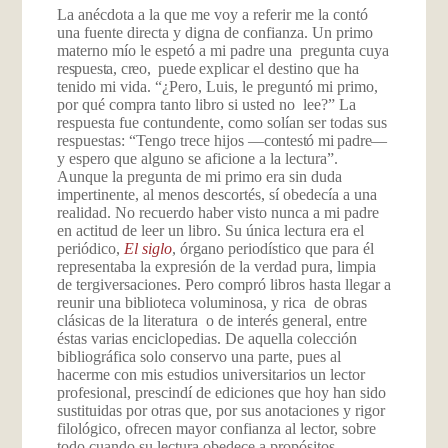
La anécdota a la que me voy a referir me la contó
una fuente directa y digna de confianza. Un primo
materno mío le espetó a mi padre una pregunta cuya
respuesta, creo, puede
explicar el destino que ha
tenido mi vida. “¿Pero, Luis, le preguntó mi primo,
por qué compra tanto libro si usted no lee?” La
respuesta fue contundente, como solían ser todas sus
respuestas: “Tengo trece hijos
—contestó mi padre—
y espero que alguno se aficione a la lectura”.
Aunque la pregunta de mi primo era sin duda
impertinente, al menos descortés, sí obedecía a una
realidad. No recuerdo haber visto nunca a mi padre
en actitud de leer un libro. Su única lectura era el
periódico,
El siglo
, órgano periodístico que para él
representaba la expresión de la verdad pura, limpia
de tergiversaciones. Pero compró libros hasta llegar a
reunir una biblioteca voluminosa, y rica de obras
clásicas de la literatura o de interés general, entre
éstas varias enciclopedias. De aquella colección
bibliográfica solo conservo una parte, pues al
hacerme con mis estudios universitarios un lector
profesional, prescindí de ediciones que hoy han sido
sustituidas por otras que, por sus anotaciones y rigor
filológico, ofrecen mayor confianza al lector, sobre
todo cuando su lectura obedece a propósitos