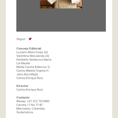
Fundada en 1966 por Carlos-Enrique Ruiz,
Director
Seguir:
Consejo Editorial
Luciano Mora-Osejo (א)
Valentina Marulanda (א)
Heriberto Santacruz-Ibarra
Lia Master
Marta-Cecilia Betancur G.
Carlos-Alberto Ospina H.
Jairo Ruiz-Mejía
Carlos-Enrique Ruiz.
Director
Carlos-Enrique Ruiz
Contacto
Wasap: +57 312 7313583
Carrera 17 No 71-87
Manizales, Colombia,
Sudamérica.