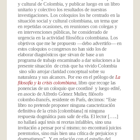
y cultural de Colombia, y publicar luego en un libro
unitario y colectivo los resultados de nuestras
investigaciones. Los coloquios los he centrado en la
situación social y cultural colombiana, un tema que
en repetidas ocasiones, en reuniones con colegas y
en intervenciones públicas, he considerado de
urgencia en la actividad filosófica colombiana. L
os
objetivos que me he propuesto
—debo advertirlo— en
estos coloquios o congresos no han sido los de
elaborar diagnósticos que sirvan de base a un
programa de trabajo encaminado a dar soluciones a la
presente situación de crisis que ha vivido Colombia
sino sólo arrojar claridad conceptual sobre su
naturaleza y sus alcances. Por eso en el prólogo de
La
filosofía y la crisis colombiana
, libro que recoge las
ponencias de un coloquio que coordiné y luego edité,
en asocio de Alfredo Gómez Muller, filósofo
colombo-francés, residente en París, decimos: “Este
libro no pretende proponer ninguna caracterización
definitiva de la crisis [colombiana] ni ninguna
respuesta dogmática para salir de ella. El lector […..]
no hallará aquí tesis ni recetas infalibles, sino una
invitación a pensar por sí mismo; no encontrará juicios
perentorios, sino más bien una crítica de prejuicios y
dogmatismos”.
Y en relación con el estudio del