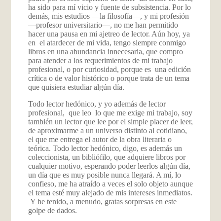
ha sido para mí vicio y fuente de subsistencia. Por lo
demás, mis
estudios
—
la filosofía
—
, y mi profesión
—
profesor universitario
—
, no me han permitido
hacer una pausa en mi ajetreo de lector. Aún hoy
, ya
en el atardecer de mi vida, tengo siempre conmigo
libros en una abundancia innecesaria, que compro
para atender a los requerimientos de mi trabajo
profesional, o por curiosidad, porque es una edición
crítica o de valor histórico o porque trata de un tema
que quisiera estudiar algún día.
Todo lector hedónico, y yo además de lector
profesional, que leo lo que me exige mi trabajo, soy
también un lector que lee por el simple placer de leer,
de aproximarme a un universo distinto al cotidiano,
el que me entrega el autor de la obra literaria o
teórica. Todo lector hedónico, digo, es además un
coleccionista, un bibliófilo, que adquiere libros por
cualquier motivo, esperando poder leerlos algún día,
un día que es muy posible nunca llegará. A mí, lo
confieso, me ha atraído a veces el solo objeto aunque
el tema esté muy alejado de mis intereses inmediatos.
Y he tenido, a menudo, gratas sorpresas en este
golpe de dados.