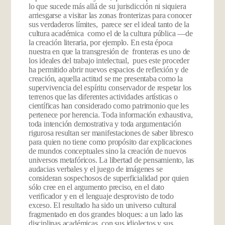
lo que sucede más allá de su jurisdicción ni siquiera
arriesgarse a visitar las zonas fronterizas para conocer
sus verdaderos límites, parece ser el ideal tanto de la
cultura académica como el de la cultura públi­ca —de
la creación literaria, por ejemplo. En esta época
nuestra en que la transgresión de fronteras es uno de
los ideales del trabajo intelectual, pues este proceder
ha permitido abrir nuevos espacios de reflexión y de
creación, aquella actitud se me presentaba como la
supervivencia del espíritu conservador de respetar los
terrenos que las diferentes actividades artísticas o
científicas han considerado como patrimonio que les
pertenece por herencia. Toda información exhaustiva,
toda intención demostrativa y toda argumentación
rigurosa­ resultan ser manifestaciones de saber libresco
para quien no tiene como propósito dar explicaciones
de mundos conceptuales sino la creación de nuevos
universos metafóricos. La libertad de pensamiento, las
auda­cias verbales y el juego de imágenes se
consideran sospe­chosos de superficialidad por quien
sólo cree en el argumento preciso, en el dato
verificador y en el lengua­je desprovisto de todo
exceso. El resultado ha sido un universo cultural
fragmentado en dos grandes bloques: a un lado las
disciplinas académicas, con sus idiolectos y sus