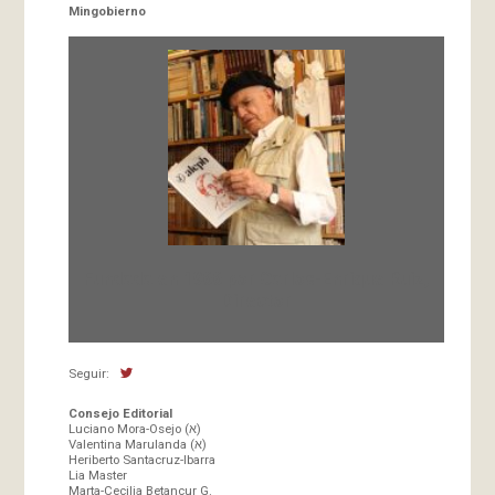
Mingobierno
Fundada en 1966 por Carlos-Enrique Ruiz,
Director
Seguir:
Consejo Editorial
Luciano Mora-Osejo (א)
Valentina Marulanda (א)
Heriberto Santacruz-Ibarra
Lia Master
Marta-Cecilia Betancur G.