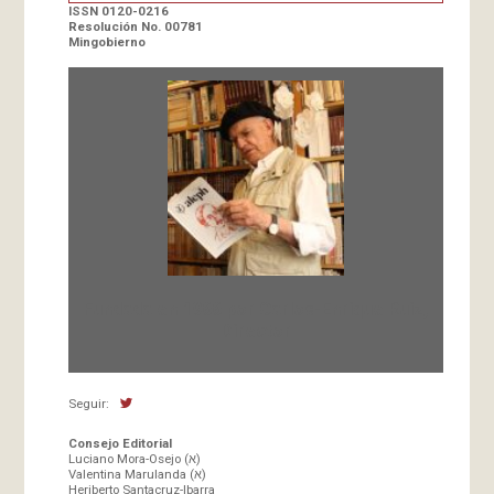
ISSN 0120-0216
Resolución No. 00781
Mingobierno
Fundada en 1966 por Carlos-Enrique Ruiz,
Director
Seguir:
Consejo Editorial
Luciano Mora-Osejo (א)
Valentina Marulanda (א)
Heriberto Santacruz-Ibarra