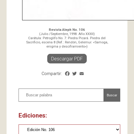
Revista Aleph No. 106
(Julio /Septiembre, 1998. Año XXXII)
Carátula: Petroglifo No. 7: Piedra Picará. Piedra del
Sacrificio, escena 8 (Ref.: Rendón, Gelemur. «Samoga,
enigma y desciframiento»)
Descargar PDF
Compartir:
Facebook
Twitter
Email
Share
Buscar
Ediciones: