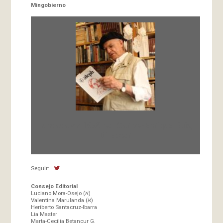
Mingobierno
Fundada en 1966 por Carlos-Enrique Ruiz,
Director
Seguir:
Consejo Editorial
Luciano Mora-Osejo (א)
Valentina Marulanda (א)
Heriberto Santacruz-Ibarra
Lia Master
Marta-Cecilia Betancur G.