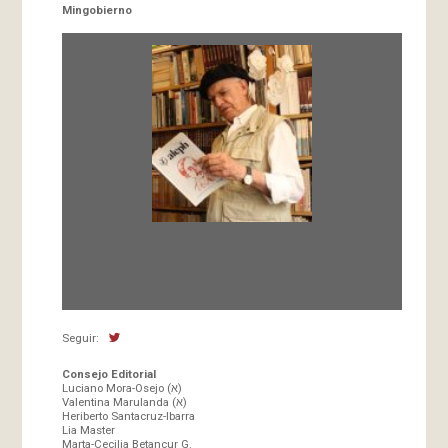
Mingobierno
Fundada en 1966 por Carlos-Enrique Ruiz,
Director
Seguir:
Consejo Editorial
Luciano Mora-Osejo (א)
Valentina Marulanda (א)
Heriberto Santacruz-Ibarra
Lia Master
Marta-Cecilia Betancur G.