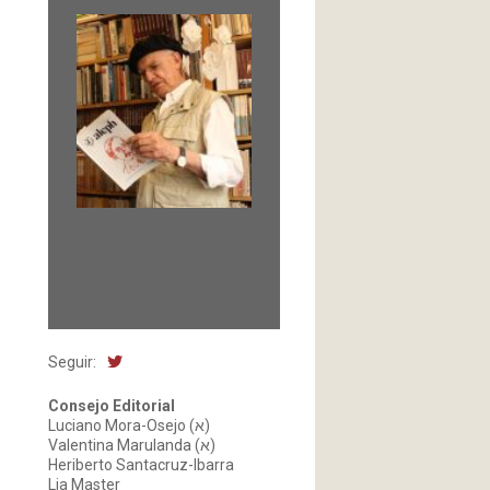
Fundada en 1966 por
Carlos-Enrique Ruiz,
Director
Seguir:
Consejo Editorial
Luciano Mora-Osejo (א)
Valentina Marulanda (א)
Heriberto Santacruz-Ibarra
Lia Master