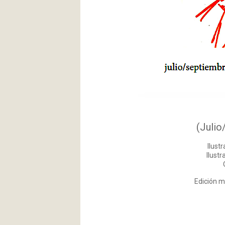
(Julio
Ilust
Ilustr
Edición m