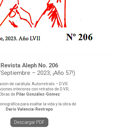
Revista Aleph No. 206
/Septiembre – 2023; ¡Año 57!)
ración de carátula: Autorretrato – D.V.R.
aciones interiores con retratos de D.V.R,
Obras de
Pilar González-Gómez
onográfica para exaltar la vida y la obra de
Darío Valencia-Restrepo
Descargar PDF